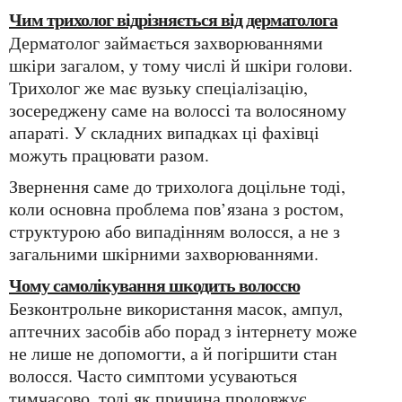
Чим трихолог відрізняється від дерматолога
Дерматолог займається захворюваннями
шкіри загалом, у тому числі й шкіри голови.
Трихолог же має вузьку спеціалізацію,
зосереджену саме на волоссі та волосяному
апараті. У складних випадках ці фахівці
можуть працювати разом.
Звернення саме до трихолога доцільне тоді,
коли основна проблема пов’язана з ростом,
структурою або випадінням волосся, а не з
загальними шкірними захворюваннями.
Чому самолікування шкодить волоссю
Безконтрольне використання масок, ампул,
аптечних засобів або порад з інтернету може
не лише не допомогти, а й погіршити стан
волосся. Часто симптоми усуваються
тимчасово, тоді як причина продовжує