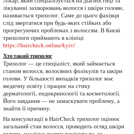
Лікар, який спеціалізується на діагностиці та
лікуванні захворювань волосся і шкіри голови,
називається трихолог. Саме до цього фахівця
слід звертатися при будь-яких стійких або
прогресуючих проблемах з волоссям. В Києві
трихологи приймають в клініці
https://haircheck.online/kyiv/
Хто такий трихолог
Трихолог — це спеціаліст, який займається
станом волосся, волосяних фолікулів та шкіри
голови. У більшості випадків трихолог має
медичну освіту і працює на стику
дерматології, ендокринології та косметології.
Його завдання — не замаскувати проблему, а
знайти її причину.
На консультації в HairCheck трихолог оцінює
загальний стан волосся, проводить огляд шкіри
голови, аналізує скарги пацієнта та, за