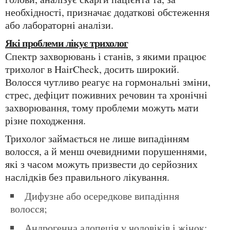
необхідності, призначає додаткові обстеження
або лабораторні аналізи.
Які проблеми лікує трихолог
Спектр захворювань і станів, з якими працює
трихолог в HairCheck, досить широкий.
Волосся чутливо реагує на гормональні зміни,
стрес, дефіцит поживних речовин та хронічні
захворювання, тому проблеми можуть мати
різне походження.
Трихолог займається не лише випадінням
волосся, а й менш очевидними порушеннями,
які з часом можуть призвести до серйозних
наслідків без правильного лікування.
дифузне або осередкове випадіння
волосся;
андрогенна алопеція у чоловіків і жінок;