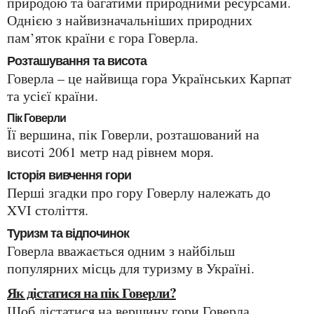
природою та багатими природними ресурсами.
Однією з найвизначальніших природних
пам’яток країни є гора Говерла.
Розташування та висота
Говерла – це найвища гора Українських Карпат
та усієї країни.
Пік Говерли
Її вершина, пік Говерли, розташований на
висоті 2061 метр над рівнем моря.
Історія вивчення гори
Перші згадки про гору Говерлу належать до
XVI століття.
Туризм та відпочинок
Говерла вважається одним з найбільш
популярних місць для туризму в Україні.
Як дістатися на пік Говерли?
Щоб дістатися на вершину гори Говерла,