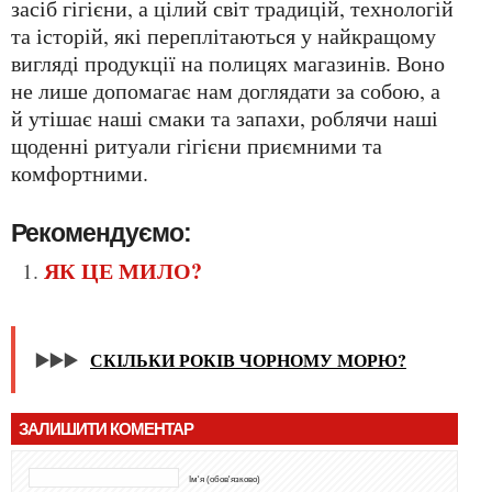
засіб гігієни, а цілий світ традицій, технологій
та історій, які переплітаються у найкращому
вигляді продукції на полицях магазинів. Воно
не лише допомагає нам доглядати за собою, а
й утішає наші смаки та запахи, роблячи наші
щоденні ритуали гігієни приємними та
комфортними.
Рекомендуємо:
ЯК ЦЕ МИЛО?
▶️▶️▶️
СКІЛЬКИ РОКІВ ЧОРНОМУ МОРЮ?
ЗАЛИШИТИ КОМЕНТАР
Ім'я (обов'язково)