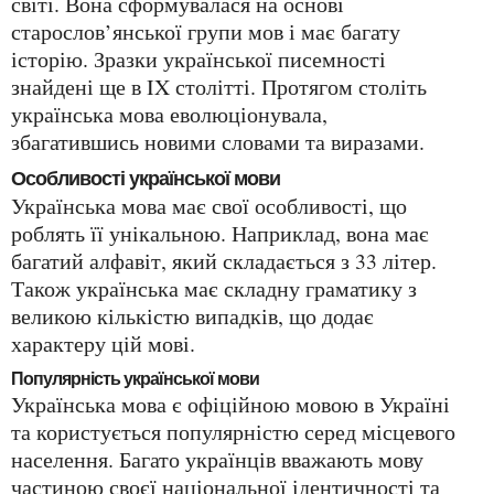
світі. Вона сформувалася на основі
старослов’янської групи мов і має багату
історію. Зразки української писемності
знайдені ще в IX столітті. Протягом століть
українська мова еволюціонувала,
збагатившись новими словами та виразами.
Особливості української мови
Українська мова має свої особливості, що
роблять її унікальною. Наприклад, вона має
багатий алфавіт, який складається з 33 літер.
Також українська має складну граматику з
великою кількістю випадків, що додає
характеру цій мові.
Популярність української мови
Українська мова є офіційною мовою в Україні
та користується популярністю серед місцевого
населення. Багато українців вважають мову
частиною своєї національної ідентичності та