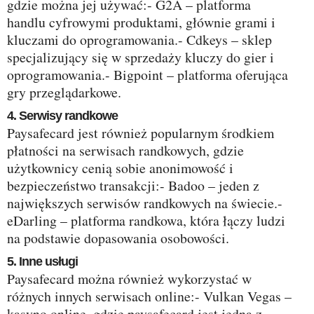
gdzie można jej używać:- G2A – platforma
handlu cyfrowymi produktami, głównie grami i
kluczami do oprogramowania.- Cdkeys – sklep
specjalizujący się w sprzedaży kluczy do gier i
oprogramowania.- Bigpoint – platforma oferująca
gry przeglądarkowe.
4. Serwisy randkowe
Paysafecard jest również popularnym środkiem
płatności na serwisach randkowych, gdzie
użytkownicy cenią sobie anonimowość i
bezpieczeństwo transakcji:- Badoo – jeden z
największych serwisów randkowych na świecie.-
eDarling – platforma randkowa, która łączy ludzi
na podstawie dopasowania osobowości.
5. Inne usługi
Paysafecard można również wykorzystać w
różnych innych serwisach online:- Vulkan Vegas –
kasyno online, gdzie paysafecard jest jedną z