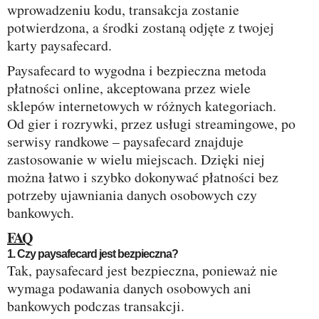
wprowadzeniu kodu, transakcja zostanie
potwierdzona, a środki zostaną odjęte z twojej
karty paysafecard.
Paysafecard to wygodna i bezpieczna metoda
płatności online, akceptowana przez wiele
sklepów internetowych w różnych kategoriach.
Od gier i rozrywki, przez usługi streamingowe, po
serwisy randkowe – paysafecard znajduje
zastosowanie w wielu miejscach. Dzięki niej
można łatwo i szybko dokonywać płatności bez
potrzeby ujawniania danych osobowych czy
bankowych.
FAQ
1. Czy paysafecard jest bezpieczna?
Tak, paysafecard jest bezpieczna, ponieważ nie
wymaga podawania danych osobowych ani
bankowych podczas transakcji.