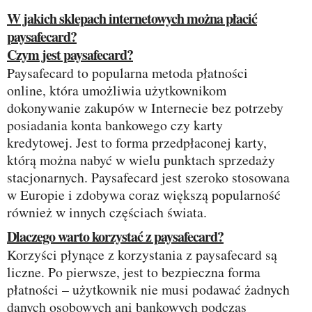
W jakich sklepach internetowych można płacić
paysafecard?
Czym jest paysafecard?
Paysafecard to popularna metoda płatności
online, która umożliwia użytkownikom
dokonywanie zakupów w Internecie bez potrzeby
posiadania konta bankowego czy karty
kredytowej. Jest to forma przedpłaconej karty,
którą można nabyć w wielu punktach sprzedaży
stacjonarnych. Paysafecard jest szeroko stosowana
w Europie i zdobywa coraz większą popularność
również w innych częściach świata.
Dlaczego warto korzystać z paysafecard?
Korzyści płynące z korzystania z paysafecard są
liczne. Po pierwsze, jest to bezpieczna forma
płatności – użytkownik nie musi podawać żadnych
danych osobowych ani bankowych podczas