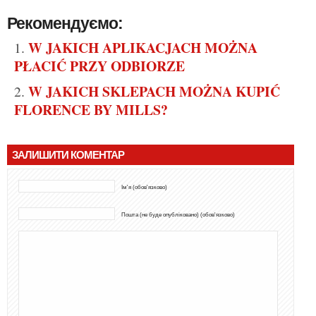
Рекомендуємо:
W JAKICH APLIKACJACH MOŻNA
PŁACIĆ PRZY ODBIORZE
W JAKICH SKLEPACH MOŻNA KUPIĆ
FLORENCE BY MILLS?
ЗАЛИШИТИ КОМЕНТАР
Ім'я (обов'язково)
Пошта (не буде опубліковано) (обов'язково)