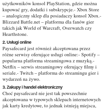
użytkowników konsol PlayStation, gdzie można
kupować gry, dodatki i subskrypcje.- Xbox Store
– analogiczny sklep dla posiadaczy konsol Xbox.-
Blizzard Battle.net – platforma dla fanów gier
takich jak World of Warcraft, Overwatch czy
Hearthstone.
2. Usługi online
Paysafecard jest również akceptowana przez
różne serwisy oferujące usługi online:- Spotify –
popularna platforma streamingowa z muzyką.-
Netflix – serwis streamingowy oferujący filmy i
seriale.- Twitch – platforma do streamingu gier i
wydarzeń na żywo.
3. Zakupy i handel elektroniczny
Choć paysafecard nie jest tak powszechnie
akceptowana w typowych sklepach internetowych
jak karty kredytowe, to jednak istnieją miejsca,