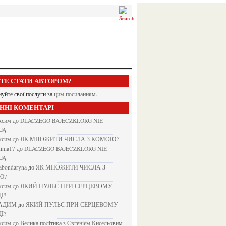
ЕТЕ СТАТИ АВТОРОМ?
нуйте свої послуги за
цим посиланням
.
АННІ КОМЕНТАРІ
аксим
до
DLACZEGO BAJECZKI.ORG NIE
JĄ
аксим
до
ЯК МНОЖИТИ ЧИСЛА З КОМОЮ?
kinia17
до
DLACZEGO BAJECZKI.ORG NIE
JĄ
nabondaryna
до
ЯК МНОЖИТИ ЧИСЛА З
Ю?
аксим
до
ЯКИЙ ПУЛЬС ПРИ СЕРЦЕВОМУ
І?
ВАДИМ
до
ЯКИЙ ПУЛЬС ПРИ СЕРЦЕВОМУ
І?
аксим
до
Велика політика з Євгенієм Кисельовим