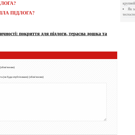
ДЛОГА?
крупне
Як застосовувати Прегніл для відновлення
ПЛА ПІДЛОГА?
тестосте
чності: покриття для підлоги, терасна дошка та
 (обов'язково)
а (не буде опубліковано) (обов'язково)