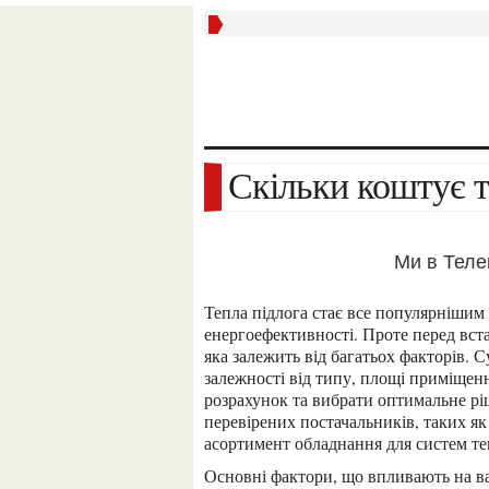
Скільки коштує 
Ми в Тел
Тепла підлога стає все популярнішим рішенням для опалення в Україні завдяки комфорту та
енергоефективності. Проте перед вст
яка залежить від багатьох факторів. С
залежності від типу, площі приміщен
розрахунок та вибрати оптимальне ріш
перевірених постачальників, таких я
асортимент обладнання для систем те
Основні фактори, що впливають на вартість: тип системи (електрична чи водяна), площа