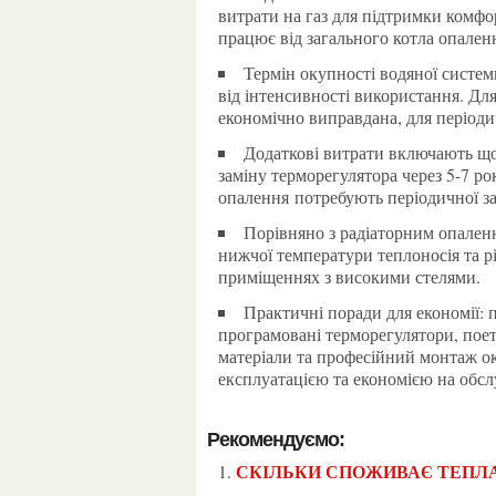
витрати на газ для підтримки комфо
працює від загального котла опален
Термін окупності водяної системи порівняно з електричною становить 3-5 років залежно
від інтенсивності використання. Дл
економічно виправдана, для період
Додаткові витрати включають щорічне обслуговування системи — 1000-2000 гривень,
заміну терморегулятора через 5-7 р
опалення потребують періодичної за
Порівняно з радіаторним опаленням тепла підлога дає економію 15-25% за рахунок
нижчої температури теплоносія та р
приміщеннях з високими стелями.
Практичні поради для економії: правильний розрахунок потужності, якісна теплоізоляція,
програмовані терморегулятори, поет
матеріали та професійний монтаж 
експлуатацією та економією на обсл
Рекомендуємо:
СКІЛЬКИ СПОЖИВАЄ ТЕПЛА