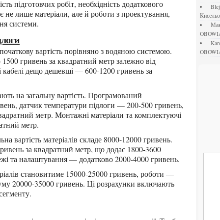
ість підготовчих робіт, необхідність додаткового
bl
є не лише матеріали, але й роботи з проектування,
Кисель
ня системи.
М
OBOWI
длоги
ka
очаткову вартість порівняно з водяною системою.
OBOWI
 1500 гривень за квадратний метр залежно від
і кабелі дещо дешевші — 600-1200 гривень за
вень, датчик температури підлоги — 200-500 гривень,
квадратний метр. Монтажні матеріали та комплектуючі
атний метр.
ивень за квадратний метр, що додає 1800-3600
ежі та налаштування — додатково 2000-4000 гривень.
суму 20000-35000 гривень. Ці розрахунки включають
 сегменту.