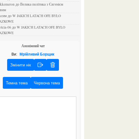
ejkkemeron
до
Велика політика з Євгенієм
овим
аксим
до
W JAKICH LATACH OFE BYŁO
AZKOWE
rolcia-06
до
W JAKICH LATACH OFE BYŁO
AZKOWE
Анонімний чат
Ви:
Мрійливий Борщик
Змінити нік
Темна тема
Червона тема