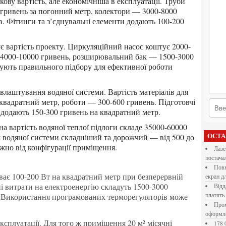
ову вартість, але економічніша в експлуатації. Труби
 гривень за погонний метр, колектори — 3000-8000
ів. Фітинги та з’єднувальні елементи додають 100-200
 4000-10000 гривень, розширювальний бак — 1500-3000
ують правильного підбору для ефективної роботи
 квадратний метр, роботи — 300-600 гривень. Підготовчі
ії додають 150-300 гривень на квадратний метр.
 водяної системи складніший та дорожчий — від 500 до
ОСТ
жно від конфігурації приміщення.
Лазерна різка металу: як обрати технологію,
постача
Повнокольорові LED екрани для бізнесу: як обрати
екран д
ні витрати на електроенергію складуть 1500-3000
Віддалена робота для дівчат: які формати справді
у. Використання програмованих терморегуляторів може
платять
Промокоди E-Groshi та їх застосування під час
оформл
178 000 долларов на обучение в UC Berkeley Haas.