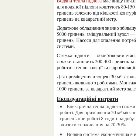
Водяна тепла підлога
має вищу початк
для водяної підлоги коштують 80-150
гривень залежно від кількості контур
гривень на квадратний метр.
Додаткове обладнання значно збільшує вартість проекту. Циркуляційний насос коштує 2000-
5000 гривень, змішувальний вузол —
гривень. Насоси для опалення потреб
системи.
Стяжка підлоги — обов’язковий етап влаштування водяної системи. Вартість матеріалів для
стяжки становить 200-400 гривень за
роботи з теплоізоляції та гідроізоляц
Для приміщення площею 30 м² загальна вартість водяної теплої підлоги складе 35000-60000
гривень включно з роботами. Монтаж
1000 гривень за квадратний метр зале
Експлуатаційні витрати
Електрична тепла підлога споживає 100-200 Вт на квадратний метр при безперервній
роботі. Для приміщення 20 м² місяч
гривень при роботі 8 годин на доб
знизити споживання на 20-30%.
Водяна система економічніша в експлуатації. Для того ж приміщення 20 м² місячні