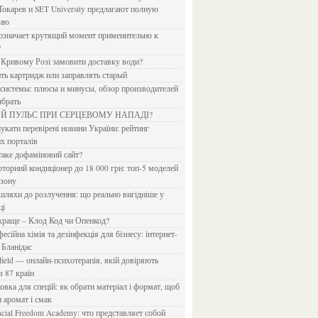
Токарев и SET University предлагают полную
дию
?
в Кривому Розі замовити доставку води?
ить картридж или заправлять старый
ыбрать
ИЙ ПУЛЬС ПРИ СЕРЦЕВОМУ НАПАДІ?
х порталів
 таке дофаміновий сайт?
езону
ці
 краще – Клод Код чи Опенкод?
 Бланідас
з 87 країн
и аромат і смак