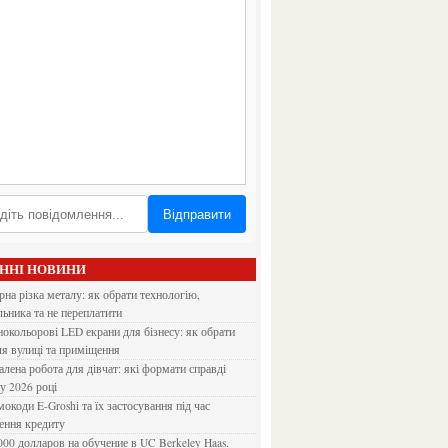
Відправити
АННІ НОВИНИ
льника та не переплатити
ля вулиці та приміщення
 у 2026 році
ення кредиту