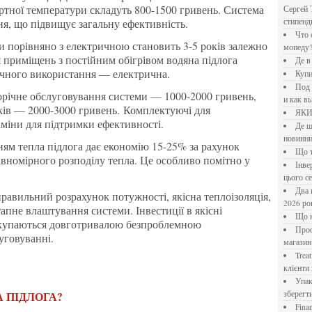
ртної температури складуть 800-1500 гривень. Система
Сергей 
ня, що підвищує загальну ефективність.
стипен
Что означает крутящий момент применительно к
мопеду
я приміщень з постійним обігрівом водяна підлога
Де 
ичного використання — електрична.
Куп
Под системы: плюсы и минусы, обзор производителей
и как в
оків — 2000-3000 гривень. Комплектуючі для
ЯК
міни для підтримки ефективності.
Де шукати перевірені новини України: рейтинг
новинни
Що
івномірного розподілу тепла. Це особливо помітно у
Інверторний кондиціонер до 18 000 грн: топ-5 моделей
цього с
Два шляхи до розлучення: що реально вигідніше у
2026 ро
апне влаштування системи. Інвестиції в якісні
Що
окупаються довготривалою безпроблемною
Професійна хімія та дезінфекція для бізнесу: інтернет-
уговуванні.
магазин
Treatfield — онлайн-психотерапія, якій довіряють
клієнти 
Упаковка для спецій: як обрати матеріал і формат, щоб
зберегт
 ПІДЛОГА?
Financial Freedom Academy: что представляет собой