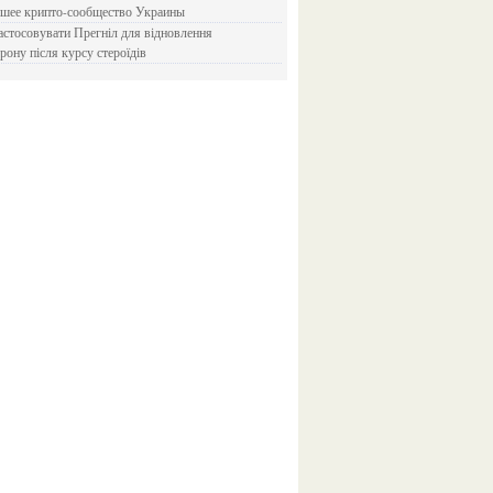
йшее крипто-сообщество Украины
рону після курсу стероїдів