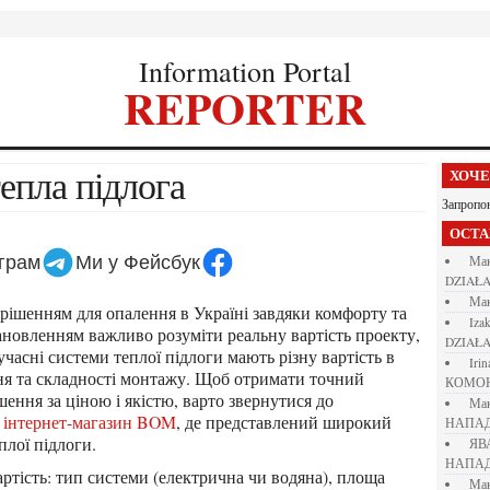
Information Portal
REPORTER
тепла підлога
ХОЧ
Запропо
ОСТ
еграм
Ми у Фейсбук
М
DZIAŁA
М
iza
ановленням важливо розуміти реальну вартість проекту,
DZIAŁA
учасні системи теплої підлоги мають різну вартість в
iri
ня та складності монтажу. Щоб отримати точний
КОМО
ення за ціною і якістю, варто звернутися до
М
к
інтернет-магазин BOM
, де представлений широкий
НАПАД
плої підлоги.
Я
НАПАД
М