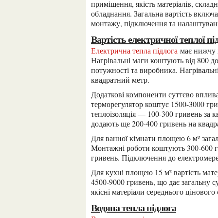
приміщення, якість матеріалів, складн
обладнання. Загальна вартість включа
монтажу, підключення та налаштуван
Вартість електричної теплої пі
Електрична тепла підлога
має нижчу п
Нагрівальні маги коштують від 800 до
потужності та виробника. Нагрівальн
квадратний метр.
Додаткові компоненти суттєво впливають на загальну вартість. Програмований
терморегулятор коштує 1500-3000 гри
теплоізоляція — 100-300 гривень за 
додають ще 200-400 гривень на квадр
Для ванної кімнати площею 6 м² загальна вартість матеріалів складе 8000-12000 гривень.
Монтажні роботи коштують 300-600 гр
гривень. Підключення до електромер
Для кухні площею 15 м² вартість матеріалів становитиме 15000-25000 гривень, роботи —
4500-9000 гривень, що дає загальну 
якісні матеріали середнього цінового
Водяна тепла підлога