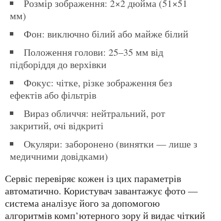
Розмір зображення: 2×2 дюйма (51×51
мм)
Фон: виключно білий або майже білий
Положення голови: 25–35 мм від
підборіддя до верхівки
Фокус: чітке, різке зображення без
ефектів або фільтрів
Вираз обличчя: нейтральний, рот
закритий, очі відкриті
Окуляри: заборонено (винятки — лише з
медичними довідками)
Сервіс перевіряє кожен із цих параметрів
автоматично. Користувач завантажує фото —
система аналізує його за допомогою
алгоритмів комп’ютерного зору й видає чіткий