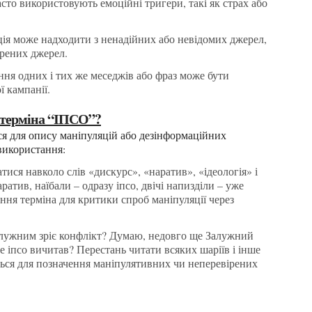
то використовують емоційні тригери, такі як страх або
ія може надходити з ненадійних або невідомих джерел,
ірених джерел.
ня одних і тих же меседжів або фраз може бути
ї кампанії.
я терміна “ІПСО”?
використання:
ратив, наїбали – одразу іпсо, двічі напизділи – уже
ння терміна для критики спроб маніпуляції через
е іпсо вичитав? Перестань читати всяких шаріїв і інше
ться для позначення маніпулятивних чи неперевірених