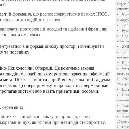
дей.
Сергей 
стипен
рел:
Інформація, що розповсюджується в рамках ІПСО,
Что означает крутящий момент применительно к
дтвердження з надійних джерел.
мопеду
Де 
ключати повторювані меседжі та шаблонні фрази, які
Куп
 соціальних мережах.
Под системы: плюсы и минусы, обзор производителей
и как в
ЯК
у та поведінку.
Де шукати перевірені новини України: рейтинг
новинни
Що
Інверторний кондиціонер до 18 000 грн: топ-5 моделей
та поведінку людей шляхом розповсюдження інформації,
цього с
на мета ІПСО — змінити сприйняття реальності та думки
Два шляхи до розлучення: що реально вигідніше у
2026 ро
 інтересів. Ці операції можуть проводитися державними
Що
 пропагандистами або навіть приватними особами.
Професійна хімія та дезінфекція для бізнесу: інтернет-
магазин
Treatfield — онлайн-психотерапія, якій довіряють
 серед яких:
клієнти 
йних учасників конфлікту, наприклад, через
Упаковка для спецій: як обрати матеріал і формат, щоб
моральний дух, як от тези про невигідність спротиву.
зберегт
Financial Freedom Academy: что представляет собой