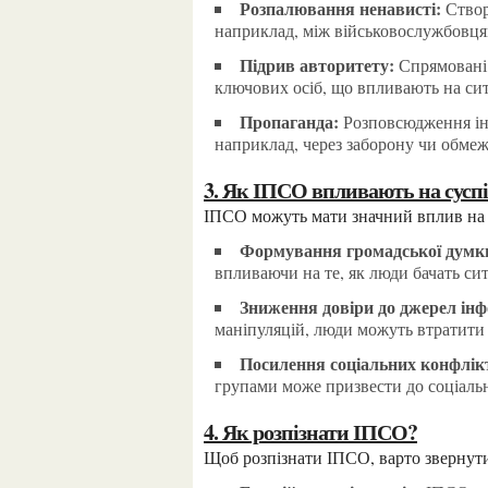
Розпалювання ненависті:
Створ
наприклад, між військовослужбовця
Підрив авторитету:
Спрямовані 
ключових осіб, що впливають на си
Пропаганда:
Розповсюдження інф
наприклад, через заборону чи обмеж
3. Як ІПСО впливають на сусп
ІПСО можуть мати значний вплив на 
Формування громадської думк
впливаючи на те, як люди бачать си
Зниження довіри до джерел інф
маніпуляцій, люди можуть втратити 
Посилення соціальних конфлік
групами може призвести до соціально
4. Як розпізнати ІПСО?
Щоб розпізнати ІПСО, варто звернути