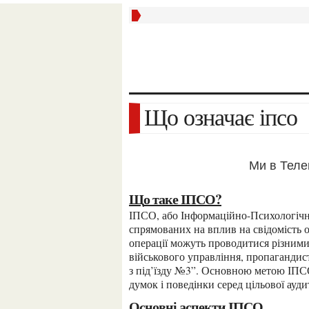
Що означає іпсо
Ми в Тел
Що таке ІПСО?
ІПСО, або Інформаційно-Психологічні Операції, є терміном, який описує комплекс заходів,
спрямованих на вплив на свідомість о
операції можуть проводитися різними
військового управління, пропагандисті
з під’їзду №3”. Основною метою ІПСО
думок і поведінки серед цільової аудит
Основні аспекти ІПСО