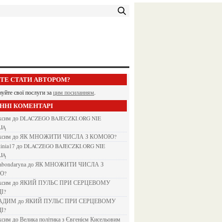
ЕТЕ СТАТИ АВТОРОМ?
нуйте свої послуги за
цим посиланням
.
АННІ КОМЕНТАРІ
аксим
до
DLACZEGO BAJECZKI.ORG NIE
JĄ
аксим
до
ЯК МНОЖИТИ ЧИСЛА З КОМОЮ?
kinia17
до
DLACZEGO BAJECZKI.ORG NIE
JĄ
nabondaryna
до
ЯК МНОЖИТИ ЧИСЛА З
Ю?
аксим
до
ЯКИЙ ПУЛЬС ПРИ СЕРЦЕВОМУ
І?
ВАДИМ
до
ЯКИЙ ПУЛЬС ПРИ СЕРЦЕВОМУ
І?
аксим
до
Велика політика з Євгенієм Кисельовим