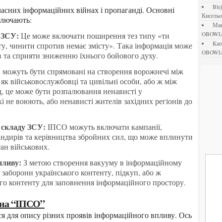
bl
Кисель
ключають:
М
я ЗСУ:
Це може включати поширення тез типу «ти
OBOWI
ka
іту, чинити спротив немає змісту». Така інформація може
OBOWI
в та сприяти зниженню їхнього бойового духу.
можуть бути спрямовані на створення ворожнечі між
як військовослужбовці та цивільні особи, або ж між
д, це може бути розпалювання ненависті у
і не воюють, або ненависті жителів західних регіонів до
 складу ЗСУ:
ІПСО можуть включати кампанії,
андирів та керівництва збройних сил, що може вплинути
ан військових.
пливу:
З метою створення вакууму в інформаційному
 заборони українського контенту, підкуп, або ж
го контенту для заповнення інформаційного простору.
іна “ІПСО”