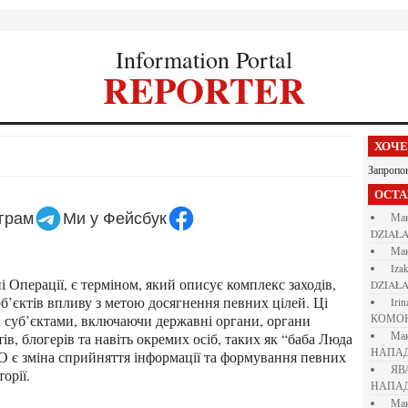
Information Portal
REPORTER
ХОЧ
Запропо
ОСТ
еграм
Ми у Фейсбук
М
DZIAŁA
М
iza
DZIAŁA
б’єктів впливу з метою досягнення певних цілей. Ці
iri
 суб’єктами, включаючи державні органи, органи
КОМО
в, блогерів та навіть окремих осіб, таких як “баба Люда
М
НАПАД
 є зміна сприйняття інформації та формування певних
Я
орії.
НАПАД
М