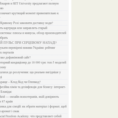
Токарев и SET University предлагают полную
дию
?
в Кривому Розі замовити доставку води?
ить картридж или заправлять старый
ыбрать
ИЙ ПУЛЬС ПРИ СЕРЦЕВОМУ НАПАДІ?
х порталів
 таке дофаміновий сайт?
езону
ці
 краще – Клод Код чи Опенкод?
 Бланідас
з 87 країн
и аромат і смак