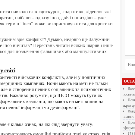
ратив, наїбали – одразу іпсо, двічі напизділи – уже
 як термін “іпсо” може використовуватися для критики
е іпсо вичитав? Перестань читати всяких шаріїв і інше
ться для позначення фальшивих або маніпулятивних
 світі
ОСТ
омерційних кампаніях. Вони мають на меті не тільки
але й створення певних соціальних та психологічних
Лазерна різка металу: як обрати технологію,
атів. Важливо розуміти, що ІПСО можуть бути як
постача
Повнокольорові LED екрани для бізнесу: як обрати
неформальних кампаній, що мають на меті вплив на
екран д
я певної інформації чи дезінформації.
Віддалена робота для дівчат: які формати справді
платять
Промокоди E-Groshi та їх застосування під час
ле є кілька ознак, на які слід звернути увагу:
оформл
користовують емоційні прийоми, такі як страх, гнів
178 000 долларов на обучение в UC Berkeley Haas.