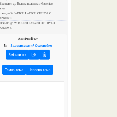
ejkkemeron
до
Велика політика з Євгенієм
овим
аксим
до
W JAKICH LATACH OFE BYŁO
AZKOWE
rolcia-06
до
W JAKICH LATACH OFE BYŁO
AZKOWE
Анонімний чат
Ви:
Задерикуватий Соловейко
Змінити нік
Темна тема
Червона тема