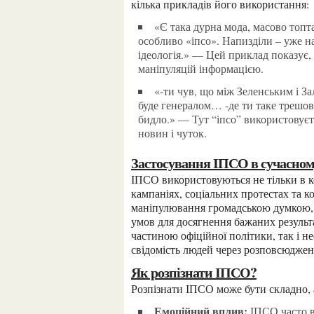
кілька прикладів його використання:
«Є така дурна мода, масово топтатися навколо слів «дискурс», «наратив», «ідеологія» і
особливо «іпсо». Напизділи – уже на
ідеологія.» — Цей приклад показує,
маніпуляцій інформацією.
«-ти чув, що між Зеленським і Залужним зріє конфлікт? Думаю, недовго ще Залужний
буде генералом… -де ти таке трешов
бидло.» — Тут “іпсо” використовує
новин і чуток.
Застосування ІПСО в сучасному
ІПСО використовуються не тільки в контексті військових конфліктів, але й у політичних
кампаніях, соціальних протестах та к
маніпулювання громадською думкою, 
умов для досягнення бажаних результ
частиною офіційної політики, так і 
свідомість людей через розповсюдженн
Як розпізнати ІПСО?
Розпізнати ІПСО може бути складно, а
Емоційний вплив:
ІПСО часто ви