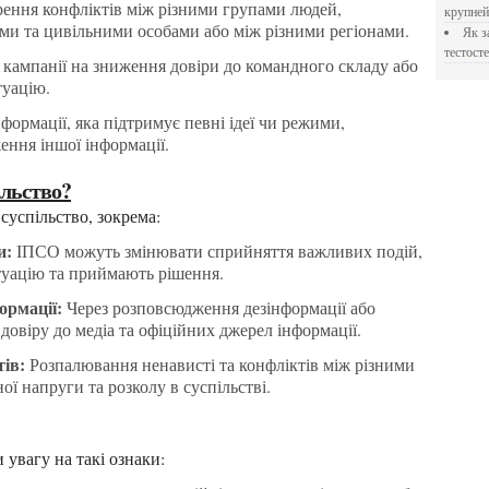
ення конфліктів між різними групами людей,
крупне
ми та цивільними особами або між різними регіонами.
Як застосовувати Прегніл для відновлення
тестосте
кампанії на зниження довіри до командного складу або
туацію.
ормації, яка підтримує певні ідеї чи режими,
ення іншої інформації.
ільство?
суспільство, зокрема:
и:
ІПСО можуть змінювати сприйняття важливих подій,
туацію та приймають рішення.
ормації:
Через розповсюдження дезінформації або
довіру до медіа та офіційних джерел інформації.
тів:
Розпалювання ненависті та конфліктів між різними
ї напруги та розколу в суспільстві.
 увагу на такі ознаки: