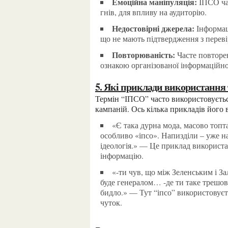
Емоційна маніпуляція:
ІПСО час
гнів, для впливу на аудиторію.
Недостовірні джерела:
Інформац
що не мають підтвердження з перев
Повторюваність:
Часте повторен
ознакою організованої інформаційно
5. Які приклади використанн
Термін “ІПСО” часто використовується для опису маніпуляцій або дезінформаційних
кампаній. Ось кілька прикладів його 
«Є така дурна мода, масово топтатися навколо слів «дискурс», «наратив», «ідеологія» і
особливо «іпсо». Напизділи – уже на
ідеологія.» — Це приклад використа
інформацію.
«-ти чув, що між Зеленським і Залужним зріє конфлікт? Думаю, недовго ще Залужний
буде генералом… -де ти таке трешов
бидло.» — Тут “іпсо” використовує
чуток.