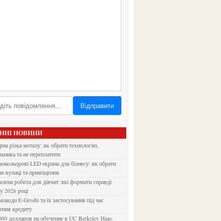
Відправити
АННІ НОВИНИ
льника та не переплатити
ля вулиці та приміщення
 у 2026 році
ення кредиту