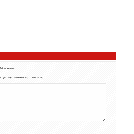
 (обов'язково)
а (не буде опубліковано) (обов'язково)