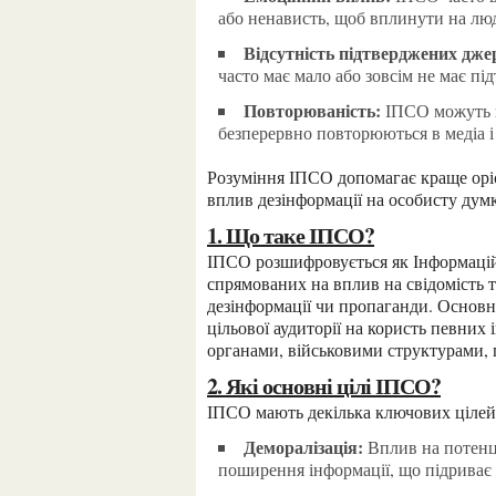
або ненависть, щоб вплинути на лю
Відсутність підтверджених дже
часто має мало або зовсім не має пі
Повторюваність:
ІПСО можуть в
безперервно повторюються в медіа і
Розуміння ІПСО допомагає краще орієнтуватися в інформаційному просторі і зменшувати
вплив дезінформації на особисту думк
1. Що таке ІПСО?
ІПСО розшифровується як Інформаційно-Психологічні Операції. Це комплекс заходів,
спрямованих на вплив на свідомість 
дезінформації чи пропаганди. Основ
цільової аудиторії на користь певних
органами, військовими структурами,
2. Які основні цілі ІПСО?
ІПСО мають декілька ключових цілей,
Деморалізація:
Вплив на потенці
поширення інформації, що підриває 