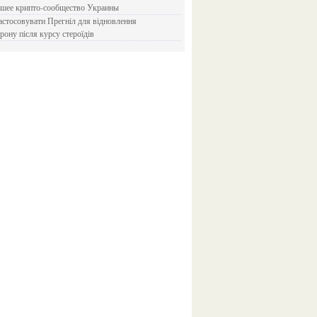
йшее крипто-сообщество Украины
рону після курсу стероїдів