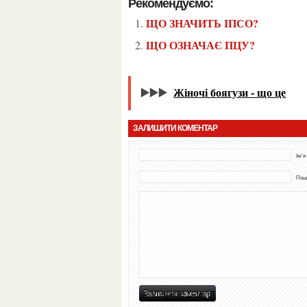
Рекомендуємо:
ЩО ЗНАЧИТЬ ІПСО?
ЩО ОЗНАЧАЄ ПЦУ?
▶️▶️▶️
Жіночі боягузи - що це
ЗАЛИШИТИ КОМЕНТАР
Ім'я
Пошт