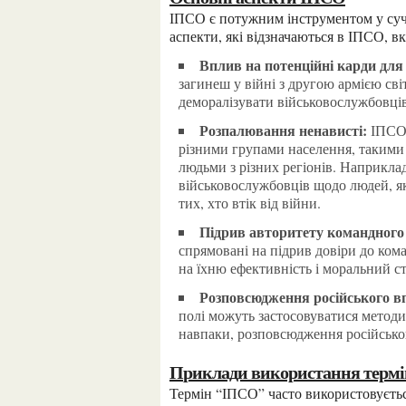
ІПСО є потужним інструментом у сучасних інформаційних війнах і пропаганді. Основні
аспекти, які відзначаються в ІПСО, в
Вплив на потенційні карди дл
загинеш у війні з другою армією св
деморалізувати військовослужбовці
Розпалювання ненависті:
ІПСО 
різними групами населення, такими 
людьми з різних регіонів. Наприкла
військовослужбовців щодо людей, як
тих, хто втік від війни.
Підрив авторитету командного
спрямовані на підрив довіри до ком
на їхню ефективність і моральний ст
Розповсюдження російського в
полі можуть застосовуватися методи
навпаки, розповсюдження російсько
Приклади використання терм
Термін “ІПСО” часто використовується для опису різних проявів інформаційного впливу. Ось