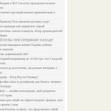
Токарев и SET University предлагают полную
дию
?
в Кривому Розі замовити доставку води?
ить картридж или заправлять старый
ыбрать
ИЙ ПУЛЬС ПРИ СЕРЦЕВОМУ НАПАДІ?
х порталів
 таке дофаміновий сайт?
езону
ці
 краще – Клод Код чи Опенкод?
 Бланідас
з 87 країн
и аромат і смак