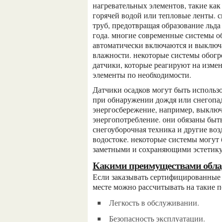
нагревательных элементов, такие как
горячей водой или тепловые ленты. 
труб, предотвращая образование льда
года. многие современные системы о
автоматически включаются и выключа
влажности. некоторые системы обогр
датчики, которые реагируют на изме
элементы по необходимости.
датчики осадков могут быть использованы для автоматического включения системы обогрева
при обнаружении дождя или снегопад
энергосбережение, например, выключ
энергопотребление. они обязаны быт
снегоуборочная техника и другие воз
водостоке. некоторые системы могут 
заметными и сохраняющими эстетику
какими преимуществами обл
если заказывать сертифицированные системы обогрева крыш и водостоков в проверенном
месте можно рассчитывать на такие 
легкость в обслуживании.
безопасность эксплуатации.