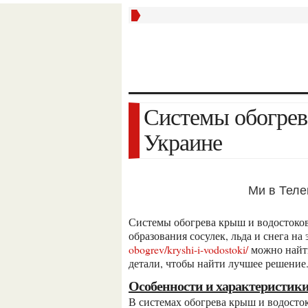
Системы обогрева крыш и водостоков в
Украине
Ми в Тел
системы обогрева крыш и водостоков предназначены для организации профилактики
образования сосулек, льда и снега на
obogrev/kryshi-i-vodostoki/
можно найти
детали, чтобы найти лучшее решение
особенности и характеристик
в системах обогрева крыш и водостоков могут использоваться различные типы