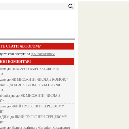
ЕТЕ СТАТИ АВТОРОМ?
нуйте свої послуги за
цим посиланням
.
АННІ КОМЕНТАРІ
аксим
до
DLACZEGO BAJECZKI.ORG NIE
JĄ
аксим
до
ЯК МНОЖИТИ ЧИСЛА З КОМОЮ?
kinia17
до
DLACZEGO BAJECZKI.ORG NIE
JĄ
nabondaryna
до
ЯК МНОЖИТИ ЧИСЛА З
Ю?
аксим
до
ЯКИЙ ПУЛЬС ПРИ СЕРЦЕВОМУ
І?
ВАДИМ
до
ЯКИЙ ПУЛЬС ПРИ СЕРЦЕВОМУ
І?
аксим
до
Велика політика з Євгенієм Кисельовим