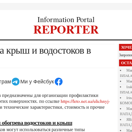
Information Portal
REPORTER
ХОЧ
Запропо
ОСТ
М
DZIAŁA
еграм
Ми у Фейсбук
М
iza
DZIAŁA
iri
 этих поверхностях. по ссылке
https://leto.net.ua/ulichnyj-
КОМО
 технические характеристики, стоимость и прочие
М
.
НАПАД
Я
и обогрева водостоков и крыш
НАПАД
М