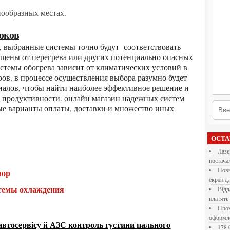
нообразных местах.
токов
ищены от перегрева или других потенциально опасных
стемы обогрева зависит от климатических условий в
ров. в процессе осуществления выбора разумно будет
налов, чтобы найти наиболее эффективное решение и
 продуктивности. онлайн магазин надежных систем
ые варианты оплаты, доставки и множество иных
ОСТ
Лазерна різка металу: як обрати технологію,
постача
Повнокольорові LED екрани для бізнесу: як обрати
hop
екран д
стемы охлаждения
Віддалена робота для дівчат: які формати справді
платять
Промокоди E-Groshi та їх застосування під час
оформл
автосервісу й АЗС контроль густини пального
178 000 долларов на обучение в UC Berkeley Haas.