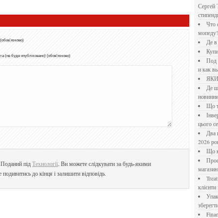
Сергей 
стипен
Что означает крутящий момент применительно к
мопеду
 (обов'язково)
Де 
Куп
а (не буде опубліковано) (обов'язково)
Под системы: плюсы и минусы, обзор производителей
и как в
ЯК
Де шукати перевірені новини України: рейтинг
новинни
Що
Інверторний кондиціонер до 18 000 грн: топ-5 моделей
цього с
Два шляхи до розлучення: що реально вигідніше у
2026 ро
Що
Професійна хімія та дезінфекція для бізнесу: інтернет-
. Поданий під
Технології
. Ви можете слідкувати за будь-якими
магазин
е подивитись до кінця і залишити відповідь.
Treatfield — онлайн-психотерапія, якій довіряють
клієнти 
Упаковка для спецій: як обрати матеріал і формат, щоб
зберегт
Financial Freedom Academy: что представляет собой