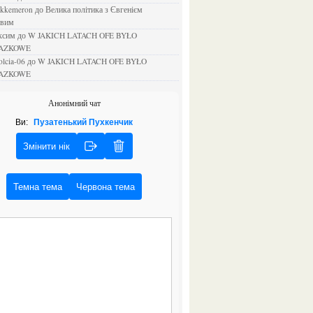
ejkkemeron
до
Велика політика з Євгенієм
овим
аксим
до
W JAKICH LATACH OFE BYŁO
AZKOWE
rolcia-06
до
W JAKICH LATACH OFE BYŁO
AZKOWE
Анонімний чат
Ви:
Пузатенький Пухкенчик
Змінити нік
Темна тема
Червона тема