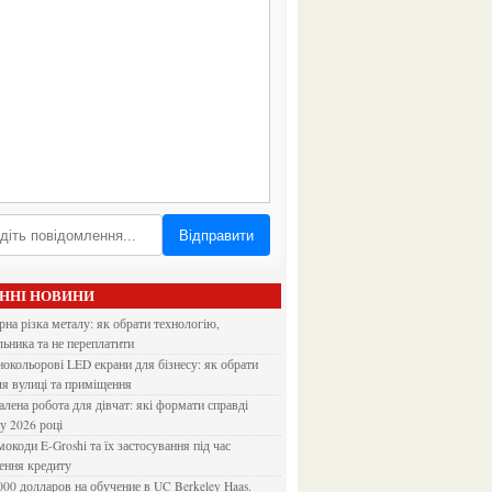
Відправити
АННІ НОВИНИ
льника та не переплатити
ля вулиці та приміщення
 у 2026 році
ення кредиту