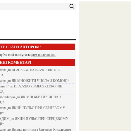
ЕТЕ СТАТИ АВТОРОМ?
нуйте свої послуги за
цим посиланням
.
АННІ КОМЕНТАРІ
аксим
до
DLACZEGO BAJECZKI.ORG NIE
JĄ
аксим
до
ЯК МНОЖИТИ ЧИСЛА З КОМОЮ?
kinia17
до
DLACZEGO BAJECZKI.ORG NIE
JĄ
nabondaryna
до
ЯК МНОЖИТИ ЧИСЛА З
Ю?
аксим
до
ЯКИЙ ПУЛЬС ПРИ СЕРЦЕВОМУ
І?
ВАДИМ
до
ЯКИЙ ПУЛЬС ПРИ СЕРЦЕВОМУ
І?
аксим
до
Велика політика з Євгенієм Кисельовим