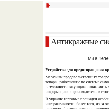
Антикражные си
Ми в Тел
устройства для предотвращения к
магазины продовольственных товаров и торговые площадки, продающие промышленные
товары, работающие по системе само
возможности закупщика ознакомиться 
информацию о производителе. в итоге
в украине торговые площадки особенно распространены благодаря своему удобству и
интерактивности. более того, из-за 
персонала (а следовательно, увеличен