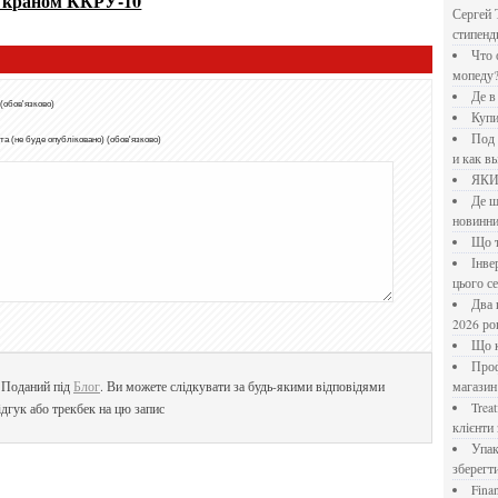
я краном ККРУ-10
Сергей 
стипен
Что означает крутящий момент применительно к
мопеду
Де 
 (обов'язково)
Куп
Под системы: плюсы и минусы, обзор производителей
а (не буде опубліковано) (обов'язково)
и как в
ЯК
Де шукати перевірені новини України: рейтинг
новинни
Що
Інверторний кондиціонер до 18 000 грн: топ-5 моделей
цього с
Два шляхи до розлучення: що реально вигідніше у
2026 ро
Що
Професійна хімія та дезінфекція для бізнесу: інтернет-
. Поданий під
Блог
. Ви можете слідкувати за будь-якими відповідями
магазин
Treatfield — онлайн-психотерапія, якій довіряють
дгук або трекбек на цю запис
клієнти 
Упаковка для спецій: як обрати матеріал і формат, щоб
зберегт
Financial Freedom Academy: что представляет собой