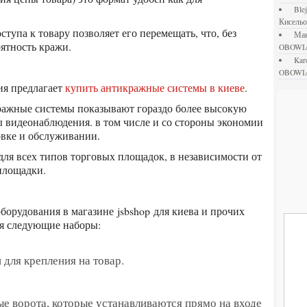
bl
Кисель
М
ятность кражи.
OBOWI
ka
OBOWI
ия предлагает
купить антикражные системы в киеве
.
 видеонаблюдения. в том числе и со стороны экономии
овке и обслуживании.
площадки.
оборудования в магазине
jsbshop
для киева и прочих
ся следующие наборы:
и для крепления на товар.