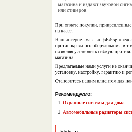
магазина и издают звуковой сигн
или стикеров.
при оплате покупки, прикрепленные к товару, противокражные устройства деактивируются
на кассе.
наш интернет-магазин
jsbshop
предо
противокражного оборудования, в то
позволяя установить гибкую противо
магазина.
предлагаемые нами услуги не оканчиваются одной лишь продажей. мы предлагаем
установку, настройку, гарантию и ре
становитесь нашим клиентом для на
Рекомендуємо:
Охранные системы для дома
Автомобильные радиаторы си