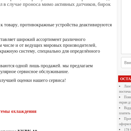
ал в случае проноса мимо активных датчиков, бирок
ставляет широкий ассортимент различного
м числе и от ведущих мировых производителей,
кражную систему, специально для определённого
гулярное сервисное обслуживание.
ОСТ
илучшей оценки нашего сервиса!
Лазерна різка металу: як обрати технологію,
постача
Повнокольорові LED екрани для бізнесу: як обрати
екран д
Віддалена робота для дівчат: які формати справді
стемы охлаждения
платять
Промокоди E-Groshi та їх застосування під час
оформл
178 000 долларов на обучение в UC Berkeley Haas.