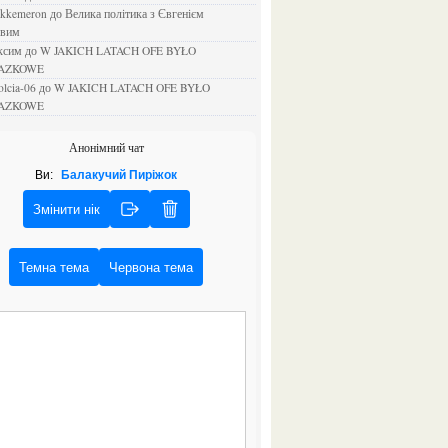
ejkkemeron
до
Велика політика з Євгенієм
овим
аксим
до
W JAKICH LATACH OFE BYŁO
AZKOWE
rolcia-06
до
W JAKICH LATACH OFE BYŁO
AZKOWE
Анонімний чат
Ви:
Балакучий Пиріжок
Змінити нік
Темна тема
Червона тема