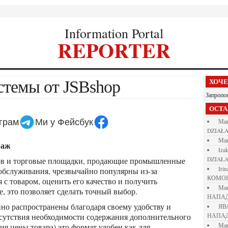
Information Portal
REPORTER
стемы от JSBshop
ХОЧ
Запропо
ОСТ
еграм
Ми у Фейсбук
М
DZIAŁA
М
раж
iza
DZIAŁA
iri
обслуживания, чрезвычайно популярны из-за
КОМО
с товаром, оценить его качество и получить
М
, это позволяет сделать точный выбор.
НАПАД
Я
отсутствия необходимости содержания дополнительного
НАПАД
ия цены товара) это формат удобен как для
М