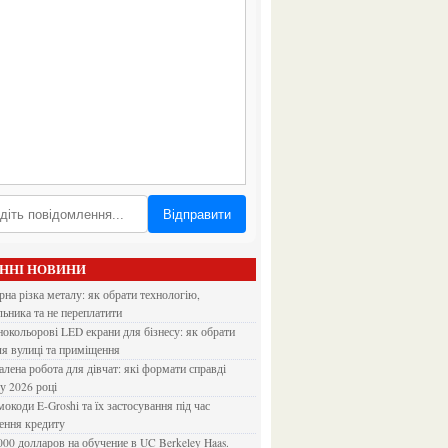
Відправити
АННІ НОВИНИ
льника та не переплатити
ля вулиці та приміщення
 у 2026 році
ення кредиту