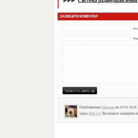
▶️▶️▶️
Система радиоуправлени
ЗАЛИШИТИ КОМЕНТАР
Ім'я
Пошт
Опубліковано
Максим
на 20 03 2018
через
RSS 2.0
. Ви можете залишити ві