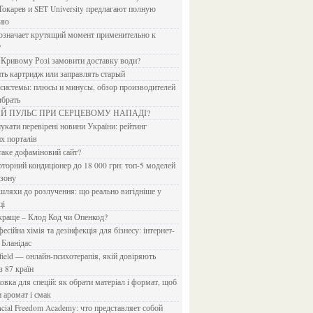
Токарев и SET University предлагают полную
дию
?
в Кривому Розі замовити доставку води?
ить картридж или заправлять старый
ыбрать
ИЙ ПУЛЬС ПРИ СЕРЦЕВОМУ НАПАДІ?
х порталів
 таке дофаміновий сайт?
езону
ці
 краще – Клод Код чи Опенкод?
 Бланідас
з 87 країн
и аромат і смак