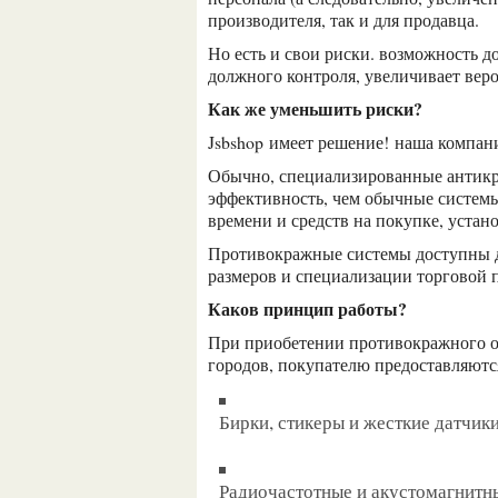
производителя, так и для продавца.
но есть и свои риски. возможность доступа к товару позволяет его перемещать, что, без
должного контроля, увеличивает веро
как же уменьшить риски?
jsbshop
имеет решение!
наша компан
обычно, специализированные антикражные системы показывают гораздо более высокую
эффективность, чем обычные системы
времени и средств на покупке, устан
противокражные системы доступны для всех типов торговых площадок, в независимости от
размеров и специализации торговой 
каков принцип работы?
при приобетении противокражного 
городов, покупателю предоставляют
бирки, стикеры и жесткие датчик
радиочастотные и акустомагнитные ворота, которые устанавливаются прямо на входе