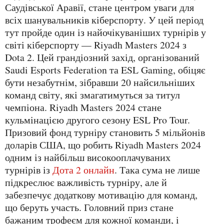
Саудівської Аравії, стане центром уваги для
всіх шанувальників кіберспорту. У цей період
тут пройде один із найочікуваніших турнірів у
світі кіберспорту — Riyadh Masters 2024 з
Dota 2. Цей грандіозний захід, організований
Saudi Esports Federation та ESL Gaming, обіцяє
бути незабутнім, зібравши 20 найсильніших
команд світу, які змагатимуться за титул
чемпіона. Riyadh Masters 2024 стане
кульмінацією другого сезону ESL Pro Tour.
Призовий фонд турніру становить 5 мільйонів
доларів США, що робить Riyadh Masters 2024
одним із найбільш високооплачуваних
турнірів із
Дота 2 онлайн
. Така сума не лише
підкреслює важливість турніру, але й
забезпечує додаткову мотивацію для команд,
що беруть участь. Головний приз стане
бажаним трофеєм для кожної команди, і