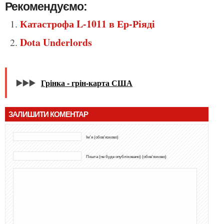
Рекомендуємо:
Катастрофа L-1011 в Ер-Ріяді
Dota Underlords
▶️▶️▶️
Грінка - грін-карта США
ЗАЛИШИТИ КОМЕНТАР
Ім'я (обов'язково)
Пошта (не буде опубліковано) (обов'язково)