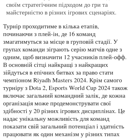
своїм стратегічним підходом до гри та
майстерністю в різних ігрових сценаріях.
Турнір проходитиме в кілька етапів,
починаючи з плей-ін, де 16 команд
змагатимуться за місце в груповій стадії. У
групах команди зіграють серію матчів одне з
одним, щоб визначити 12 учасників плей-офф.
В основній сітці найкращі з найкращих
зійдуться в епічних битвах за право стати
чемпіоном Riyadh Masters 2024. Крім самого
турніру з Dota 2, Esports World Cup 2024 також
включає загальний командний залік, де кожна
організація може продемонструвати свої
здібності у 20 різних ігрових дисциплінах. Це
надає унікальну можливість для команд
показати свій загальний потенціал і здатність
працювати як один механізм у різних типах