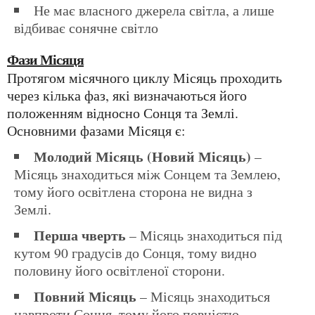
Не має власного джерела світла, а лише
відбиває сонячне світло
Фази Місяця
Протягом місячного циклу Місяць проходить
через кілька фаз, які визначаються його
положенням відносно Сонця та Землі.
Основними фазами Місяця є:
Молодий Місяць (Новий Місяць)
–
Місяць знаходиться між Сонцем та Землею,
тому його освітлена сторона не видна з
Землі.
Перша чверть
– Місяць знаходиться під
кутом 90 градусів до Сонця, тому видно
половину його освітленої сторони.
Повний Місяць
– Місяць знаходиться
навпроти Сонця, тому його повністю