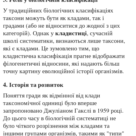
У традиційних біологічних класифікаціях
таксони можуть бути як кладами, так і
градами (або не відноситися до жодної з цих
кладистиці
категорій). Однак у
, сучасній
школі систематики, визнаються лише таксони,
які є кладами. Це зумовлено тим, що
кладистична класифікація прагне відображати
філогенетичні відносини, які надають більш
точну картину еволюційної історії організмів.
4. Історія та розвиток
Поняття гради як відмінної від клади
таксономічної одиниці було вперше
запропоновано Джуліаном Гакслі в 1959 році.
До цього часу в біологічній систематиці не
було чіткого розрізнення між кладами та
іншими групами організмів, такими як "типи"