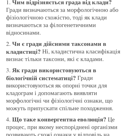
Чим відрізняється града від клади?
Гради визначаються за морфологічною або
фізіологічною схожістю, тоді як клади
визначаються за філогенетичними
відносинами.
Чи є гради дійсними таксонами в
кладистиці?
Ні, кладистична класифікація
визнає тільки таксони, які є кладами.
Як гради використовуються в
біологічній систематиці?
Гради
використовуються як опорні точки для
кладограм і допомагають виявляти
морфологічні чи фізіологічні ознаки, що
можуть припускати спільне походження.
Що таке конвергентна еволюція?
Це
процес, при якому неспоріднені організми
розвивають схожі ознаки у відповідь на