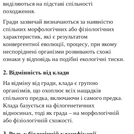
виділяються на підставі спільності
походження.
Гради зазвичай визначаються за наявністю
спільних морфологічних або фізіологічних
характеристик, які є результатом
конвергентної еволюції, процесу, при якому
неспоріднені організми розвивають схожі
ознаки у відповідь на подібні екологічні тиски.
2. Відмінність від клади
На відміну від гради, клада є групою
організмів, що охоплює всіх нащадків
спільного предка, включаючи і самого предка.
Клада базується на філогенетичних
відносинах, тоді як града – на морфологічній
або фізіологічній схожості.
3. Роль у біологічній класифікації