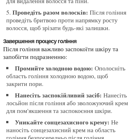
для видалення волосся та піни.
Проведіть разом волосків:
Після гоління
проведіть бритвою проти напрямку росту
волосся, щоб зрізати будь-які залишки.
Завершення процесу гоління
Після гоління важливо заспокоїти шкіру та
запобігти подразненню:
Промийте холодною водою:
Ополосніть
область гоління холодною водою, щоб
закрити пори.
Нанесіть заспокійливий засіб:
Нанесіть
лосьйон після гоління або зволожуючий крем
для пом'якшення та заспокоєння шкіри.
Уникайте сонцезахисного крему:
Не
наносіть сонцезахисний крем на область
гоління безпосередньо після гоління,