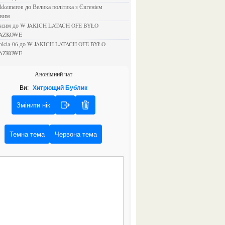
ejkkemeron
до
Велика політика з Євгенієм
овим
аксим
до
W JAKICH LATACH OFE BYŁO
AZKOWE
rolcia-06
до
W JAKICH LATACH OFE BYŁO
AZKOWE
Анонімний чат
Ви:
Хитрющий Бублик
Змінити нік
Темна тема
Червона тема