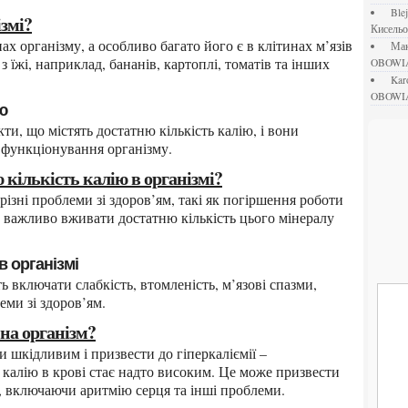
bl
ізмі?
Кисель
М
 їжі, наприклад, бананів, картоплі, томатів та інших
OBOWI
ka
OBOWI
ю
функціонування організму.
 кількість калію в організмі?
му важливо вживати достатню кількість цього мінералу
в організмі
ми зі здоров’ям.
 на організм?
 калію в крові стає надто високим. Це може призвести
м, включаючи аритмію серця та інші проблеми.