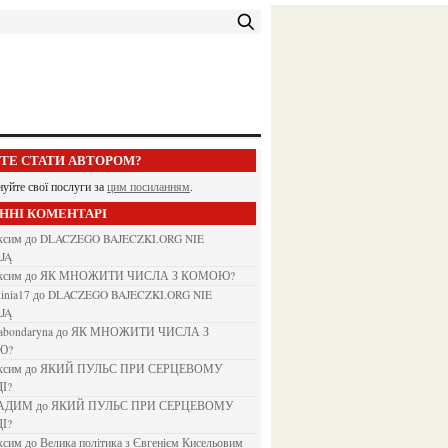
ЕТЕ СТАТИ АВТОРОМ?
нуйте свої послуги за
цим посиланням
.
АННІ КОМЕНТАРІ
аксим
до
DLACZEGO BAJECZKI.ORG NIE
JĄ
аксим
до
ЯК МНОЖИТИ ЧИСЛА З КОМОЮ?
kinia17
до
DLACZEGO BAJECZKI.ORG NIE
JĄ
nabondaryna
до
ЯК МНОЖИТИ ЧИСЛА З
Ю?
аксим
до
ЯКИЙ ПУЛЬС ПРИ СЕРЦЕВОМУ
І?
ВАДИМ
до
ЯКИЙ ПУЛЬС ПРИ СЕРЦЕВОМУ
І?
аксим
до
Велика політика з Євгенієм Кисельовим