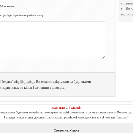
крупне
 (обов'язково)
Як застосовувати Прегніл для відновлення
тестосте
а (не буде опубліковано) (обов'язково)
. Поданий під
Відповідь
. Ви можете слідкувати за будь-якими
е подивитись до кінця і залишити відповідь.
Контакти
::
Редакція
Використання будь-яких матеріалів, розміщених на сайті, дозволяється за умови посилання на Reporter.zp.u
Редакція не несе відповідальності за матеріали, розміщені користувачами та які помічені "реклама".
Сантехнік Умань