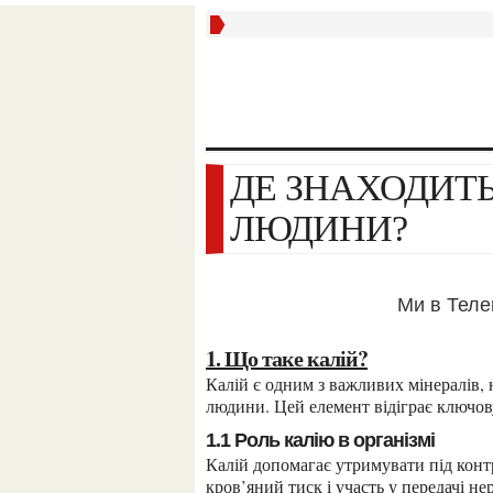
ДЕ ЗНАХОДИТЬСЯ КАЛІЙ В ОРГАНІЗМІ
ЛЮДИНИ?
Ми в Тел
1. Що таке калій?
Калій є одним з важливих мінералів, необхідних для правильного функціонування організму
людини. Цей елемент відіграє ключову 
1.1 Роль калію в організмі
Калій допомагає утримувати під контролем рівень рідини та мінералів у клітинах, регулює
кров’яний тиск і участь у передачі не