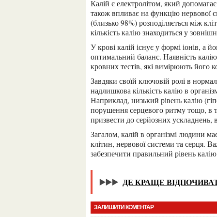
Калій є електролітом, який допомагає регулювати рівень рідини та pH в клітинах тіла. Він
також впливає на функцію нервової сис
(близько 98%) розподіляється між клі
кількість калію знаходиться у зовнішн
У крові калій існує у формі іонів, а його рівень регулюється нирками, щоб підтримувати
оптимальний баланс. Наявність калію
кровних тестів, які вимірюють його к
Завдяки своїй ключовій ролі в нормальному функціонуванні клітин, недостатність або
надлишкова кількість калію в організ
Наприклад, низький рівень калію (гіпо
порушення серцевого ритму тощо, в то
призвести до серйозних ускладнень, 
Загалом, калій в організмі людини має велике значення для забезпечення правильної функції
клітин, нервової системи та серця. В
забезпечити правильний рівень калію 
▶️▶️▶️
ДЕ КРАЩЕ ВІДПОЧИВАТИ
ЗАЛИШИТИ КОМЕНТАР