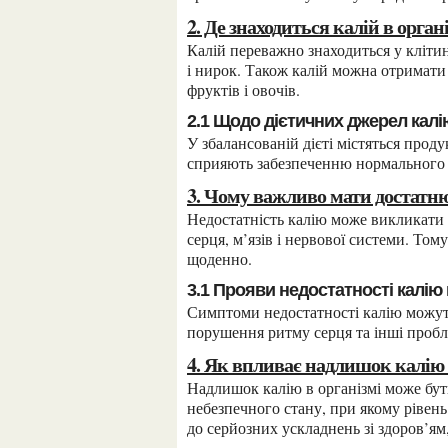
2. Де знаходиться калій в орган
Калій переважно знаходиться у клітинах організму, а особливо багато його є в клітинах м’язів
і нирок. Також калій можна отримати з
фруктів і овочів.
2.1 Щодо дієтичних джерел калі
У збалансованій дієті містяться продукти, що містять достатню кількість калію, і вони
сприяють забезпеченню нормального 
3. Чому важливо мати достатню
Недостатність калію може викликати різні проблеми зі здоров’ям, такі як погіршення роботи
серця, м’язів і нервової системи. То
щоденно.
3.1 Прояви недостатності калію 
Симптоми недостатності калію можуть включати слабкість, втомленість, м’язові спазми,
порушення ритму серця та інші пробле
4. Як впливає надлишок калію
Надлишок калію в організмі може бути шкідливим і призвести до гіперкаліємії –
небезпечного стану, при якому рівень
до серйозних ускладнень зі здоров’я