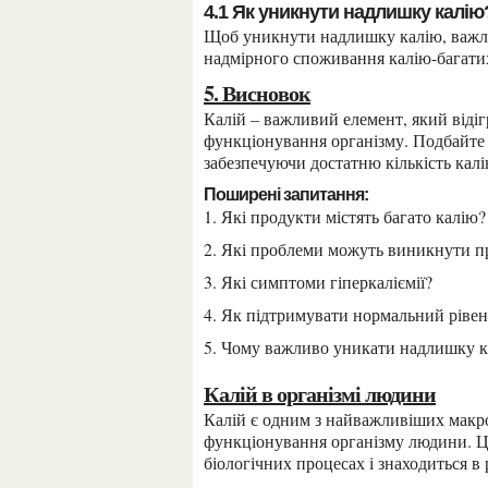
4.1 Як уникнути надлишку калію
Щоб уникнути надлишку калію, важливо дотримуватися збалансованої дієти і уникати
надмірного споживання калію-багатих
5. Висновок
Калій – важливий елемент, який відіграє велику роль у забезпеченні нормального
функціонування організму. Подбайте 
забезпечуючи достатню кількість калі
Поширені запитання:
1. Які продукти містять багато калію?
2. Які проблеми можуть виникнути п
3. Які симптоми гіперкаліємії?
4. Як підтримувати нормальний рівен
5. Чому важливо уникати надлишку к
Калій в організмі людини
Калій є одним з найважливіших макроелементів, які необхідні для нормального
функціонування організму людини. Це
біологічних процесах і знаходиться в 