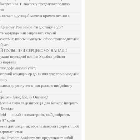
Токарев и SET University предлагают полную
дию
?
в Кривому Розі замовити доставку води?
ить картридж или заправлять старый
ыбрать
ИЙ ПУЛЬС ПРИ СЕРЦЕВОМУ НАПАДІ?
х порталів
 таке дофаміновий сайт?
езону
ці
 краще – Клод Код чи Опенкод?
 Бланідас
з 87 країн
и аромат і смак