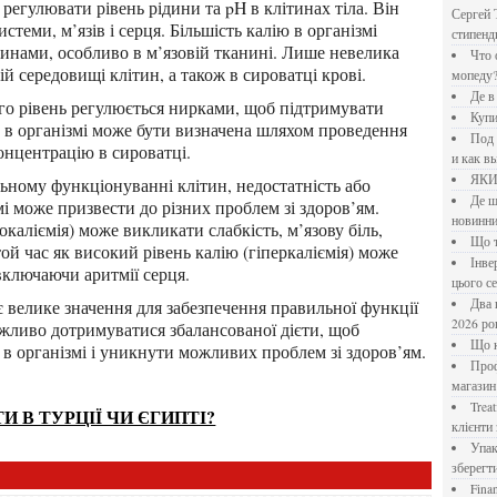
Сергей 
теми, м’язів і серця. Більшість калію в організмі
стипен
тинами, особливо в м’язовій тканині. Лише невелика
Что означает крутящий момент применительно к
ій середовищі клітин, а також в сироватці крові.
мопеду
Де 
Куп
 в організмі може бути визначена шляхом проведення
Под системы: плюсы и минусы, обзор производителей
онцентрацію в сироватці.
и как в
ЯК
Де шукати перевірені новини України: рейтинг
мі може призвести до різних проблем зі здоров’ям.
новинни
каліємія) може викликати слабкість, м’язову біль,
Що
й час як високий рівень калію (гіперкаліємія) може
Інверторний кондиціонер до 18 000 грн: топ-5 моделей
включаючи аритмії серця.
цього с
Два шляхи до розлучення: що реально вигідніше у
2026 ро
ажливо дотримуватися збалансованої дієти, щоб
Що
в організмі і уникнути можливих проблем зі здоров’ям.
Професійна хімія та дезінфекція для бізнесу: інтернет-
магазин
Treatfield — онлайн-психотерапія, якій довіряють
 В ТУРЦІЇ ЧИ ЄГИПТІ?
клієнти 
Упаковка для спецій: як обрати матеріал і формат, щоб
зберегт
Financial Freedom Academy: что представляет собой