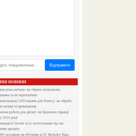
Відправити
АННІ НОВИНИ
льника та не переплатити
ля вулиці та приміщення
 у 2026 році
ення кредиту