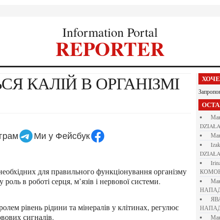
Information Portal
REPORTER
ХОЧ
Запропо
ОСТ
М
DZIAŁA
еграм
Ми у Фейсбук
М
iza
DZIAŁA
iri
КОМО
роль в роботі серця, м’язів і нервової системи.
М
НАПАД
Я
НАПАД
рвових сигналів.
М