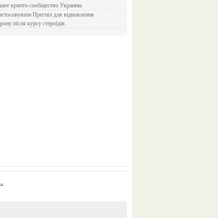
йшее крипто-сообщество Украины
рону після курсу стероїдів
a.