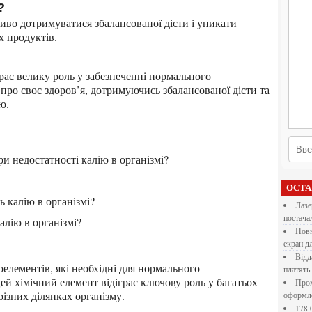
?
 продуктів.
про своє здоров’я, дотримуючись збалансованої дієти та
ю.
ри недостатності калію в організмі?
ОСТ
ь калію в організмі?
Лазерна різка металу: як обрати технологію,
постача
алію в організмі?
Повнокольорові LED екрани для бізнесу: як обрати
екран д
Віддалена робота для дівчат: які формати справді
платять
й хімічний елемент відіграє ключову роль у багатьох
Промокоди E-Groshi та їх застосування під час
різних ділянках організму.
оформл
178 000 долларов на обучение в UC Berkeley Haas.