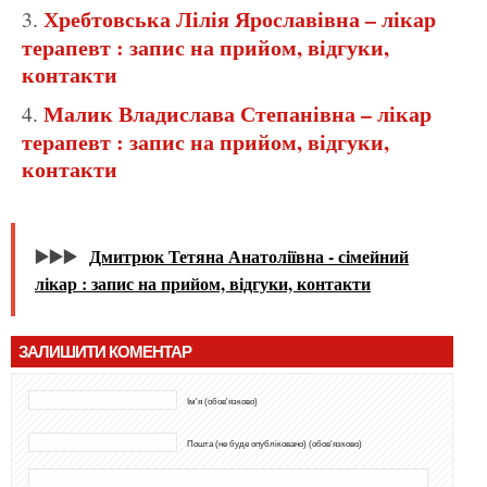
Хребтовська Лілія Ярославівна – лікар
терапевт : запис на прийом, відгуки,
контакти
Малик Владислава Степанівна – лікар
терапевт : запис на прийом, відгуки,
контакти
▶️▶️▶️
Дмитрюк Тетяна Анатоліївна - сімейний
лікар : запис на прийом, відгуки, контакти
ЗАЛИШИТИ КОМЕНТАР
Ім'я (обов'язково)
Пошта (не буде опубліковано) (обов'язково)