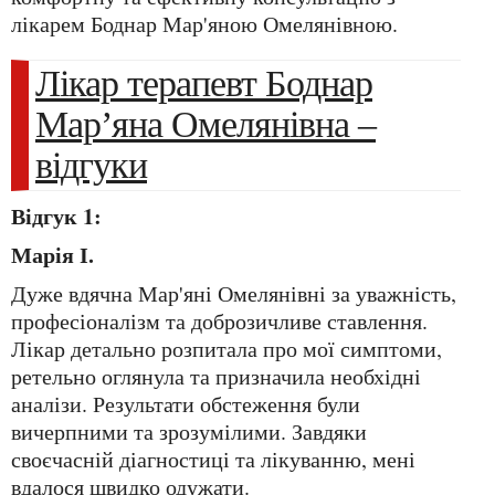
лікарем Боднар Мар'яною Омелянівною.
Лікар терапевт Боднар
Мар’яна Омелянівна –
відгуки
Відгук 1:
Марія І.
Дуже вдячна Мар'яні Омелянівні за уважність,
професіоналізм та доброзичливе ставлення.
Лікар детально розпитала про мої симптоми,
ретельно оглянула та призначила необхідні
аналізи. Результати обстеження були
вичерпними та зрозумілими. Завдяки
своєчасній діагностиці та лікуванню, мені
вдалося швидко одужати.