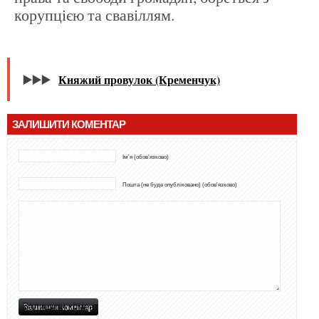
корупцією та свавіллям.
▶️▶️▶️
Княжий провулок (Кременчук)
ЗАЛИШИТИ КОМЕНТАР
Ім'я (обов'язково)
Пошта (не буде опубліковано) (обов'язково)