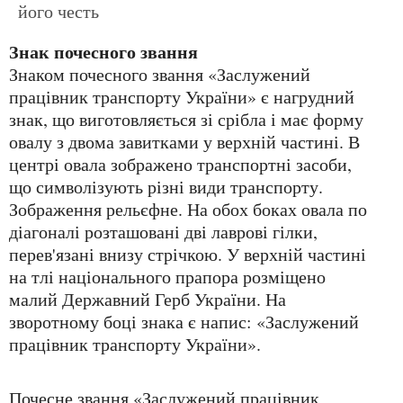
його честь
Знак почесного звання
Знаком почесного звання «Заслужений
працівник транспорту України» є нагрудний
знак, що виготовляється зі срібла і має форму
овалу з двома завитками у верхній частині. В
центрі овала зображено транспортні засоби,
що символізують різні види транспорту.
Зображення рельєфне. На обох боках овала по
діагоналі розташовані дві лаврові гілки,
перев'язані внизу стрічкою. У верхній частині
на тлі національного прапора розміщено
малий Державний Герб України. На
зворотному боці знака є напис: «Заслужений
працівник транспорту України».
Почесне звання «Заслужений працівник