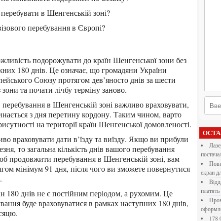
жу перебувати в Шенгенській зоні?
візового перебування в Європі?
ожних 180 днів. Це означає, що громадяни України
пейського Союзу протягом дев’яносто днів за шести
з зони та почати лічбу терміну заново.
инається з дня перетину кордону. Таким чином, варто
исутності на території країн Шенгенської домовленості.
ОСТ
Лазерна різка металу: як обрати технологію,
резня, то загальна кількість днів вашого перебування
постача
 щоб продовжити перебування в Шенгенській зоні, вам
Повнокольорові LED екрани для бізнесу: як обрати
гом мінімум 91 дня, після чого ви зможете повернутися
екран д
.
Віддалена робота для дівчат: які формати справді
платять
Промокоди E-Groshi та їх застосування під час
вання буде враховуватися в рамках наступних 180 днів,
оформл
сяцю.
178 000 долларов на обучение в UC Berkeley Haas.