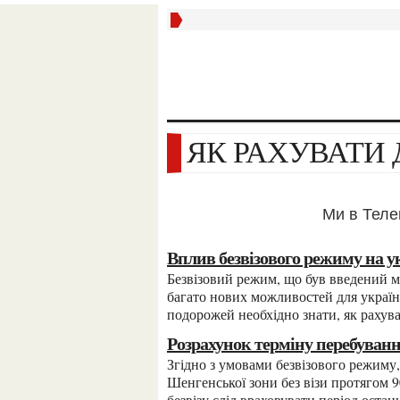
ЯК РАХУВАТИ 
Ми в Тел
Вплив безвізового режиму на у
Безвізовий режим, що був введений між Україною та країнами Шенгенської зони, відкрив
багато нових можливостей для україн
подорожей необхідно знати, як рахуват
Розрахунок терміну перебуванн
Згідно з умовами безвізового режиму, громадяни України можуть перебувати в країнах
Шенгенської зони без візи протягом 9
безвізу слід враховувати період остан