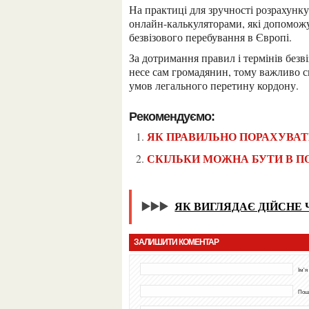
На практиці для зручності розрахунку днів по Безвізу можна скористатися спеціальними
онлайн-калькуляторами, які допоможу
безвізового перебування в Європі.
За дотримання правил і термінів безвізового перебування в Шенгенській зоні відповідальність
несе сам громадянин, тому важливо с
умов легального перетину кордону.
Рекомендуємо:
ЯК ПРАВИЛЬНО ПОРАХУВАТИ
СКІЛЬКИ МОЖНА БУТИ В П
▶️▶️▶️
ЯК ВИГЛЯДАЄ ДІЙСНЕ
ЗАЛИШИТИ КОМЕНТАР
Ім'я
Пошт