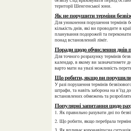
території Шенгенської зони.
Як не порушити терміни безві
Для уникнення порушення термінів безвізового перебування важливо уважно відслідковувати
кількість днів, які ви проводите в кр
планування подорожей та переконатис
понад встановлений ліміт.
Поради щодо обчислення днів п
Для точного розрахунку термінів безвізового перебування рекомендується вести спеціальний
календар, в якому ви зазначатимете д
варто мати на увазі можливість перет
Що робити, якщо ви порушили
У разі порушення термінів безвізового перебування, українцям можуть бути застосовані
штрафи, та навіть заборона на в’їзд 
встановлених обмежень та розроблят
Популярні запитання щодо рах
1. Як правильно рахувати дні по безві
2. Що робити, якщо перебрала термі
3. Як впливає коронавірусна ситуаці