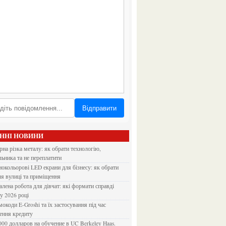
Відправити
АННІ НОВИНИ
льника та не переплатити
ля вулиці та приміщення
 у 2026 році
ення кредиту