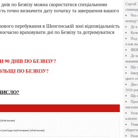
Сергей 
ть точно визначити дату початку та завершення вашого
стипен
Что означает крутящий момент применительно к
мопеду
Де 
воєчасно враховувати дні по Безвізу та дотримуватися
Куп
Под системы: плюсы и минусы, обзор производителей
и как в
ЯК
Де шукати перевірені новини України: рейтинг
 90 ДНІВ ПО БЕЗВІЗУ?
новинни
Що
ОЛЬЩІ ПО БЕЗВІЗУ?
Інверторний кондиціонер до 18 000 грн: топ-5 моделей
цього с
Два шляхи до розлучення: що реально вигідніше у
2026 ро
 ЧИСЛО?
Що
Професійна хімія та дезінфекція для бізнесу: інтернет-
магазин
Treatfield — онлайн-психотерапія, якій довіряють
клієнти 
 (обов'язково)
Упаковка для спецій: як обрати матеріал і формат, щоб
зберегт
а (не буде опубліковано) (обов'язково)
Financial Freedom Academy: что представляет собой