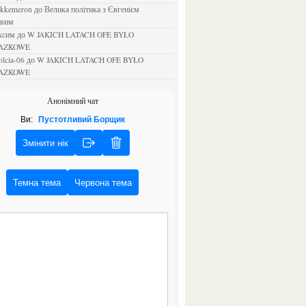
ejkkemeron
до
Велика політика з Євгенієм
овим
аксим
до
W JAKICH LATACH OFE BYŁO
AZKOWE
rolcia-06
до
W JAKICH LATACH OFE BYŁO
AZKOWE
Анонімний чат
Ви:
Пустотливий Борщик
Змінити нік
Темна тема
Червона тема