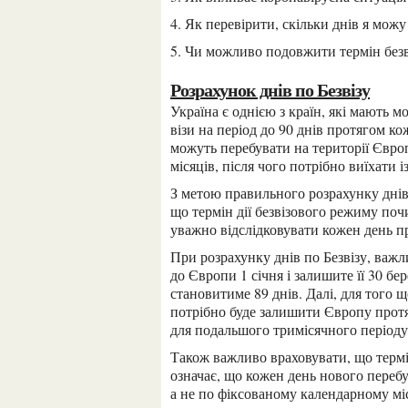
4. Як перевірити, скільки днів я мо
5. Чи можливо подовжити термін без
Розрахунок днів по Безвізу
Україна є однією з країн, які мають можливість подорожувати до країн Шенгенської зони без
візи на період до 90 днів протягом к
можуть перебувати на території Євро
місяців, після чого потрібно виїхати і
З метою правильного розрахунку днів перебування в Шенгенській зоні важливо враховувати,
що термін дії безвізового режиму поч
уважно відслідковувати кожен день пр
При розрахунку днів по Безвізу, важливо враховувати дати в’їзду та виїзду. Якщо ви прибули
до Європи 1 січня і залишите її 30 бе
становитиме 89 днів. Далі, для того
потрібно буде залишити Європу протя
для подальшого тримісячного періоду
Також важливо враховувати, що термін 180 днів не є постійним періодом, а рухомим. Це
означає, що кожен день нового перебу
а не по фіксованому календарному мі