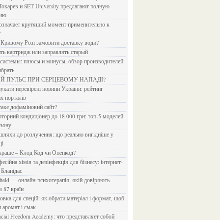
Токарев и SET University предлагают полную
дию
?
в Кривому Розі замовити доставку води?
ить картридж или заправлять старый
ыбрать
ИЙ ПУЛЬС ПРИ СЕРЦЕВОМУ НАПАДІ?
х порталів
 таке дофаміновий сайт?
езону
ці
 краще – Клод Код чи Опенкод?
 Бланідас
з 87 країн
и аромат і смак