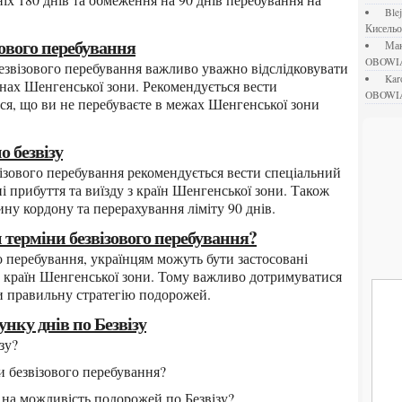
bl
Кисель
зового перебування
М
OBOWI
ka
аїнах Шенгенської зони. Рекомендується вести
OBOWI
я, що ви не перебуваєте в межах Шенгенської зони
о безвізу
ні прибуття та виїзду з країн Шенгенської зони. Також
ину кордону та перерахування ліміту 90 днів.
 терміни безвізового перебування?
до країн Шенгенської зони. Тому важливо дотримуватися
и правильну стратегію подорожей.
унку днів по Безвізу
зу?
ни безвізового перебування?
я на можливість подорожей по Безвізу?