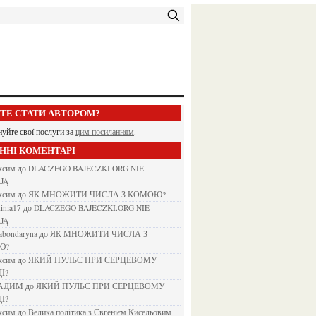
ЕТЕ СТАТИ АВТОРОМ?
нуйте свої послуги за
цим посиланням
.
АННІ КОМЕНТАРІ
аксим
до
DLACZEGO BAJECZKI.ORG NIE
JĄ
аксим
до
ЯК МНОЖИТИ ЧИСЛА З КОМОЮ?
kinia17
до
DLACZEGO BAJECZKI.ORG NIE
JĄ
nabondaryna
до
ЯК МНОЖИТИ ЧИСЛА З
Ю?
аксим
до
ЯКИЙ ПУЛЬС ПРИ СЕРЦЕВОМУ
І?
ВАДИМ
до
ЯКИЙ ПУЛЬС ПРИ СЕРЦЕВОМУ
І?
аксим
до
Велика політика з Євгенієм Кисельовим