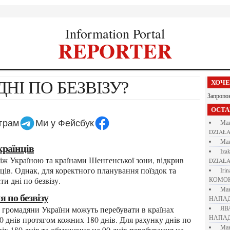
Information Portal
REPORTER
ДНІ ПО БЕЗВІЗУ?
ХОЧ
Запропо
ОСТ
еграм
Ми у Фейсбук
М
DZIAŁA
М
країнців
iza
DZIAŁA
ців. Однак, для коректного планування поїздок та
iri
и дні по безвізу.
КОМО
М
я по безвізу
НАПАД
Я
НАПАД
0 днів протягом кожних 180 днів. Для рахунку днів по
М
ніх 180 днів та обмеження на 90 днів перебування на