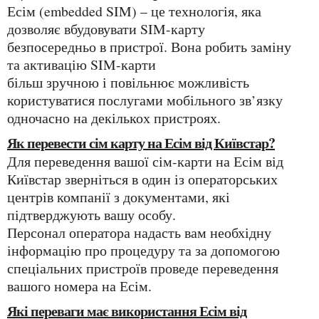
Есім (embedded SIM) – це технологія, яка
дозволяє вбудовувати SIM-карту
безпосередньо в пристрої. Вона робить заміну
та активацію SIM-карти
більш зручною і повільнює можливість
користуватися послугами мобільного зв’язку
одночасно на декількох пристроях.
Як перевести сім карту на Есім від Київстар?
Для переведення вашої сім-карти на Есім від
Київстар зверніться в один із операторських
центрів компанії з документами, які
підтверджують вашу особу.
Персонал оператора надасть вам необхідну
інформацію про процедуру та за допомогою
спеціальних пристроїв проведе переведення
вашого номера на Есім.
Які переваги має використання Есім від