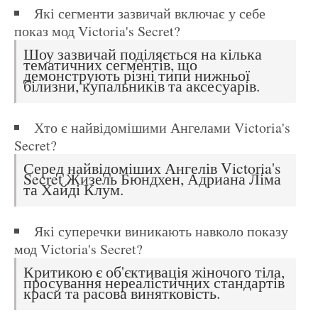
Які сегменти зазвичай включає у себе
показ мод Victoria's Secret?
Шоу зазвичай поділяється на кілька
тематичних сегментів, що
демонструють різні типи нижньої
білизни, купальників та аксесуарів.
Хто є найвідомішими Ангелами Victoria's
Secret?
Серед найвідоміших Ангелів Victoria's
Secret Жизель Бюндхен, Адриана Ліма
та Хайді Клум.
Які суперечки виникають навколо показу
мод Victoria's Secret?
Критикою є об'єктивація жіночого тіла,
просування нереалістичних стандартів
краси та расова винятковість.