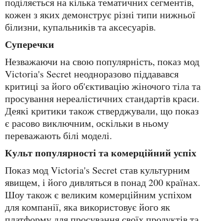
поділяється на кілька тематичних сегментів,
кожен з яких демонструє різні типи нижньої
білизни, купальників та аксесуарів.
Суперечки
Незважаючи на свою популярність, показ мод
Victoria's Secret неодноразово піддавався
критиці за його об'єктивацію жіночого тіла та
просування нереалістичних стандартів краси.
Деякі критики також стверджували, що показ
є расово виключним, оскільки в ньому
переважають білі моделі.
Культ популярності та комерційний успіх
Показ мод Victoria's Secret став культурним
явищем, і його дивляться в понад 200 країнах.
Шоу також є великим комерційним успіхом
для компанії, яка використовує його як
платформу для просування своїх продуктів та