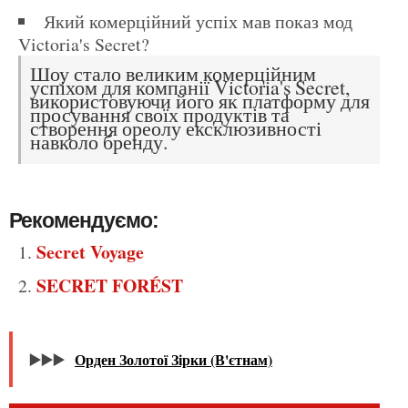
Який комерційний успіх мав показ мод
Victoria's Secret?
Шоу стало великим комерційним
успіхом для компанії Victoria's Secret,
використовуючи його як платформу для
просування своїх продуктів та
створення ореолу ексклюзивності
навколо бренду.
Рекомендуємо:
Secret Voyage
SECRET FORÉST
▶️▶️▶️
Орден Золотої Зірки (В'єтнам)