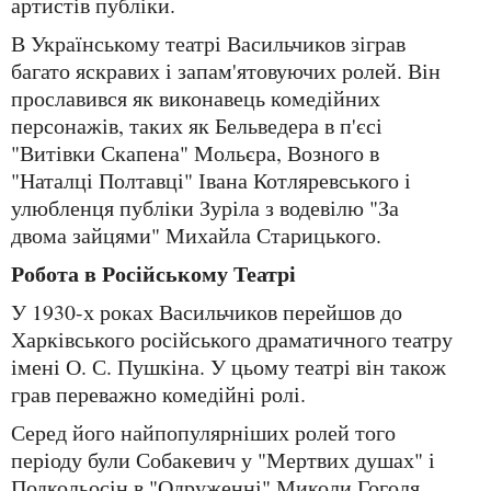
артистів публіки.
В Українському театрі Васильчиков зіграв
багато яскравих і запам'ятовуючих ролей. Він
прославився як виконавець комедійних
персонажів, таких як Бельведера в п'єсі
"Витівки Скапена" Мольєра, Возного в
"Наталці Полтавці" Івана Котляревського і
улюбленця публіки Зуріла з водевілю "За
двома зайцями" Михайла Старицького.
Робота в Російському Театрі
У 1930-х роках Васильчиков перейшов до
Харківського російського драматичного театру
імені О. С. Пушкіна. У цьому театрі він також
грав переважно комедійні ролі.
Серед його найпопулярніших ролей того
періоду були Собакевич у "Мертвих душах" і
Подкольосін в "Одруженні" Миколи Гоголя,