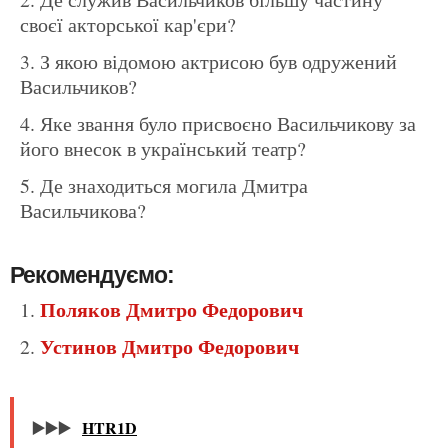
своєї акторської кар'єри?
З якою відомою актрисою був одружений
Васильчиков?
Яке звання було присвоєно Васильчикову за
його внесок в український театр?
Де знаходиться могила Дмитра
Васильчикова?
Рекомендуємо:
Поляков Дмитро Федорович
Устинов Дмитро Федорович
▶️▶️▶️
HTR1D