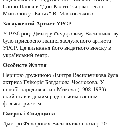
Санчо Панса в "Дон Кіхоті" Сервантеса і
Мишолов у "Банях" В. Маяковського.
Заслужений Артист УРСР
У 1936 році Дмитру Федоровичу Васильчикову
було присвоєно звання заслуженого артиста
УРСР. Це визнання його видатного внеску в
український театр.
Особисте Життя
Першою дружиною Дмитра Васильчикова була
актриса Глікерія Богданова-Чеснокова. У
шлюбі народився син Микола (1908-1983),
який став відомим радянським вченим-
фольклористом.
Смерть і Спадщина
Дмитро Федорович Васильчиков помер 20