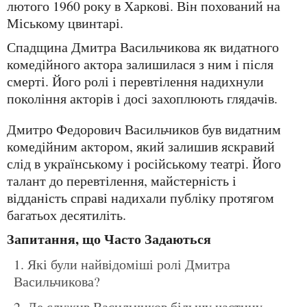
лютого 1960 року в Харкові. Він похований на
Міському цвинтарі.
Спадщина Дмитра Васильчикова як видатного
комедійного актора залишилася з ним і після
смерті. Його ролі і перевтілення надихнули
покоління акторів і досі захоплюють глядачів.
Дмитро Федорович Васильчиков був видатним
комедійним актором, який залишив яскравий
слід в українському і російському театрі. Його
талант до перевтілення, майстерність і
відданість справі надихали публіку протягом
багатьох десятиліть.
Запитання, що Часто Задаються
Які були найвідоміші ролі Дмитра
Васильчикова?
Де служив Васильчиков більшу частину