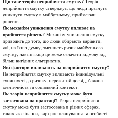
Що таке теорія неприйняття смутку?
Теорія
неприйняття смутку стверджує, що люди прагнуть
уникнути смутку в майбутньому, приймаючи
рішення.
Як механізм уникнення смутку впливає на
прийняття рішень?
Механізм уникнення смутку
приводить до того, що люди обирають варіанти,
які, на їхню думку, зменшать ризик майбутнього
смутку, навіть якщо це може означати відмову від
більш вигідних альтернатив.
Які фактори впливають на неприйняття смутку?
На неприйняття смутку впливають індивідуальні
схильності до ризику, пережитий досвід, бажана
ідентичність та соціальний контекст.
Як теорія неприйняття смутку може бути
застосована на практиці?
Теорія неприйняття
смутку може бути застосована в різних сферах,
таких як фінанси, кар'єрне планування та особисті