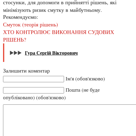
стосунки, для допомоги в прийнятті рішень, які
мінімізують ризик смутку в майбутньому.
Рекомендуємо:
Смуток (теорія рішень)
ХТО КОНТРОЛЮЄ ВИКОНАННЯ СУДОВИХ
РІШЕНЬ?
▶️▶️▶️
Гура Сергій Вікторович
Залишити коментар
Ім'я (обов'язково)
Пошта (не буде
опубліковано) (обов'язково)