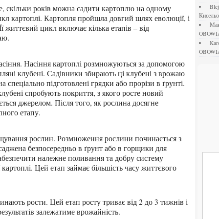
bl
Кисель
икл картоплі. Картопля пройшла довгий шлях еволюції, і
М
Її життєвий цикл включає кілька етапів – від
OBOWI
аю.
ka
OBOWI
пляні клубені. Садівники збирають ці клубені з врожаю
а спеціально підготовлені грядки або прорізи в ґрунті.
клубені спробують покриття, з якого росте новий
ться джерелом. Після того, як рослина досягне
пного етапу.
саджена безпосередньо в ґрунт або в горщики для
абезпечити належне поливання та добру систему
картоплі. Цей етап займає більшість часу життєвого
результатів залежатиме врожайність.