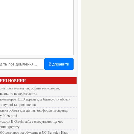
Відправити
АННІ НОВИНИ
льника та не переплатити
ля вулиці та приміщення
 у 2026 році
ення кредиту