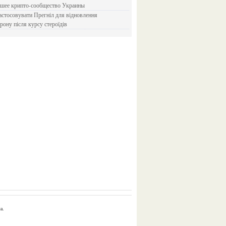
йшее крипто-сообщество Украины
рону після курсу стероїдів
a.