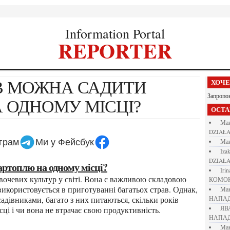
Information Portal
REPORTER
ХОЧ
Запропо
 ОДНОМУ МІСЦІ?
ОСТ
М
DZIAŁA
еграм
Ми у Фейсбук
М
iza
DZIAŁA
артоплю на одному місці?
iri
КОМО
використовується в приготуванні багатьох страв. Однак,
М
адівниками, багато з них питаються, скільки років
НАПАД
ці і чи вона не втрачає свою продуктивність.
Я
НАПАД
М