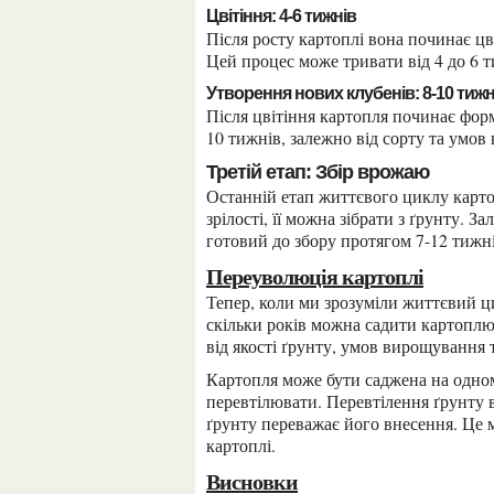
Цвітіння: 4-6 тижнів
Після росту картоплі вона починає цвісти. Це етап, коли стебла рослини з’являються квіти.
Цей процес може тривати від 4 до 6 т
Утворення нових клубенів: 8-10 тижн
Після цвітіння картопля починає формувати нові картопляні клубні. Це може тривати від 8 до
10 тижнів, залежно від сорту та умов
Третій етап: Збір врожаю
Останній етап життєвого циклу картоплі – збір врожаю. Коли картопля досягає свого повного
зрілості, її можна зібрати з ґрунту. 
готовий до збору протягом 7-12 тижн
Переуволюція картоплі
Тепер, коли ми зрозуміли життєвий цикл картоплі, можемо розглянути запитання про те,
скільки років можна садити картоплю 
від якості ґрунту, умов вирощування
Картопля може бути саджена на одному місці протягом 2-3 років, поки ґрунт не почне
перевтілювати. Перевтілення ґрунту 
ґрунту переважає його внесення. Це 
картоплі.
Висновки