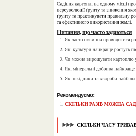
Садіння картоплі на одному місці протягом тривалого періоду часу може призвести до
переуволюції ґрунту та зниження якос
ґрунту та практикувати правильну ро
та ефективного використання землі.
Питання, що часто задаються
Як часто повинна проводитися ро
Які культури найкраще ростуть пі
Чи можна вирощувати картоплю 
Які мінеральні добрива найкраще
Які шкідники та хвороби найбіль
Рекомендуємо:
СКІЛЬКИ РАЗІВ МОЖНА СА
▶️▶️▶️
СКІЛЬКИ ЧАСУ ТРИВА