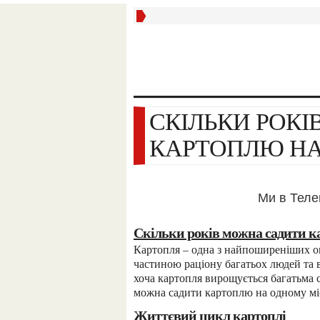
СКІЛЬКИ РОКІВ МОЖНА САДИТИ
КАРТОПЛЮ НА
Ми в Тел
Скільки років можна садити к
Картопля – одна з найпоширеніших овочевих культур у світі. Вона є важливою складовою
частиною раціону багатьох людей та 
хоча картопля вирощується багатьма с
можна садити картоплю на одному міс
Життєвий цикл картоплі