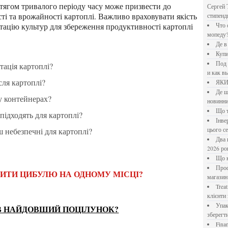
Сергей 
ті та врожайності картоплі. Важливо враховувати якість
стипен
тацію культур для збереження продуктивності картоплі
Что означает крутящий момент применительно к
мопеду
Де 
Куп
Под системы: плюсы и минусы, обзор производителей
тація картоплі?
и как в
сля картоплі?
ЯК
Де шукати перевірені новини України: рейтинг
у контейнерах?
новинни
Що
 підходять для картоплі?
Інверторний кондиціонер до 18 000 грн: топ-5 моделей
ш небезпечні для картоплі?
цього с
Два шляхи до розлучення: що реально вигідніше у
2026 ро
Що
Професійна хімія та дезінфекція для бізнесу: інтернет-
ДИТИ ЦИБУЛЮ НА ОДНОМУ МІСЦІ?
магазин
Treatfield — онлайн-психотерапія, якій довіряють
клієнти 
Упаковка для спецій: як обрати матеріал і формат, щоб
В НАЙДОВШИЙ ПОЦІЛУНОК?
зберегт
Financial Freedom Academy: что представляет собой