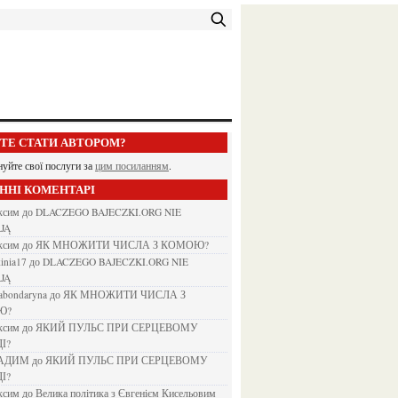
ЕТЕ СТАТИ АВТОРОМ?
нуйте свої послуги за
цим посиланням
.
АННІ КОМЕНТАРІ
аксим
до
DLACZEGO BAJECZKI.ORG NIE
JĄ
аксим
до
ЯК МНОЖИТИ ЧИСЛА З КОМОЮ?
kinia17
до
DLACZEGO BAJECZKI.ORG NIE
JĄ
nabondaryna
до
ЯК МНОЖИТИ ЧИСЛА З
Ю?
аксим
до
ЯКИЙ ПУЛЬС ПРИ СЕРЦЕВОМУ
І?
ВАДИМ
до
ЯКИЙ ПУЛЬС ПРИ СЕРЦЕВОМУ
І?
аксим
до
Велика політика з Євгенієм Кисельовим