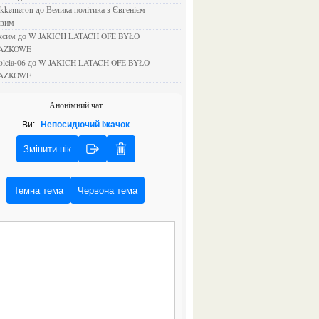
ejkkemeron
до
Велика політика з Євгенієм
овим
аксим
до
W JAKICH LATACH OFE BYŁO
AZKOWE
rolcia-06
до
W JAKICH LATACH OFE BYŁO
AZKOWE
Анонімний чат
Ви:
Непосидючий Їжачок
Змінити нік
Темна тема
Червона тема