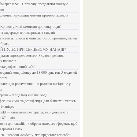
Токарев и SET University предлагают полную
дию
?
в Кривому Розі замовити доставку води?
ить картридж или заправлять старый
ыбрать
ИЙ ПУЛЬС ПРИ СЕРЦЕВОМУ НАПАДІ?
х порталів
 таке дофаміновий сайт?
езону
ці
 краще – Клод Код чи Опенкод?
 Бланідас
з 87 країн
и аромат і смак