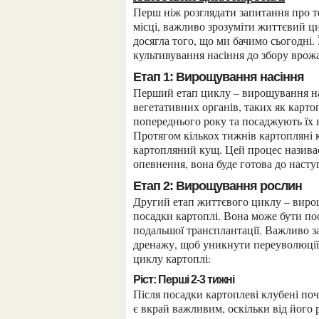
Перш ніж розглядати запитання про те, скільки років можна садити картоплю на одному
місці, важливо зрозуміти життєвий ц
досягла того, що ми бачимо сьогодні. 
культивування насіння до збору врож
Етап 1: Вирощування насіння
Перший етап циклу – вирощування насіння. Насіння картоплі розмножуються за допомогою
вегетативних органів, таких як карто
попереднього року та посаджують їх н
Протягом кількох тижнів картопляні 
картопляний кущ. Цей процес називає
опевнення, вона буде готова до насту
Етап 2: Вирощування рослин
Другий етап життєвого циклу – вирощування рослин. Розмноження рослини починається з
посадки картоплі. Вона може бути по
подальшої трансплантації. Важливо з
дренажу, щоб уникнути переуволюції 
циклу картоплі:
Ріст: Перші 2-3 тижні
Після посадки картоплеві клубені починають рости. Цей етап росту триває від 2 до 3 тижнів і
є вкрай важливим, оскільки від його 