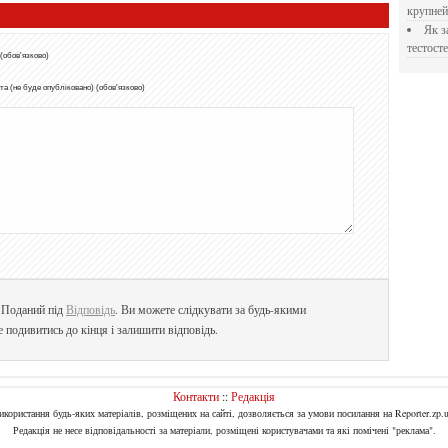
крупне
Як застосовувати Прегніл для відновлення
тестосте
 (обов'язково)
а (не буде опубліковано) (обов'язково)
. Поданий під
Відповідь
. Ви можете слідкувати за будь-якими
е подивитись до кінця і залишити відповідь.
Контакти
::
Редакція
Використання будь-яких матеріалів, розміщених на сайті, дозволяється за умови посилання на Reporter.zp.u
Редакція не несе відповідальності за матеріали, розміщені користувачами та які помічені "реклама".