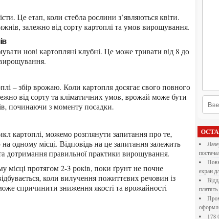
ижнів, залежно від сорту картоплі та умов вирощування.
ів
 вирощування.
Залежно від сорту та кліматичних умов, врожай може бути
ів, починаючи з моменту посадки.
ОСТ
на одному місці. Відповідь на це запитання залежить
Лазерна різка металу: як обрати технологію,
 та дотримання правильної практики вирощування.
постача
Повнокольорові LED екрани для бізнесу: як обрати
екран д
відбувається, коли вилучення пожиттєвих речовин із
Віддалена робота для дівчат: які формати справді
може спричинити зниження якості та врожайності
платять
Промокоди E-Groshi та їх застосування під час
оформл
178 000 долларов на обучение в UC Berkeley Haas.