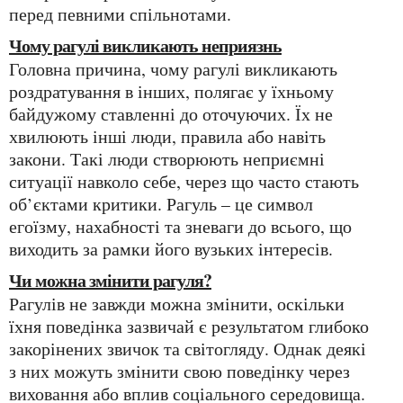
перед певними спільнотами.
Чому рагулі викликають неприязнь
Головна причина, чому рагулі викликають
роздратування в інших, полягає у їхньому
байдужому ставленні до оточуючих. Їх не
хвилюють інші люди, правила або навіть
закони. Такі люди створюють неприємні
ситуації навколо себе, через що часто стають
об’єктами критики. Рагуль – це символ
егоїзму, нахабності та зневаги до всього, що
виходить за рамки його вузьких інтересів.
Чи можна змінити рагуля?
Рагулів не завжди можна змінити, оскільки
їхня поведінка зазвичай є результатом глибоко
закорінених звичок та світогляду. Однак деякі
з них можуть змінити свою поведінку через
виховання або вплив соціального середовища.