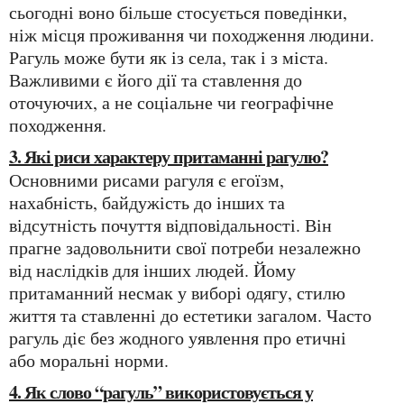
сьогодні воно більше стосується поведінки,
ніж місця проживання чи походження людини.
Рагуль може бути як із села, так і з міста.
Важливими є його дії та ставлення до
оточуючих, а не соціальне чи географічне
походження.
3. Які риси характеру притаманні рагулю?
Основними рисами рагуля є егоїзм,
нахабність, байдужість до інших та
відсутність почуття відповідальності. Він
прагне задовольнити свої потреби незалежно
від наслідків для інших людей. Йому
притаманний несмак у виборі одягу, стилю
життя та ставленні до естетики загалом. Часто
рагуль діє без жодного уявлення про етичні
або моральні норми.
4. Як слово “рагуль” використовується у