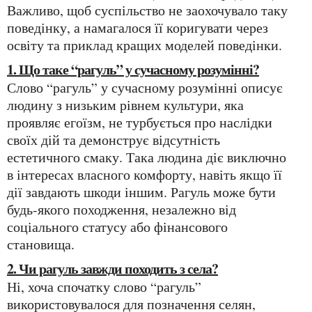
Важливо, щоб суспільство не заохочувало таку
поведінку, а намагалося її коригувати через
освіту та приклад кращих моделей поведінки.
1. Що таке “рагуль” у сучасному розумінні?
Слово “рагуль” у сучасному розумінні описує
людину з низьким рівнем культури, яка
проявляє егоїзм, не турбується про наслідки
своїх дій та демонструє відсутність
естетичного смаку. Така людина діє виключно
в інтересах власного комфорту, навіть якщо її
дії завдають шкоди іншим. Рагуль може бути
будь-якого походження, незалежно від
соціального статусу або фінансового
становища.
2. Чи рагуль завжди походить з села?
Ні, хоча спочатку слово “рагуль”
використовувалося для позначення селян,