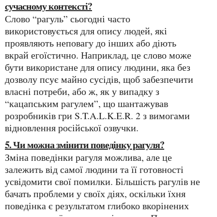
сучасному контексті?
Слово “рагуль” сьогодні часто
використовується для опису людей, які
проявляють неповагу до інших або діють
вкрай егоїстично. Наприклад, це слово може
бути використане для опису людини, яка без
дозволу псує майно сусідів, щоб забезпечити
власні потреби, або ж, як у випадку з
“кацапським рагулем”, що шантажував
розробників гри S.T.A.L.K.E.R. 2 з вимогами
відновлення російської озвучки.
5. Чи можна змінити поведінку рагуля?
Зміна поведінки рагуля можлива, але це
залежить від самої людини та її готовності
усвідомити свої помилки. Більшість рагулів не
бачать проблеми у своїх діях, оскільки їхня
поведінка є результатом глибоко вкорінених