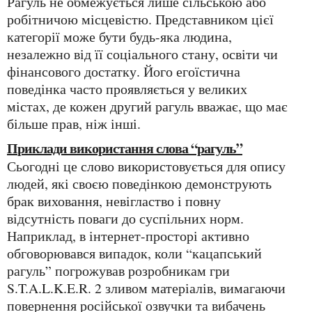
Рагуль не обмежується лише сільською або
робітничою місцевістю. Представником цієї
категорії може бути будь-яка людина,
незалежно від її соціального стану, освіти чи
фінансового достатку. Його егоїстична
поведінка часто проявляється у великих
містах, де кожен другий рагуль вважає, що має
більше прав, ніж інші.
Приклади використання слова “рагуль”
Сьогодні це слово використовується для опису
людей, які своєю поведінкою демонструють
брак виховання, невігластво і повну
відсутність поваги до суспільних норм.
Наприклад, в інтернет-просторі активно
обговорювався випадок, коли “кацапський
рагуль” погрожував розробникам гри
S.T.A.L.K.E.R. 2 зливом матеріалів, вимагаючи
повернення російської озвучки та вибачень