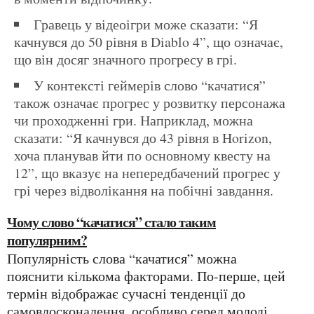
Гравець у відеоігри може сказати: “Я
качнувся до 50 рівня в Diablo 4”, що означає,
що він досяг значного прогресу в грі.
У контексті геймерів слово “качатися”
також означає прогрес у розвитку персонажа
чи проходженні гри. Наприклад, можна
сказати: “Я качнувся до 43 рівня в Horizon,
хоча планував йти по основному квесту на
12”, що вказує на непередбачений прогрес у
грі через відволікання на побічні завдання.
Чому слово “качатися” стало таким
популярним?
Популярність слова “качатися” можна
пояснити кількома факторами. По-перше, цей
термін відображає сучасні тенденції до
самовдосконалення, особливо серед молоді,