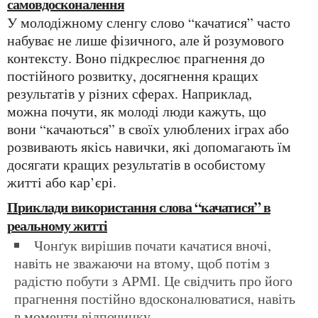
самовдосконалення
У молодіжному сленгу слово “качатися” часто
набуває не лише фізичного, але й розумового
контексту. Воно підкреслює прагнення до
постійного розвитку, досягнення кращих
результатів у різних сферах. Наприклад,
можна почути, як молоді люди кажуть, що
вони “качаються” в своїх улюблених іграх або
розвивають якісь навички, які допомагають їм
досягати кращих результатів в особистому
житті або кар’єрі.
Приклади використання слова “качатися” в
реальному житті
Чонґук вирішив почати качатися вночі,
навіть не зважаючи на втому, щоб потім з
радістю побути з АРМІ. Це свідчить про його
прагнення постійно вдосконалюватися, навіть
в моменти відпочинку.