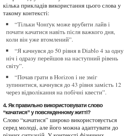
кілька прикладів використання цього слова у
такому контексті:
“Тільки Чонґук може врубити лайв і
почати качатися навіть після важкого дня,
коли він уже втомлений”.
“Я качнувся до 50 рівня в Diablo 4 за одну
ніч і одразу перейшов на наступний рівень
світу”.
“Почав грати в Horizon і не зміг
зупинитися, качнувся до 43 рівня замість 12
через відволікання на побічні квести”.
4. Як правильно використовувати слово
“качатися” у повсякденному житті?
Слово “качатися” широко використовується
серед молоді, але його можна адаптувати до
різних ситуацій. У контексті фізичних