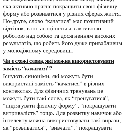
яка активно прагне покращити свою фізичну
форму або розвиватися у різних сферах життя.
По-друге, слово “качатися” має позитивний
відтінок, воно асоціюється з активною
роботою над собою та досягненням високих
результатів, що робить його дуже привабливим
у молодіжному середовищі.
Чи є схожі слова, які можна використовувати
замість “качатися”?
Існують синоніми, які можуть бути
використані замість “качатися” в різних
контекстах. Для фізичних тренувань це
можуть бути такі слова, як “тренуватися”,
“підтягувати фізичну форму”, “покращувати
витривалість” тощо. Для розвитку навичок або
інтелекту можна використовувати такі вирази,
як “розвиватися”, “вивчати”, “покращувати