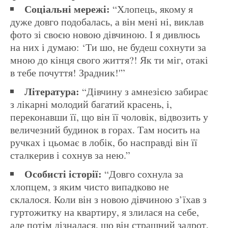
Соціальні мережі:
“Хлопець, якому я
дуже довго подобалась, а він мені ні, виклав
фото зі своєю новою дівчиною. І я дивлюсь
на них і думаю: ‘Ти шо, не будеш сохнути за
мною до кінця свого життя?! Як ти міг, отакі
в тебе почуття! Зрадник!'”
Література:
“Дівчину з амнезією забирає
з лікарні молодий багатий красень, і,
переконавши її, що він її чоловік, відвозить у
величезний будинок в горах. Там носить на
ручках і цьомає в лобік, бо насправді він її
сталкерив і сохнув за нею.”
Особисті історії:
“Довго сохнула за
хлопцем, з яким чисто випадково не
склалося. Коли він з новою дівчиною з’їхав з
гуртожитку на квартиру, я злилася на себе,
але потім дізналася, що він страшний задрот,