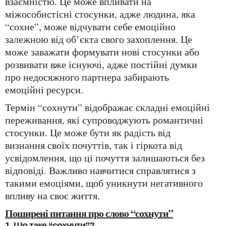
взаємністю. Це може впливати на
міжособистісні стосунки, адже людина, яка
“сохне”, може відчувати себе емоційно
залежною від об’єкта свого захоплення. Це
може заважати формувати нові стосунки або
розвивати вже існуючі, адже постійні думки
про недосяжного партнера забирають
емоційні ресурси.
Термін “сохнути” відображає складні емоційні
переживання, які супроводжують романтичні
стосунки. Це може бути як радість від
визнання своїх почуттів, так і гіркота від
усвідомлення, що ці почуття залишаються без
відповіді. Важливо навчитися справлятися з
такими емоціями, щоб уникнути негативного
впливу на своє життя.
Поширені питання про слово “сохнути”
1. Що таке “сохнути”?