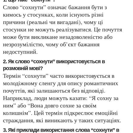
Слово “сохнути” означає бажання бути з
кимось у стосунках, коли існують різні
причини (реальні чи вигадані), чому ці
стосунки не можуть реалізуватися. Це почуття
може бути викликане незадоволеністю або
незрозумілістю, чому об’єкт бажання
недоступний.
2. Як слово “сохнути” використовується в
розмовній мові?
Термін “сохнути” часто використовується в
молодіжному сленгу для опису романтичних
почуттів, які залишаються без відповіді.
Наприклад, люди можуть казати: “Я сохну за
ним” або “Вона довго сохне за своїм
колишнім”. Цей термін підкреслює емоційні
страждання, які виникають у таких ситуаціях.
3. Які приклади використання слова “сохнути” в