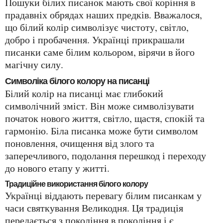
Пошуки білих писанок мають свої коріння в
прадавніх обрядах наших предків. Вважалося,
що білий колір символізує чистоту, світло,
добро і пробачення. Українці прикрашали
писанки саме білим кольором, вірячи в його
магічну силу.
Символіка білого колору на писанці
Білий колір на писанці має глибокий
символічний зміст. Він може символізувати
початок нового життя, світло, щастя, спокій та
гармонію. Біла писанка може бути символом
поновлення, очищення від злого та
заперечливого, подолання перешкод і переходу
до нового етапу у житті.
Традиційне використання білого колору
Українці віддають перевагу білим писанкам у
часи святкування Великодня. Ця традиція
передається з покоління в покоління і є