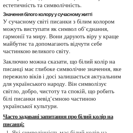
естетичність та символічність.
Значення білого колору у сучасному житті
У сучасному світі писанки з білим колором
можуть виступати як символ об’єднання,
гармонії та миру. Вони дарують віру у краще
майбутнє та допомагають відчути себе
частинкою великого світу.
Заключно можна сказати, що білий колір на
писанці має глибоке символічне значення, яке
пережило віків і досі залишається актуальним
для українського народу. Він символізує
світло, добро, чистоту та спокій, що робить
білі писанки невід’ємною частиною
української культури.
Часто задавані запитання про білий колір на
писанці:
Які символічність має білий колір на