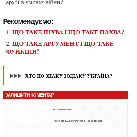
армії в умовах війни?
Рекомендуємо:
ЩО ТАКЕ ПІХВА І ЩО ТАКЕ ПАХВА?
ЩО ТАКЕ АРГУМЕНТ І ЩО ТАКЕ
ФУНКЦІЯ?
▶️▶️▶️
ХТО ПО ЗНАКУ ЗОДІАКУ УКРАЇНА?
ЗАЛИШИТИ КОМЕНТАР
Ім'я (обов'язково)
Пошта (не буде опубліковано) (обов'язково)