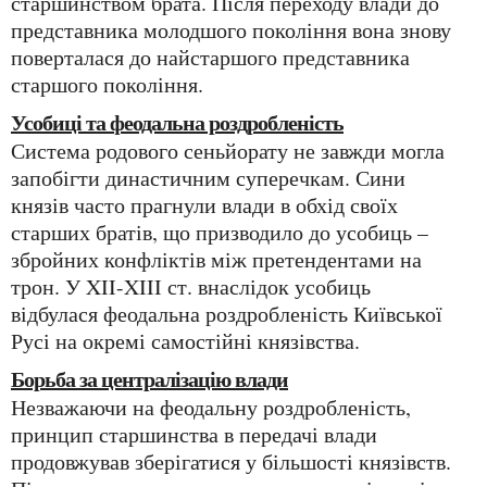
старшинством брата. Після переходу влади до
представника молодшого покоління вона знову
поверталася до найстаршого представника
старшого покоління.
Усобиці та феодальна роздробленість
Система родового сеньйорату не завжди могла
запобігти династичним суперечкам. Сини
князів часто прагнули влади в обхід своїх
старших братів, що призводило до усобиць –
збройних конфліктів між претендентами на
трон. У XII-XIII ст. внаслідок усобиць
відбулася феодальна роздробленість Київської
Русі на окремі самостійні князівства.
Борьба за централізацію влади
Незважаючи на феодальну роздробленість,
принцип старшинства в передачі влади
продовжував зберігатися у більшості князівств.