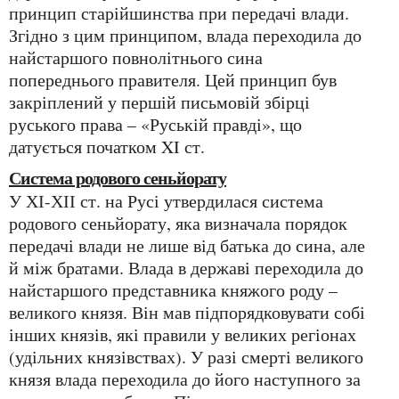
принцип старійшинства при передачі влади.
Згідно з цим принципом, влада переходила до
найстаршого повнолітнього сина
попереднього правителя. Цей принцип був
закріплений у першій письмовій збірці
руського права – «Руській правді», що
датується початком XI ст.
Система родового сеньйорату
У ХІ-ХІІ ст. на Русі утвердилася система
родового сеньйорату, яка визначала порядок
передачі влади не лише від батька до сина, але
й між братами. Влада в державі переходила до
найстаршого представника княжого роду –
великого князя. Він мав підпорядковувати собі
інших князів, які правили у великих регіонах
(удільних князівствах). У разі смерті великого
князя влада переходила до його наступного за