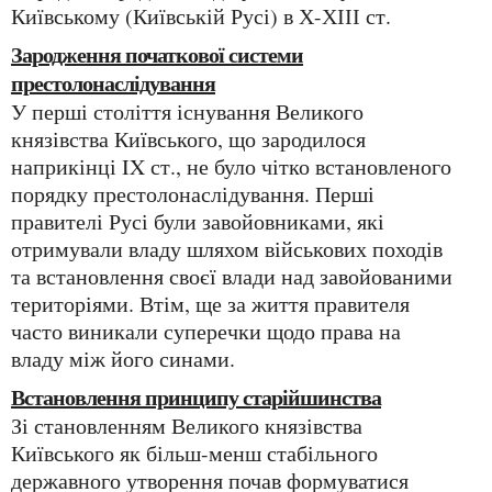
Київському (Київській Русі) в Х-ХІІІ ст.
Зародження початкової системи
престолонаслідування
У перші століття існування Великого
князівства Київського, що зародилося
наприкінці IX ст., не було чітко встановленого
порядку престолонаслідування. Перші
правителі Русі були завойовниками, які
отримували владу шляхом військових походів
та встановлення своєї влади над завойованими
територіями. Втім, ще за життя правителя
часто виникали суперечки щодо права на
владу між його синами.
Встановлення принципу старійшинства
Зі становленням Великого князівства
Київського як більш-менш стабільного
державного утворення почав формуватися