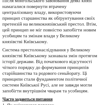
Після монгольського завоювання деякі князі
намагалися повернути втрачену
централізовану владу, використовуючи
принцип старшинства як обґрунтування своїх
претензій на великокнязівський престол. Втім,
цей принцип не міг повністю запобігти новим
усобицям та змінам влади у Великому
князівстві Київському.
Система престолонаслідування у Великому
князівстві Київському зазнавала змін протягом
історії держави. Від початкового відсутності
чіткого порядку до формування принципів
старійшинства та родового сеньйорату. Ці
принципи стали фундаментом політичної
системи Київської Русі, але не завжди могли
запобігти внутрішнім чварам та усобицям.
Часто задаються питання
1. Як змінювався порядок