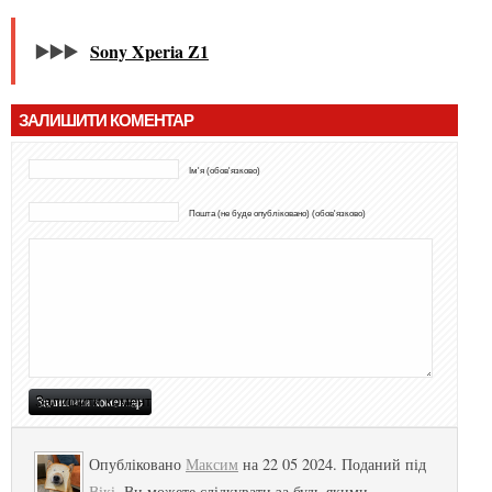
▶️▶️▶️
Sony Xperia Z1
ЗАЛИШИТИ КОМЕНТАР
Ім'я (обов'язково)
Пошта (не буде опубліковано) (обов'язково)
Опубліковано
Максим
на 22 05 2024. Поданий під
Вікі
. Ви можете слідкувати за будь-якими