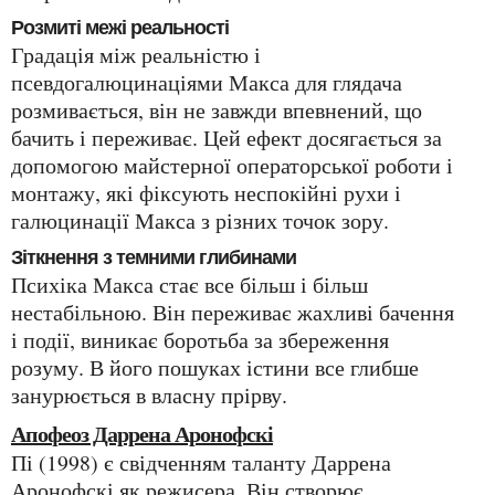
Розмиті межі реальності
Градація між реальністю і
псевдогалюцинаціями Макса для глядача
розмивається, він не завжди впевнений, що
бачить і переживає. Цей ефект досягається за
допомогою майстерної операторської роботи і
монтажу, які фіксують неспокійні рухи і
галюцинації Макса з різних точок зору.
Зіткнення з темними глибинами
Психіка Макса стає все більш і більш
нестабільною. Він переживає жахливі бачення
і події, виникає боротьба за збереження
розуму. В його пошуках істини все глибше
занурюється в власну прірву.
Апофеоз Даррена Аронофскі
Пі (1998) є свідченням таланту Даррена
Аронофскі як режисера. Він створює