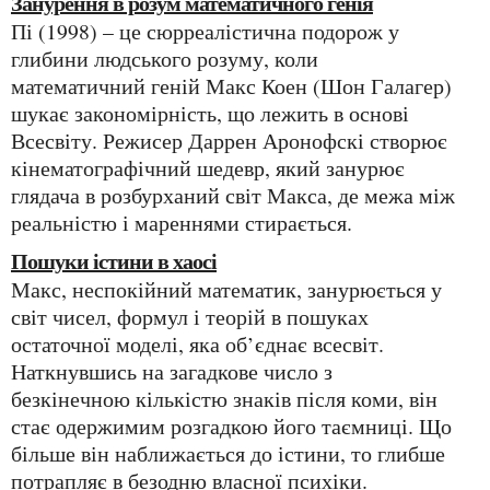
Занурення в розум математичного генія
Пі (1998) – це сюрреалістична подорож у
глибини людського розуму, коли
математичний геній Макс Коен (Шон Галагер)
шукає закономірність, що лежить в основі
Всесвіту. Режисер Даррен Аронофскі створює
кінематографічний шедевр, який занурює
глядача в розбурханий світ Макса, де межа між
реальністю і мареннями стирається.
Пошуки істини в хаосі
Макс, неспокійний математик, занурюється у
світ чисел, формул і теорій в пошуках
остаточної моделі, яка об’єднає всесвіт.
Наткнувшись на загадкове число з
безкінечною кількістю знаків після коми, він
стає одержимим розгадкою його таємниці. Що
більше він наближається до істини, то глибше
потрапляє в безодню власної психіки.