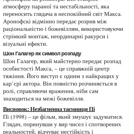
атмосферу параної та нестабільності, яка
переносить глядача в неспокійний світ Макса.
Аронофскі відмінно передає розрив між
раціональністю і божевіллям, використовуючи
стрімкий монтаж, неординарні ракурси і
візуальні ефекти.
Шон Галагер як символ розпаду
Шон Галагер, який майстерно передає розпад
особистості Макса, – це справжній центр
тяжіння. Його виступ є одним з найкращих у
кар’єрі актора. Він повністю розчиняється в
ролі, справляючи враження, ніби сам
знаходиться на межі божевілля.
Висновок: Незбагненна таємниця Пі
Пі (1998) – це фільм, який змушує задуматися.
Глядач, поринувши у вир чисел і спотворених
реальностей, відчуває нестійкість і