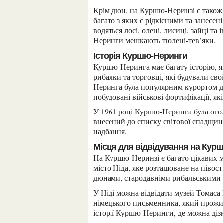
Крім дюн, на Куршю-Неринзі є також ліси, болота та луки. Тут росте більше 900 видів рослин,
багато з яких є рідкісними та занесе
водяться лосі, олені, лисиці, зайці т
Неринги мешкають тюлені-тев’яки.
Історія Куршю-Неринги
Куршю-Неринга має багату історію, яка налічує більше тисячі років. У середньовіччі тут жили
рибалки та торговці, які будували св
Неринга була популярним курортом для
побудовані військові фортифікації, які
У 1961 році Куршю-Неринга була оголошена національним парком. У 2000 році парк був
внесений до списку світової спадщи
надбання.
Місця для відвідування на Кур
На Куршю-Неринзі є багато цікавих місць для відвідування. Одним з найпопулярніших є
місто Ніда, яке розташоване на піво
дюнами, стародавніми рибальськими 
У Ніді можна відвідати музей Томаса Манна, який присвячений життю та творчості
німецького письменника, який прожива
історії Куршю-Неринги, де можна дізн