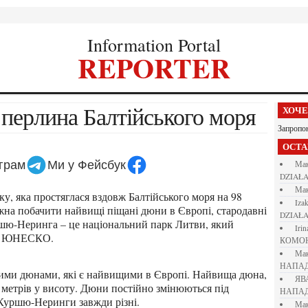
Information Portal
REPORTER
 перлина Балтійського моря
ХОЧ
Запропо
ОСТ
еграм
Ми у Фейсбук
М
DZIAŁA
М
iza
ожна побачити найвищі піщані дюни в Європі, стародавні
DZIAŁA
ршю-Неринга – це національний парк Литви, який
iri
ни ЮНЕСКО.
КОМО
М
НАПАД
Я
 метрів у висоту. Дюни постійно змінюються під
НАПАД
 Куршю-Неринги завжди різні.
М