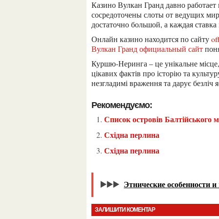
Казино Вулкан Гранд давно работает в России и предлагает качественный досуг. Тут
сосредоточены слоты от ведущих мир
достаточно большой, а каждая ставка
Онлайн казино находится по сайту
of
Вулкан Гранд официальный сайт
пон
Куршю-Неринга – це унікальне місце, де можна побачити диву природу та дізнатися багато
цікавих фактів про історію та культ
незгладимі враження та дарує безліч 
Рекомендуємо:
Список островів Балтійського 
Східна перлина
Східна перлина
▶️▶️▶️
Этнические особенности и
ЗАЛИШИТИ КОМЕНТАР