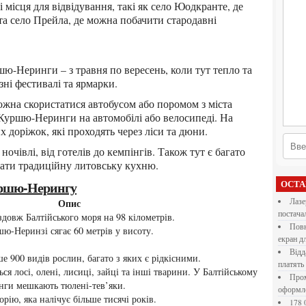
 та село Прейла, де можна побачити стародавні
зні фестивалі та ярмарки.
Куршю-Неринги на автомобілі або велосипеді. На
доріжок, які проходять через ліси та дюни.
вати традиційну литовську кухню.
Куршю-Нерингу
ОСТ
Опис
Лазерна різка металу: як обрати технологію,
постача
здовж Балтійського моря на 98 кілометрів.
Повнокольорові LED екрани для бізнесу: як обрати
ю-Неринзі сягає 60 метрів у висоту.
екран д
Віддалена робота для дівчат: які формати справді
е 900 видів рослин, багато з яких є рідкісними.
платять
Промокоди E-Groshi та їх застосування під час
нги мешкають тюлені-тев’яки.
оформл
орію, яка налічує більше тисячі років.
178 000 долларов на обучение в UC Berkeley Haas.