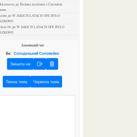
ejkkemeron
до
Велика політика з Євгенієм
овим
аксим
до
W JAKICH LATACH OFE BYŁO
AZKOWE
rolcia-06
до
W JAKICH LATACH OFE BYŁO
AZKOWE
Анонімний чат
Ви:
Солоденький Соловейко
Змінити нік
Темна тема
Червона тема