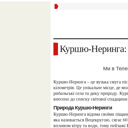
Куршю-Неринга:
Ми в Тел
Куршю-Неринга – це вузька смуга піску, яка простяглася вздовж Балтійського моря на 98
кілометрів. Це унікальне місце, де м
рибальські села та дику природу. Ку
внесено до списку світової спадщи
Природа Куршю-Неринги
Куршю-Неринга відома своїми піщаними дюнами, які є найвищими в Європі. Найвища дюна,
яка називається Вецекругою, сягає 60
впливом вітру та води, тому пейзажі