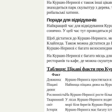
На Куршю-Неринзі є також інші цікаві місця для відвідування, такі як село Юодкранте, де
знаходиться парк скульптур з дерева,
рибальські хатини.
Поради для відвідувачів
Найкращий час для відвідування Куршю-Неринги – з травня по вересень, коли тут тепло та
сонячно. У цей час тут проводяться рі
Щоб дістатися до Куршю-Неринги, можна скористатися автобусом або поромом з міста
Клайпеда. Також можна дістатися до 
Куршю-Неринзі є багато велосипедних 
На Куршю-Неринзі є багато місць для ночівлі, від готелів до кемпінгів. Також тут є багато
ресторанів та кафе, де можна скушту
Таблиця: Цікаві факти про 
Факт
Довжина
Куршю-Неринга простяглася в
Піщані
Найвища піщана дюна на Курш
дюни
Рослинність
На Куршю-Неринзі росте більш
Тваринний
У лісах Куршю-Неринги водяться лосі, олені, лисиці, зайці та інші тварини. У Балтійському
світ
морі біля берегів Куршю-Нери
Історія
Куршю-Неринга має багату іст