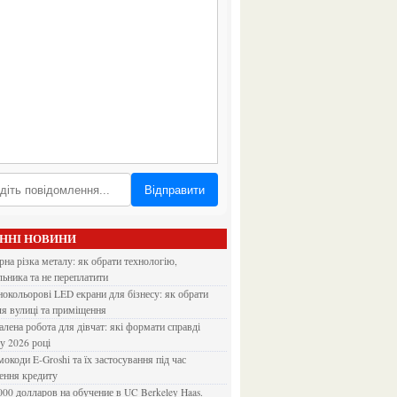
Відправити
АННІ НОВИНИ
льника та не переплатити
ля вулиці та приміщення
 у 2026 році
ення кредиту