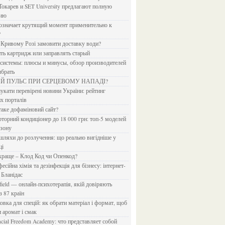
Токарев и SET University предлагают полную
дию
?
в Кривому Розі замовити доставку води?
ить картридж или заправлять старый
ыбрать
ИЙ ПУЛЬС ПРИ СЕРЦЕВОМУ НАПАДІ?
х порталів
 таке дофаміновий сайт?
езону
ці
 краще – Клод Код чи Опенкод?
 Бланідас
з 87 країн
и аромат і смак