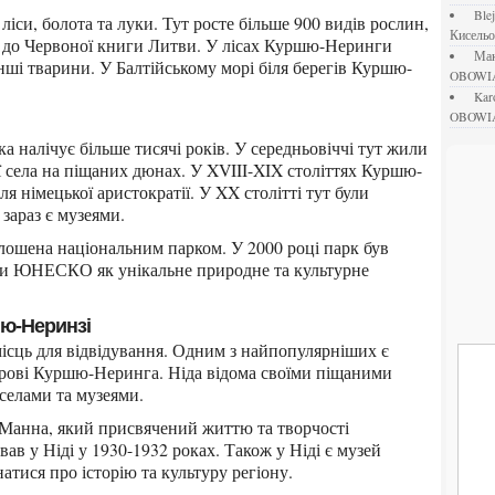
bl
Кисель
ні до Червоної книги Литви. У лісах Куршю-Неринги
М
а інші тварини. У Балтійському морі біля берегів Куршю-
OBOWI
ka
OBOWI
ої села на піщаних дюнах. У XVIII-XIX століттях Куршю-
 німецької аристократії. У XX столітті тут були
 зараз є музеями.
ни ЮНЕСКО як унікальне природне та культурне
шю-Неринзі
строві Куршю-Неринга. Ніда відома своїми піщаними
селами та музеями.
в у Ніді у 1930-1932 роках. Також у Ніді є музей
атися про історію та культуру регіону.