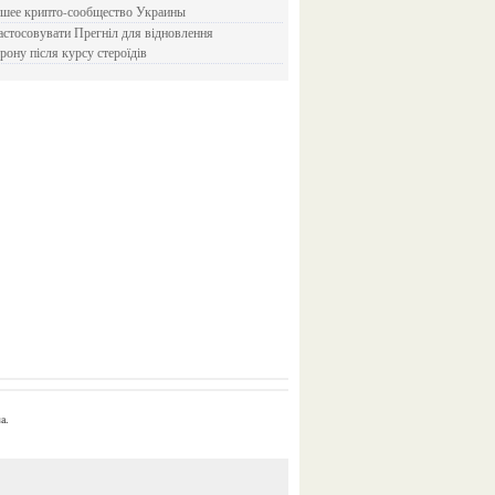
йшее крипто-сообщество Украины
рону після курсу стероїдів
a.