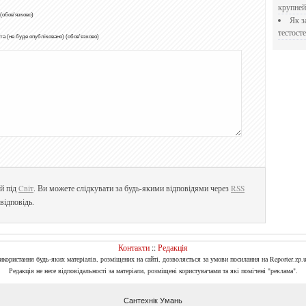
крупне
 (обов'язково)
Як застосовувати Прегніл для відновлення
тестосте
а (не буде опубліковано) (обов'язково)
й під
Cвіт
. Ви можете слідкувати за будь-якими відповідями через
RSS
відповідь.
Контакти
::
Редакція
Використання будь-яких матеріалів, розміщених на сайті, дозволяється за умови посилання на Reporter.zp.u
Редакція не несе відповідальності за матеріали, розміщені користувачами та які помічені "реклама".
Сантехнік Умань