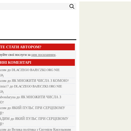
ЕТЕ СТАТИ АВТОРОМ?
нуйте свої послуги за
цим посиланням
.
АННІ КОМЕНТАРІ
аксим
до
DLACZEGO BAJECZKI.ORG NIE
JĄ
аксим
до
ЯК МНОЖИТИ ЧИСЛА З КОМОЮ?
kinia17
до
DLACZEGO BAJECZKI.ORG NIE
JĄ
nabondaryna
до
ЯК МНОЖИТИ ЧИСЛА З
Ю?
аксим
до
ЯКИЙ ПУЛЬС ПРИ СЕРЦЕВОМУ
І?
ВАДИМ
до
ЯКИЙ ПУЛЬС ПРИ СЕРЦЕВОМУ
І?
аксим
до
Велика політика з Євгенієм Кисельовим