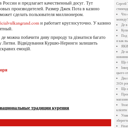
Сергей 
овых производителей. Размер Джек Пота в казино
стипен
 может сделать пользователя миллионером.
Что означает крутящий момент применительно к
мопеду
ficialvulkangrand.com
и работает круглосуточно. У казино
Де 
ятный.
Куп
Под системы: плюсы и минусы, обзор производителей
и как в
уру Литви. Відвідування Куршю-Неринги залишить
ЯК
яскравих емоцій.
Де шукати перевірені новини України: рейтинг
новинни
Що
Інверторний кондиціонер до 18 000 грн: топ-5 моделей
моря
цього с
Два шляхи до розлучення: що реально вигідніше у
2026 ро
Що
Професійна хімія та дезінфекція для бізнесу: інтернет-
магазин
Treatfield — онлайн-психотерапія, якій довіряють
 национальные традиции курения
клієнти 
Упаковка для спецій: як обрати матеріал і формат, щоб
зберегт
Financial Freedom Academy: что представляет собой