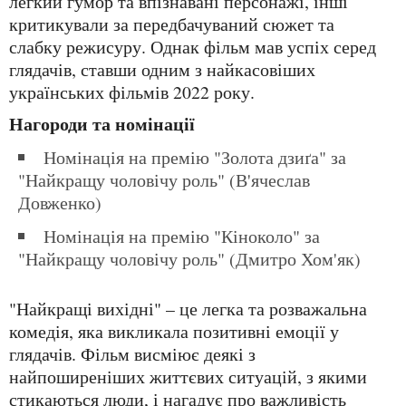
легкий гумор та впізнавані персонажі, інші
критикували за передбачуваний сюжет та
слабку режисуру. Однак фільм мав успіх серед
глядачів, ставши одним з найкасовіших
українських фільмів 2022 року.
Нагороди та номінації
Номінація на премію "Золота дзиґа" за
"Найкращу чоловічу роль" (В'ячеслав
Довженко)
Номінація на премію "Кіноколо" за
"Найкращу чоловічу роль" (Дмитро Хом'як)
"Найкращі вихідні" – це легка та розважальна
комедія, яка викликала позитивні емоції у
глядачів. Фільм висміює деякі з
найпоширеніших життєвих ситуацій, з якими
стикаються люди, і нагадує про важливість