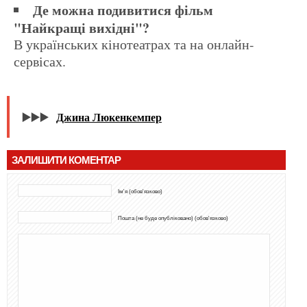
Де можна подивитися фільм
"Найкращі вихідні"?
В українських кінотеатрах та на онлайн-
сервісах.
▶️▶️▶️
Джина Люкенкемпер
ЗАЛИШИТИ КОМЕНТАР
Ім'я (обов'язково)
Пошта (не буде опубліковано) (обов'язково)