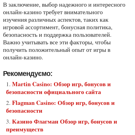
В заключение, выбор надежного и интересного
онлайн-казино требует внимательного
изучения различных аспектов, таких как
игровой ассортимент, бонусная политика,
безопасность и поддержка пользователей.
Важно учитывать все эти факторы, чтобы
получить положительный опыт от игры в
онлайн-казино.
Рекомендуємо:
Martin Casino: Обзор игр, бонусов и
безопасности официального сайта
Flagman Casino: Обзор игр, бонусов и
безопасности
Казино Флагман Обзор игр, бонусов и
преимуществ