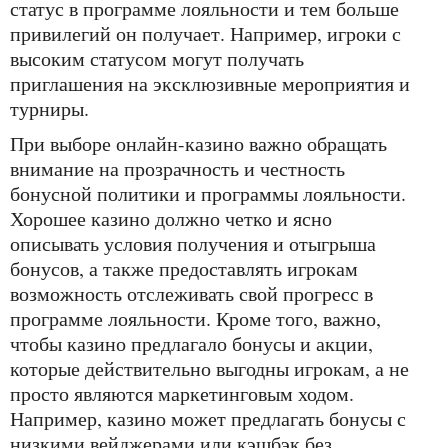
статус в программе лояльности и тем больше
привилегий он получает. Например, игроки с
высоким статусом могут получать
приглашения на эксклюзивные мероприятия и
турниры.
При выборе онлайн-казино важно обращать
внимание на прозрачность и честность
бонусной политики и программы лояльности.
Хорошее казино должно четко и ясно
описывать условия получения и отыгрыша
бонусов, а также предоставлять игрокам
возможность отслеживать свой прогресс в
программе лояльности. Кроме того, важно,
чтобы казино предлагало бонусы и акции,
которые действительно выгодны игрокам, а не
просто являются маркетинговым ходом.
Например, казино может предлагать бонусы с
низкими вейджерами или кэшбэк без