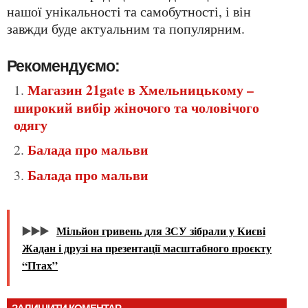
нашої унікальності та самобутності, і він
завжди буде актуальним та популярним.
Рекомендуємо:
Магазин 21gate в Хмельницькому –
широкий вибір жіночого та чоловічого
одягу
Балада про мальви
Балада про мальви
▶️▶️▶️
Мільйон гривень для ЗСУ зібрали у Києві
Жадан і друзі на презентації масштабного проєкту
“Птах”