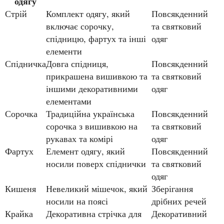
одягу
Стрій
Комплект одягу, який
Повсякденний
включає сорочку,
та святковий
спідницю, фартух та інші
одяг
елементи
Спідничка
Довга спідниця,
Повсякденний
прикрашена вишивкою та
та святковий
іншими декоративними
одяг
елементами
Сорочка
Традиційна українська
Повсякденний
сорочка з вишивкою на
та святковий
рукавах та комірі
одяг
Фартух
Елемент одягу, який
Повсякденний
носили поверх спіднички
та святковий
одяг
Кишеня
Невеликий мішечок, який
Зберігання
носили на поясі
дрібних речей
Крайка
Декоративна стрічка для
Декоративний