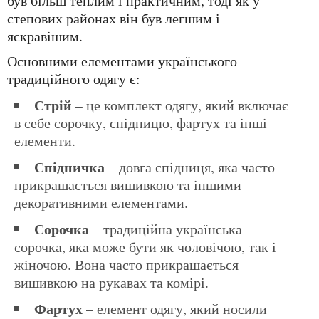
був більш теплим і практичним, тоді як у
степових районах він був легшим і
яскравішим.
Основними елементами українського
традиційного одягу є:
Стрій
– це комплект одягу, який включає
в себе сорочку, спідницю, фартух та інші
елементи.
Спідничка
– довга спідниця, яка часто
прикрашається вишивкою та іншими
декоративними елементами.
Сорочка
– традиційна українська
сорочка, яка може бути як чоловічою, так і
жіночою. Вона часто прикрашається
вишивкою на рукавах та комірі.
Фартух
– елемент одягу, який носили