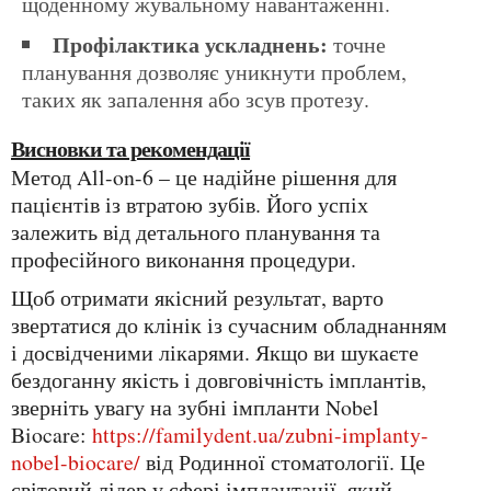
щоденному жувальному навантаженні.
Профілактика ускладнень:
точне
планування дозволяє уникнути проблем,
таких як запалення або зсув протезу.
Висновки та рекомендації
Метод All-on-6 – це надійне рішення для
пацієнтів із втратою зубів. Його успіх
залежить від детального планування та
професійного виконання процедури.
Щоб отримати якісний результат, варто
звертатися до клінік із сучасним обладнанням
і досвідченими лікарями. Якщо ви шукаєте
бездоганну якість і довговічність імплантів,
зверніть увагу на зубні імпланти Nobel
Biocare:
https://familydent.ua/zubni-implanty-
nobel-biocare/
від Родинної стоматології. Це
світовий лідер у сфері імплантації, який