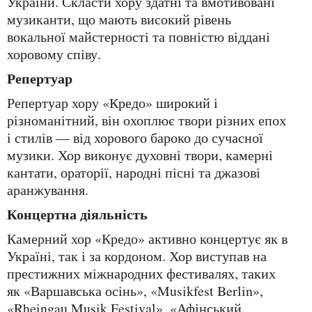
України. Скласти хору здатні та вмотивовані
музиканти, що мають високий рівень
вокальної майстерності та повністю віддані
хоровому співу.
Репертуар
Репертуар хору «Кредо» широкий і
різноманітний, він охоплює твори різних епох
і стилів — від хорового бароко до сучасної
музики. Хор виконує духовні твори, камерні
кантати, ораторії, народні пісні та джазові
аранжування.
Концертна діяльність
Камерний хор «Кредо» активно концертує як в
Україні, так і за кордоном. Хор виступав на
престижних міжнародних фестивалях, таких
як «Варшавська осінь», «Musikfest Berlin»,
«Rheingau Musik Festival», «Афінський