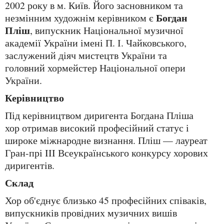
2002 року в м. Київ. Його засновником та
Богдан
незмінним художнім керівником є
Пліш
, випускник Національної музичної
академії України імені П. І. Чайковського,
заслужений діяч мистецтв України та
головний хормейстер Національної опери
України.
Керівництво
Під керівництвом диригента Богдана Пліша
хор отримав високий професійний статус і
широке міжнародне визнання. Пліш — лауреат
Гран-прі III Всеукраїнського конкурсу хорових
диригентів.
Склад
Хор об'єднує близько 45 професійних співаків,
випускників провідних музичних вишів