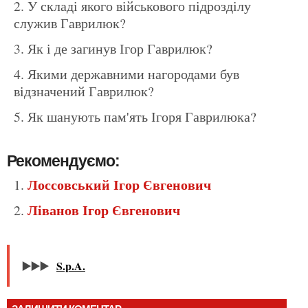
У складі якого військового підрозділу
служив Гаврилюк?
Як і де загинув Ігор Гаврилюк?
Якими державними нагородами був
відзначений Гаврилюк?
Як шанують пам'ять Ігоря Гаврилюка?
Рекомендуємо:
Лоссовський Ігор Євгенович
Ліванов Ігор Євгенович
▶️▶️▶️
S.p.A.