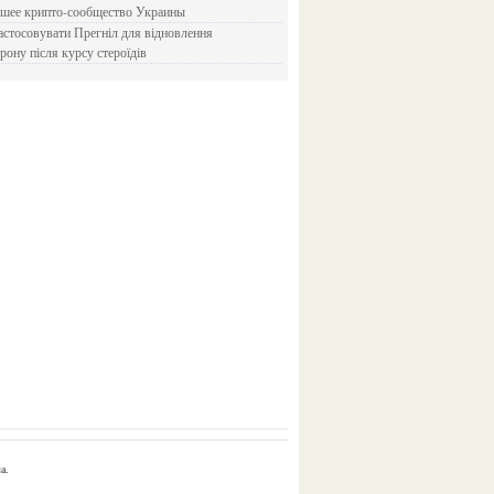
йшее крипто-сообщество Украины
рону після курсу стероїдів
a.