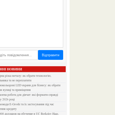
Відправити
АННІ НОВИНИ
льника та не переплатити
ля вулиці та приміщення
 у 2026 році
ення кредиту