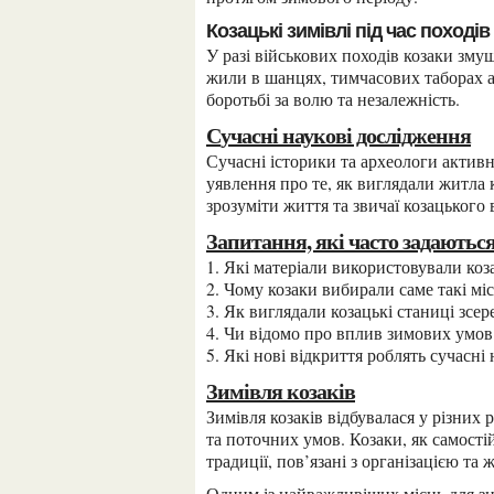
Козацькі зимівлі під час походів
У разі військових походів козаки змушені були шукати інші місця для зимівлі. Вони можливо
жили в шанцях, тимчасових таборах аб
боротьбі за волю та незалежність.
Сучасні наукові дослідження
Сучасні історики та археологи активно вивчають козацькі зимівлі та намагаються відтворити
уявлення про те, як виглядали житла
зрозуміти життя та звичаї козацького 
Запитання, які часто задаютьс
1. Які матеріали використовували ко
2. Чому козаки вибирали саме такі міс
3. Як виглядали козацькі станиці зсе
4. Чи відомо про вплив зимових умов 
5. Які нові відкриття роблять сучасні
Зимівля козаків
Зимівля козаків відбувалася у різних районах України в залежності від історичного контексту
та поточних умов. Козаки, як самості
традиції, пов’язані з організацією та
Одним із найважливіших місць для зимівлі козаків були заплави та лісостепові райони, що