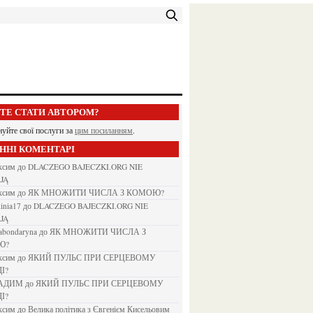
ЕТЕ СТАТИ АВТОРОМ?
нуйте свої послуги за
цим посиланням
.
АННІ КОМЕНТАРІ
аксим
до
DLACZEGO BAJECZKI.ORG NIE
JĄ
аксим
до
ЯК МНОЖИТИ ЧИСЛА З КОМОЮ?
kinia17
до
DLACZEGO BAJECZKI.ORG NIE
JĄ
nabondaryna
до
ЯК МНОЖИТИ ЧИСЛА З
Ю?
аксим
до
ЯКИЙ ПУЛЬС ПРИ СЕРЦЕВОМУ
І?
ВАДИМ
до
ЯКИЙ ПУЛЬС ПРИ СЕРЦЕВОМУ
І?
аксим
до
Велика політика з Євгенієм Кисельовим