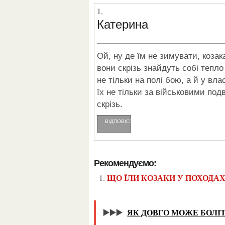
Катерина
Ой, ну де їм не зимувати, козакам? Мабуть, і в лісі, і в степу, і в селі, і в місті –
вони скрізь знайдуть собі тепл
не тільки на полі бою, а й у вл
їх не тільки за військовими под
скрізь.
ВІДПОВІCТИ
Рекомендуємо:
ЩО ЇЛИ КОЗАКИ У ПОХОДАХ
▶️▶️▶️
ЯК ДОВГО МОЖЕ БОЛІ