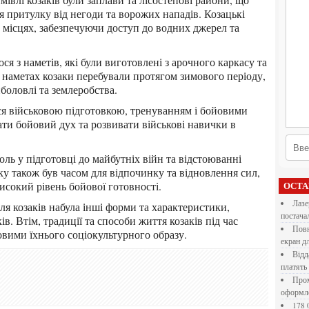
 притулку від негоди та ворожих нападів. Козацькі
 місцях, забезпечуючи доступ до водних джерел та
наметах козаки перебували протягом зимового періоду,
оловлі та землеробства.
ти бойовий дух та розвивати військові навички в
ку також був часом для відпочинку та відновлення сил,
исокий рівень бойової готовності.
ОСТ
Лазерна різка металу: як обрати технологію,
постача
. Втім, традиції та способи життя козаків під час
Повнокольорові LED екрани для бізнесу: як обрати
вими їхнього соціокультурного образу.
екран д
Віддалена робота для дівчат: які формати справді
платять
Промокоди E-Groshi та їх застосування під час
оформл
178 000 долларов на обучение в UC Berkeley Haas.