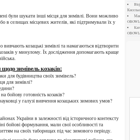
bl
Кисель
М
о в селищах місцевих жителів, які підтримували їх у
OBOWI
ka
OBOWI
 козаків у минулому. Їх дослідження допомагають краще
війська.
я щодо зимівель козаків:
заки для будівництва своїх зимівель?
ця для зимівлі?
редини?
на бойову готовність козаків?
 науковці у галузі вивчення козацьких зимових умов?
йні бойові формування, мали свої особливості та
 життям на своїх таборищах під час зимового періоду.