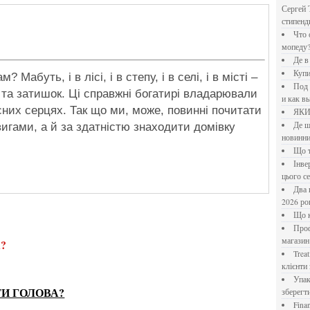
Сергей 
стипен
Что означает крутящий момент применительно к
мопеду
Де 
Куп
Под системы: плюсы и минусы, обзор производителей
о та затишок. Ці справжні богатирі владарювали
и как в
асних серцях. Так що ми, може, повинні почитати
ЯК
вигами, а й за здатністю знаходити домівку
Де шукати перевірені новини України: рейтинг
новинни
Що
Інверторний кондиціонер до 18 000 грн: топ-5 моделей
цього с
Два шляхи до розлучення: що реально вигідніше у
2026 ро
Що
Професійна хімія та дезінфекція для бізнесу: інтернет-
магазин
?
Treatfield — онлайн-психотерапія, якій довіряють
клієнти 
Упаковка для спецій: як обрати матеріал і формат, щоб
ТИ ГОЛОВА?
зберегт
Financial Freedom Academy: что представляет собой