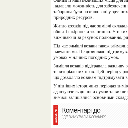
надавали можливість для забезпечення
таборища були розташовані у зручних
природних ресурсів.
Житло козаків під час зимівлі складалося з наметів, які були виготовлені з арочного каркасу та
обшиті шкірою чи тканиною. У таких 
виживаючи за рахунок полювання, риб
Під час зимівлі козаки також займалися військовою підготовкою, тренуванням і бойовими
навчаннями. Це дозволяло підтримува
умовах мінливих погодних умов.
Зимівля козаків відігравала важливу роль у підготовці до майбутніх війн та відстоюванні
територіальних прав. Цей період у ро
що дозволяло козакам підтримувати в
У пізніших історичних періодах зимівля козаків набула інші форми та характеристики,
адаптуючись до нових умов та викликів
зимівлі залишалися основними складо
Коментарі до
“ДЕ ЗИМУВАЛИ КОЗАКИ?”