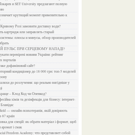
Токарев и SET University предлагают полную
дию
?
в Кривому Розі замовити доставку води?
ить картридж или заправлять старый
ыбрать
ИЙ ПУЛЬС ПРИ СЕРЦЕВОМУ НАПАДІ?
х порталів
 таке дофаміновий сайт?
езону
ці
 краще – Клод Код чи Опенкод?
 Бланідас
з 87 країн
и аромат і смак