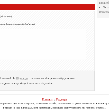
крупне
Як застосовувати Прегніл для відновлення
тестосте
 (обов'язково)
а (не буде опубліковано) (обов'язково)
. Поданий під
Відповідь
. Ви можете слідкувати за будь-якими
е подивитись до кінця і залишити відповідь.
Контакти
::
Редакція
Використання будь-яких матеріалів, розміщених на сайті, дозволяється за умови посилання на Reporter.zp.u
Редакція не несе відповідальності за матеріали, розміщені користувачами та які помічені "реклама".