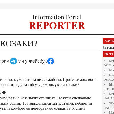
Information Portal
REPORTER
 КОЗАКИ?
ХОЧ
Запропо
ОСТ
еграм
Ми у Фейсбук
М
DZIAŁA
М
iza
DZIAŁA
рого холоду та снігу. Де ж зимували козаки?
iri
КОМО
аїни
М
НАПАД
цьких родин. Тут знаходилися хати, стайні, амбари та
Я
ечували комфортне перебування козаків та їх сімей
НАПАД
М