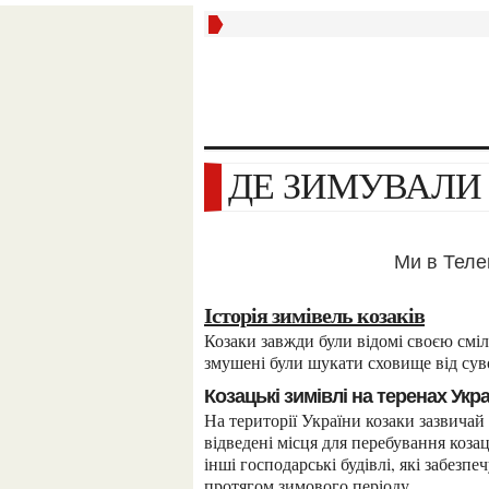
ДЕ ЗИМУВАЛИ
Ми в Тел
Історія зимівель козаків
Козаки завжди були відомі своєю сміливістю, мужністю та незалежністю. Проте, зимою вони
змушені були шукати сховище від суво
Козацькі зимівлі на теренах Укр
На території України козаки зазвичай зимували в козацьких станицях. Це були спеціально
відведені місця для перебування коза
інші господарські будівлі, які забезп
протягом зимового періоду.