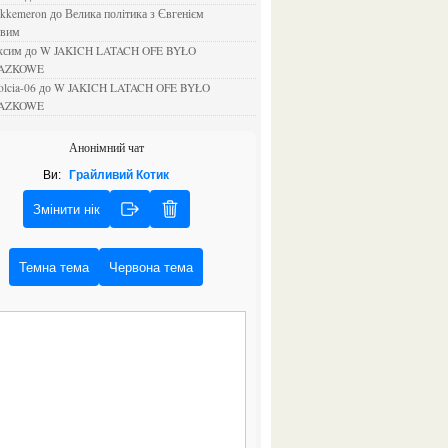
ejkkemeron
до
Велика політика з Євгенієм
овим
аксим
до
W JAKICH LATACH OFE BYŁO
AZKOWE
rolcia-06
до
W JAKICH LATACH OFE BYŁO
AZKOWE
Анонімний чат
Ви:
Грайливий Котик
Змінити нік
Темна тема
Червона тема