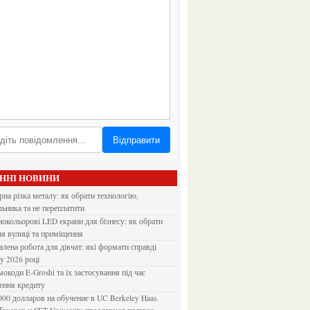
Відправити
АННІ НОВИНИ
льника та не переплатити
ля вулиці та приміщення
 у 2026 році
ення кредиту