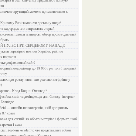
Токарев и SET University предлагают полную
дию
?
в Кривому Розі замовити доставку води?
ить картридж или заправлять старый
ыбрать
ИЙ ПУЛЬС ПРИ СЕРЦЕВОМУ НАПАДІ?
х порталів
 таке дофаміновий сайт?
езону
ці
 краще – Клод Код чи Опенкод?
 Бланідас
з 87 країн
и аромат і смак
йшее крипто-сообщество Украины