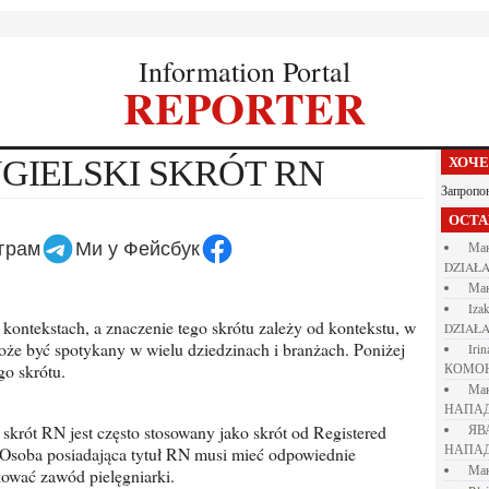
Information Portal
REPORTER
NGIELSKI SKRÓT RN
ХОЧ
Запропо
ОСТ
еграм
Ми у Фейсбук
М
DZIAŁA
М
iza
DZIAŁA
 może być spotykany w wielu dziedzinach i branżach. Poniżej
iri
go skrótu.
КОМО
М
НАПАД
Я
НАПАД
. Osoba posiadająca tytuł RN musi mieć odpowiednie
М
kować zawód pielęgniarki.