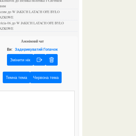
ejkkemeron
до
Велика політика з Євгенієм
овим
аксим
до
W JAKICH LATACH OFE BYŁO
AZKOWE
rolcia-06
до
W JAKICH LATACH OFE BYŁO
AZKOWE
Анонімний чат
Ви:
Задерикуватий Гопачок
Змінити нік
Темна тема
Червона тема