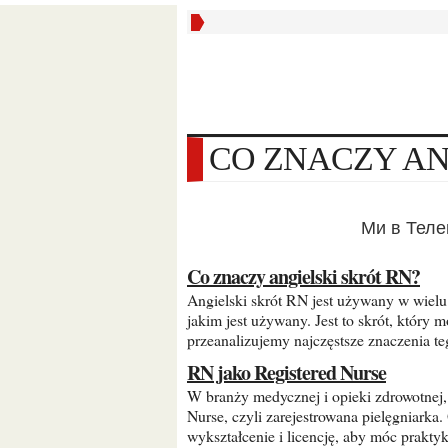
CO ZNACZY A
Ми в Тел
Co znaczy angielski skrót RN?
Angielski skrót RN jest używany w wielu kontekstach, a znaczenie tego skrótu zależy od kontekstu, w
jakim jest używany. Jest to skrót, który
przeanalizujemy najczęstsze znaczenia te
RN jako Registered Nurse
W branży medycznej i opieki zdrowotnej, skrót RN jest często stosowany jako skrót od Registered
Nurse, czyli zarejestrowana pielęgniarka
wykształcenie i licencję, aby móc prakty