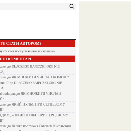
ЕТЕ СТАТИ АВТОРОМ?
нуйте свої послуги за
цим посиланням
.
АННІ КОМЕНТАРІ
аксим
до
DLACZEGO BAJECZKI.ORG NIE
JĄ
аксим
до
ЯК МНОЖИТИ ЧИСЛА З КОМОЮ?
kinia17
до
DLACZEGO BAJECZKI.ORG NIE
JĄ
nabondaryna
до
ЯК МНОЖИТИ ЧИСЛА З
Ю?
аксим
до
ЯКИЙ ПУЛЬС ПРИ СЕРЦЕВОМУ
І?
ВАДИМ
до
ЯКИЙ ПУЛЬС ПРИ СЕРЦЕВОМУ
І?
аксим
до
Велика політика з Євгенієм Кисельовим