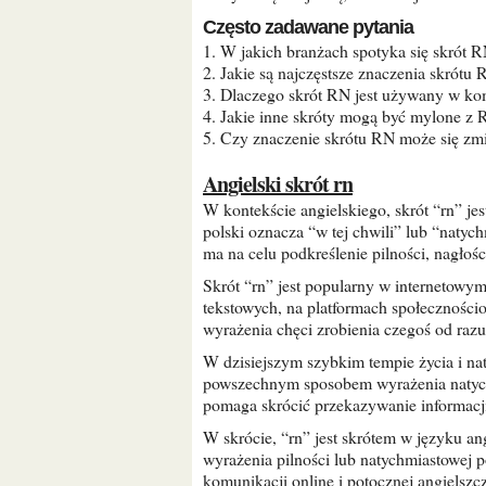
Często zadawane pytania
1. W jakich branżach spotyka się skrót 
2. Jakie są najczęstsze znaczenia skrótu
3. Dlaczego skrót RN jest używany w kom
4. Jakie inne skróty mogą być mylone z
5. Czy znaczenie skrótu RN może się zmi
Angielski skrót rn
W kontekście angielskiego, skrót “rn” jest skrótem od słowa “right now,” które tłumaczone na język
polski oznacza “w tej chwili” lub “natyc
ma na celu podkreślenie pilności, nagłośc
Skrót “rn” jest popularny w internetowym języku potocznym, szczególnie w wiadomościach
tekstowych, na platformach społecznościo
wyrażenia chęci zrobienia czegoś od razu 
W dzisiejszym szybkim tempie życia i natychmiastowej komunikacji online, skrót “rn” stał się
powszechnym sposobem wyrażenia natychm
pomaga skrócić przekazywanie informacji 
W skrócie, “rn” jest skrótem w języku angielskim, który oznacza “right now” i jest używany do
wyrażenia pilności lub natychmiastowej p
komunikacji online i potocznej angielszc