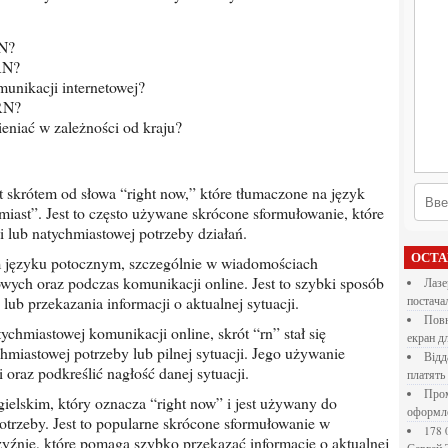
RN?
 RN?
unikacji internetowej?
 RN?
eniać w zależności od kraju?
hmiast”. Jest to często używane skrócone sformułowanie, które
i lub natychmiastowej potrzeby działań.
ОСТ
wych oraz podczas komunikacji online. Jest to szybki sposób
Лазерна різка металу: як обрати технологію,
lub przekazania informacji o aktualnej sytuacji.
постача
Повнокольорові LED екрани для бізнесу: як обрати
екран д
iastowej potrzeby lub pilnej sytuacji. Jego używanie
Віддалена робота для дівчат: які формати справді
oraz podkreślić nagłość danej sytuacji.
платять
Промокоди E-Groshi та їх застосування під час
оформл
otrzeby. Jest to popularne skrócone sformułowanie w
178 000 долларов на обучение в UC Berkeley Haas.
zyźnie, które pomaga szybko przekazać informację o aktualnej