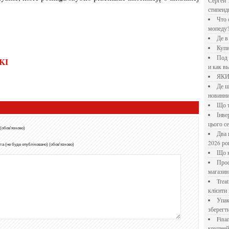
Сергей 
стипен
Что означает крутящий момент применительно к
мопеду
Де 
B
Куп
Под системы: плюсы и минусы, обзор производителей
KI
и как в
ЯК
Де шукати перевірені новини України: рейтинг
новинни
Що
Інверторний кондиціонер до 18 000 грн: топ-5 моделей
цього с
 (обов'язково)
Два шляхи до розлучення: що реально вигідніше у
2026 ро
а (не буде опубліковано) (обов'язково)
Що
Професійна хімія та дезінфекція для бізнесу: інтернет-
магазин
Treatfield — онлайн-психотерапія, якій довіряють
клієнти 
Упаковка для спецій: як обрати матеріал і формат, щоб
зберегт
Financial Freedom Academy: что представляет собой
крупне