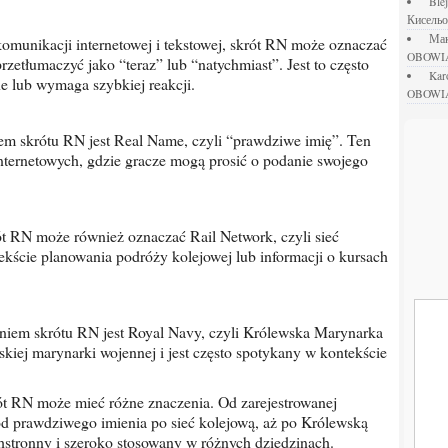
bl
Кисель
М
OBOWI
etłumaczyć jako “teraz” lub “natychmiast”. Jest to często
ka
ne lub wymaga szybkiej reakcji.
OBOWI
internetowych, gdzie gracze mogą prosić o podanie swojego
ekście planowania podróży kolejowej lub informacji o kursach
skiej marynarki wojennej i jest często spotykany w kontekście
 od prawdziwego imienia po sieć kolejową, aż po Królewską
hstronny i szeroko stosowany w różnych dziedzinach.