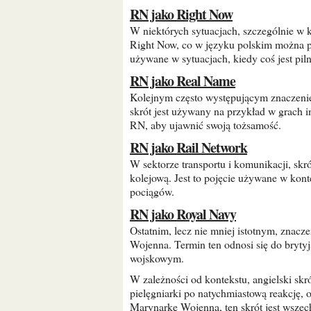
RN jako Right Now
W niektórych sytuacjach, szczególnie w komunikacji internetowej i tekstowej, skrót RN może oznaczać
Right Now, co w języku polskim można prz
używane w sytuacjach, kiedy coś jest pil
RN jako Real Name
Kolejnym często występującym znaczeniem skrótu RN jest Real Name, czyli “prawdziwe imię”. Ten
skrót jest używany na przykład w grach 
RN, aby ujawnić swoją tożsamość.
RN jako Rail Network
W sektorze transportu i komunikacji, skrót RN może również oznaczać Rail Network, czyli sieć
kolejową. Jest to pojęcie używane w kont
pociągów.
RN jako Royal Navy
Ostatnim, lecz nie mniej istotnym, znaczeniem skrótu RN jest Royal Navy, czyli Królewska Marynarka
Wojenna. Termin ten odnosi się do brytyj
wojskowym.
W zależności od kontekstu, angielski skrót RN może mieć różne znaczenia. Od zarejestrowanej
pielęgniarki po natychmiastową reakcję,
Marynarkę Wojenną, ten skrót jest wszec