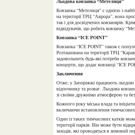
Льодова ковзанка “Метелиця”
Ковзанка “Метелиця” є однією з найбільших та найпопулярніших у Запоріжжі. Розташована
на території ТРЦ “Аврора”, вона проп
так і для досвідчених ковзанярів. Крі
відвідувачів, що робить ковзанку “М
Ковзанка “ICE POINT”
Ковзанка “ICE POINT” також є популярним місцем для зимового ковзання у Запоріжжі.
Розташована на території ТРЦ “Карав
задовольнить будь-які потреби ковзан
концерти, що додає ковзанці “ICE P
Заключення
Отже, у Запоріжжі працюють льодові ковзанки, які пропонують відмінні умови для зимового
відпочинку та розваг. Льодова ковза
зі своїми дружніми атмосферою та бе
Кожного року міська влада та ініціативні групи організовують різноманітні зимові розваги,
включаючи встановлення тимчасових 
Один із таких тимчасових катків може бути розташований у центральній частині міста або на
території парків. Він може бути відк
заходів, які проводяться в зимовий пе