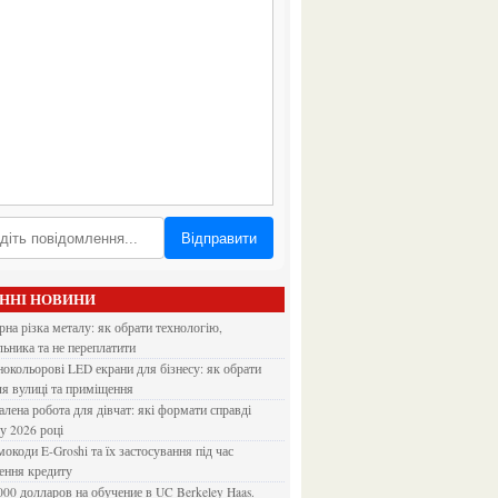
Відправити
АННІ НОВИНИ
льника та не переплатити
ля вулиці та приміщення
 у 2026 році
ення кредиту