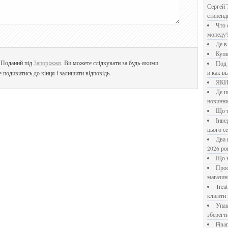
Сергей 
стипен
Что означает крутящий момент применительно к
мопеду
Де 
Куп
. Поданий під
Запоріжжя
. Ви можете слідкувати за будь-якими
Под системы: плюсы и минусы, обзор производителей
и как в
е подивитись до кінця і залишити відповідь.
ЯК
Де шукати перевірені новини України: рейтинг
новинни
Що
Інверторний кондиціонер до 18 000 грн: топ-5 моделей
цього с
Два шляхи до розлучення: що реально вигідніше у
2026 ро
Що
Професійна хімія та дезінфекція для бізнесу: інтернет-
магазин
Treatfield — онлайн-психотерапія, якій довіряють
клієнти 
Упаковка для спецій: як обрати матеріал і формат, щоб
зберегт
Financial Freedom Academy: что представляет собой