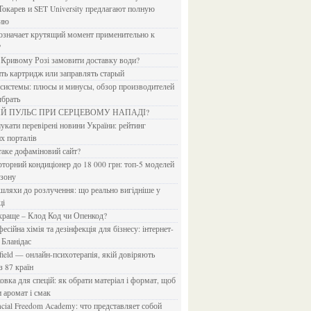
Токарев и SET University предлагают полную
дию
?
в Кривому Розі замовити доставку води?
ить картридж или заправлять старый
ыбрать
ИЙ ПУЛЬС ПРИ СЕРЦЕВОМУ НАПАДІ?
х порталів
 таке дофаміновий сайт?
езону
ці
 краще – Клод Код чи Опенкод?
 Бланідас
з 87 країн
и аромат і смак