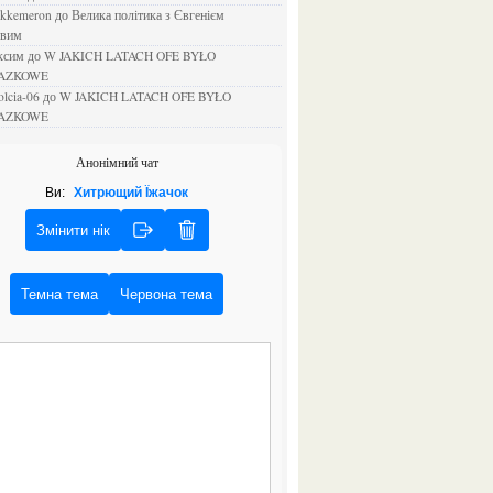
ejkkemeron
до
Велика політика з Євгенієм
овим
аксим
до
W JAKICH LATACH OFE BYŁO
AZKOWE
rolcia-06
до
W JAKICH LATACH OFE BYŁO
AZKOWE
Анонімний чат
Ви:
Хитрющий Їжачок
Змінити нік
Темна тема
Червона тема