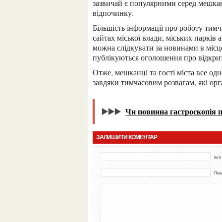
зазвичай є популярними серед мешканц
відпочинку.
Більшість інформації про роботу тимчасових катків у Запоріжжі можна знайти на офіційних
сайтах міської влади, міських парків 
можна слідкувати за новинами в місц
публікуються оголошення про відкритт
Отже, мешканці та гості міста все одно можуть насолоджуватися ковзанням у зимовий період
завдяки тимчасовим розвагам, які орга
▶️▶️▶️
Чи повинна гастроскопія 
ЗАЛИШИТИ КОМЕНТАР
Ім'я
Пошт