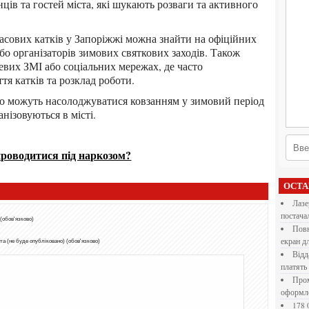
ів та гостей міста, які шукають розваги та активного
або організаторів зимових святкових заходів. Також
евих ЗМІ або соціальних мережах, де часто
я катків та розклад роботи.
нізовуються в місті.
проводитися під наркозом?
ОСТ
Лазерна різка металу: як обрати технологію,
постача
 (обов'язково)
Повнокольорові LED екрани для бізнесу: як обрати
екран д
а (не буде опубліковано) (обов'язково)
Віддалена робота для дівчат: які формати справді
платять
Промокоди E-Groshi та їх застосування під час
оформл
178 000 долларов на обучение в UC Berkeley Haas.