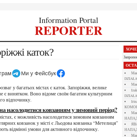
Information Portal
REPORTER
оріжжі каток?
ХОЧ
Запропо
ОСТ
еграм
Ми у Фейсбук
М
DZIAŁA
М
iza
не є винятком. Воно відоме своїм багатим культурним
DZIAŁA
го відпочинку.
iri
КОМО
ожна насолодитися ковзанням у зимовий період?
М
НАПАД
улярних ковзанок у місті є Льодова ковзанка “Метелиця”
Я
ують відмінні умови для активного відпочинку.
НАПАД
М