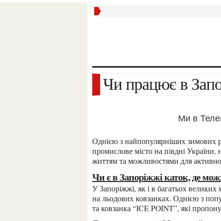
Чи працює в Зап
Ми в Тел
Однією з найпопулярніших зимових розваг у багатьох містах є каток. Запоріжжя, велике
промислове місто на півдні України, 
життям та можливостями для активно
Чи є в Запоріжжі каток, де м
У Запоріжжі, як і в багатьох великих містах, є можливість насолодитися зимовим ковзанням
на льодових ковзанках. Однією з поп
та ковзанка “ICE POINT”, які пропон