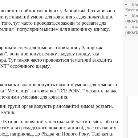
bl
Кисель
онує відмінні умови для ковзання як для початківців,
М
OBOWI
м того, тут часто проводяться заходи та розваги для
ka
етелиця” популярним місцем для відпочинку взимку.
OBOWI
ан”, вона пропонує велику льодову площу, яка
яра. Тут також часто проводяться тематичні заходи та
OINT” особливого шарму.
нка “Метелиця” та ковзанка “ICE POINT” чекають на вас
зпечними умовами для ковзання.
катків.
ритим для громадського використання під час святкових
ріод, наприклад, до Різдва чи Нового Року. Такі катки