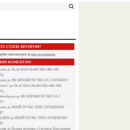
ЕТЕ СТАТИ АВТОРОМ?
нуйте свої послуги за
цим посиланням
.
АННІ КОМЕНТАРІ
аксим
до
DLACZEGO BAJECZKI.ORG NIE
JĄ
аксим
до
ЯК МНОЖИТИ ЧИСЛА З КОМОЮ?
kinia17
до
DLACZEGO BAJECZKI.ORG NIE
JĄ
nabondaryna
до
ЯК МНОЖИТИ ЧИСЛА З
Ю?
аксим
до
ЯКИЙ ПУЛЬС ПРИ СЕРЦЕВОМУ
І?
ВАДИМ
до
ЯКИЙ ПУЛЬС ПРИ СЕРЦЕВОМУ
І?
аксим
до
Велика політика з Євгенієм Кисельовим