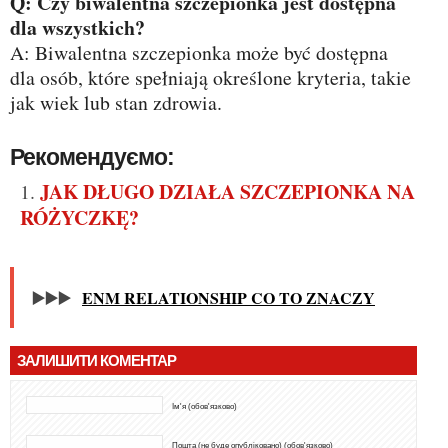
Q: Czy biwalentna szczepionka jest dostępna
dla wszystkich?
A: Biwalentna szczepionka może być dostępna
dla osób, które spełniają określone kryteria, takie
jak wiek lub stan zdrowia.
Рекомендуємо:
JAK DŁUGO DZIAŁA SZCZEPIONKA NA
RÓŻYCZKĘ?
▶️▶️▶️
ENM RELATIONSHIP CO TO ZNACZY
ЗАЛИШИТИ КОМЕНТАР
Ім'я (обов'язково)
Пошта (не буде опубліковано) (обов'язково)