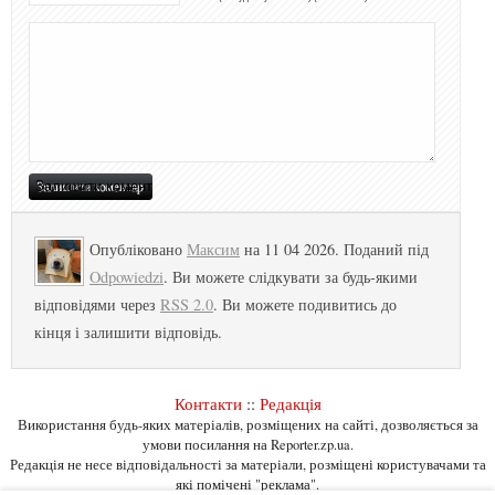
Опубліковано
Максим
на 11 04 2026. Поданий під
Odpowiedzi
. Ви можете слідкувати за будь-якими
відповідями через
RSS 2.0
. Ви можете подивитись до
кінця і залишити відповідь.
Контакти
::
Редакція
Використання будь-яких матеріалів, розміщених на сайті, дозволяється за
умови посилання на Reporter.zp.ua.
Редакція не несе відповідальності за матеріали, розміщені користувачами та
які помічені "реклама".