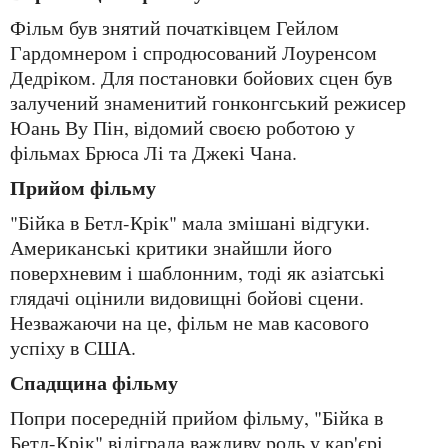
Фільм був знятий початківцем Гейлом
Гардомнером і спродюсований Лоуренсом
Дедріком. Для постановки бойових сцен був
залучений знаменитий гонконгський режисер
Юань Ву Пін, відомий своєю роботою у
фільмах Брюса Лі та Джекі Чана.
Прийом фільму
"Бійка в Бетл-Крік" мала змішані відгуки.
Американські критики знайшли його
поверхневим і шаблонним, тоді як азіатські
глядачі оцінили видовищні бойові сцени.
Незважаючи на це, фільм не мав касового
успіху в США.
Спадщина фільму
Попри посередній прийом фільму, "Бійка в
Бетл-Крік" відіграла важливу роль у кар'єрі