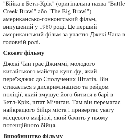
"Бійка в Бетл-Крік" (оригінальна назва "Battle
Creek Brawl" або "The Big Brawl") –
американсько-гонконгський фільм,
випущений у 1980 році. Це перший
американський фільм за участю Джекі Чана в
головній ролі.
Сюжет фільму
Джекі Чан грає Джиммі, молодого
китайського майстра кунг-фу, який
переїжджає до Сполучених Штатів. Він
стикається з дискримінацією та рейдом
поліції, який змушує його битися в барі в
Бетл-Крік, штат Мічиган. Там він перемагає
найкращого бійця міста і привертає увагу
місцевого мафіозі, який бачить у ньому
потенційного бійця.
Виробництво фільму