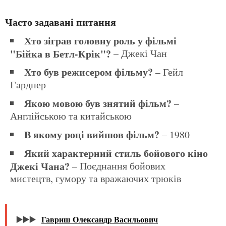
Часто задавані питання
Хто зіграв головну роль у фільмі
"Бійка в Бетл-Крік"?
– Джекі Чан
Хто був режисером фільму?
– Гейл
Гарднер
Якою мовою був знятий фільм?
–
Англійською та китайською
В якому році вийшов фільм?
– 1980
Який характерний стиль бойового кіно
Джекі Чана?
– Поєднання бойових
мистецтв, гумору та вражаючих трюків
▶️▶️▶️
Гавриш Олександр Васильович