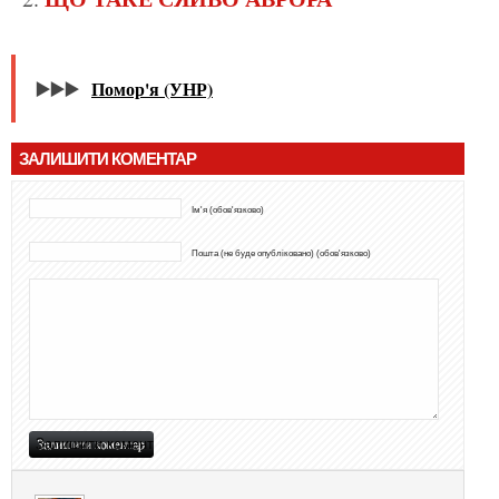
▶️▶️▶️
Помор'я (УНР)
ЗАЛИШИТИ КОМЕНТАР
Ім'я (обов'язково)
Пошта (не буде опубліковано) (обов'язково)