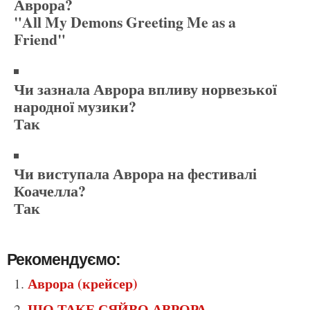
Аврора?
"All My Demons Greeting Me as a
Friend"
Чи зазнала Аврора впливу норвезької
народної музики?
Так
Чи виступала Аврора на фестивалі
Коачелла?
Так
Рекомендуємо:
Аврора (крейсер)
ЩО ТАКЕ СЯЙВО АВРОРА