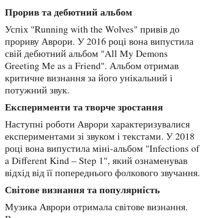
Прорив та дебютний альбом
Успіх "Running with the Wolves" привів до
прориву Аврори. У 2016 році вона випустила
свій дебютний альбом "All My Demons
Greeting Me as a Friend". Альбом отримав
критичне визнання за його унікальний і
потужний звук.
Експерименти та творче зростання
Наступні роботи Аврори характеризувалися
експериментами зі звуком і текстами. У 2018
році вона випустила міні-альбом "Infections of
a Different Kind – Step 1", який ознаменував
відхід від її попереднього фолкового звучання.
Світове визнання та популярність
Музика Аврори отримала світове визнання.