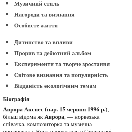
Музичний стиль
Нагороди та визнання
Особисте життя
Дитинство та впливи
Прорив та дебютний альбом
Експерименти та творче зростання
Світове визнання та популярність
Відданість екологічним темам
Біографія
Аврора Акснес (нар. 15 червня 1996 р.)
,
Аврора
більш відома як
, — норвезька
співачка, композиторка та музична
продюсерка. Вона народилася в Ставангері,