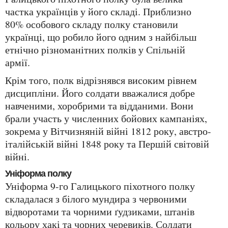
частка українців у його складі. Приблизно
80% особового складу полку становили
українці, що робило його одним з найбільш
етнічно різноманітних полків у Спільній
армії.
Крім того, полк відрізнявся високим рівнем
дисципліни. Його солдати вважалися добре
навченими, хоробрими та відданими. Вони
брали участь у численних бойових кампаніях,
зокрема у Вітчизняній війні 1812 року, австро-
італійській війні 1848 року та Першій світовій
війні.
Уніформа полку
Уніформа 9-го Галицького піхотного полку
складалася з білого мундира з червоними
відворотами та чорними ґудзиками, штанів
кольору хакі та чорних черевиків. Солдати