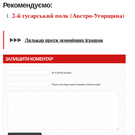
Рекомендуємо:
2-й гусарський полк (Австро-Угорщина)
▶️▶️▶️
Лялькар проти демонічних іграшок
ЗАЛИШИТИ КОМЕНТАР
Ім'я (обов'язково)
Пошта (не буде опубліковано) (обов'язково)