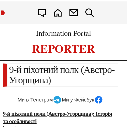
Information Portal
REPORTER
9-й піхотний полк (Австро-
Угорщина)
Ми в Телеграм
Ми у Фейсбук
9-й піхотний полк (Австро-Угорщина): Історія
та особливості