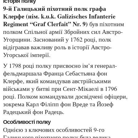
Історія полку
9-й Галицький піхотний полк графа
Клерфе (нім. k.u.k. Galizisches Infanterie
Regiment “Graf Clerfait” Nr. 9)
був піхотним
полком Спільної армії Збройних сил Австро-
Угорщини. Заснований у 1762 році, полк
відігравав важливу роль в історії Австро-
Угорської імперії.
У 1798 році полку присвоєно ім’я генерал-
фельдмаршала Франца Себастьяна фон
Клерфе, який командував австрійськими
військами у битві при Сент-Мікаелі в 1796
році. Полком командували досвідчені офіцери,
зокрема Карл Філіпп фон Вреде та Йозеф
Радецький фон Радець.
Особливості полку
Однією з ключових особливостей 9-го
Галицького піхотного полку була велика