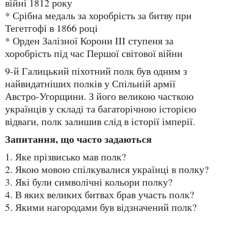
війні 1812 року
* Срібна медаль за хоробрість за битву при
Тегетгофі в 1866 році
* Орден Залізної Корони III ступеня за
хоробрість під час Першої світової війни
9-й Галицький піхотний полк був одним з
найвидатніших полків у Спільній армії
Австро-Угорщини. З його великою часткою
українців у складі та багаторічною історією
відваги, полк залишив слід в історії імперії.
Запитання, що часто задаються
1. Яке прізвисько мав полк?
2. Якою мовою спілкувалися українці в полку?
3. Які були символічні кольори полку?
4. В яких великих битвах брав участь полк?
5. Якими нагородами був відзначений полк?