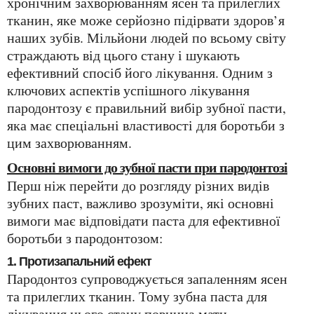
хронічним захворюванням ясен та прилеглих
тканин, яке може серйозно підірвати здоров’я
наших зубів. Мільйони людей по всьому світу
страждають від цього стану і шукають
ефективний спосіб його лікування. Одним з
ключових аспектів успішного лікування
пародонтозу є правильний вибір зубної пасти,
яка має спеціальні властивості для боротьби з
цим захворюванням.
Основні вимоги до зубної пасти при пародонтозі
Перш ніж перейти до розгляду різних видів
зубних паст, важливо зрозуміти, які основні
вимоги має відповідати паста для ефективної
боротьби з пародонтозом:
1. Протизапальний ефект
Пародонтоз супроводжується запаленням ясен
та прилеглих тканин. Тому зубна паста для
лікування цього стану повинна мати