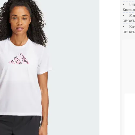
bl
Кисель
М
OBOWI
ka
OBOWI