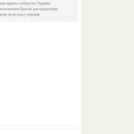
йшее крипто-сообщество Украины
рону після курсу стероїдів