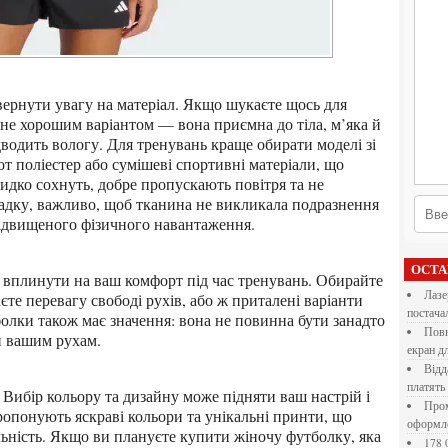
не хорошим варіантом — вона приємна до тіла, м’яка й
дводить вологу. Для тренувань краще обирати моделі зі
т поліестер або сумішеві спортивні матеріали, що
идко сохнуть, добре пропускають повітря та не
адку, важливо, щоб тканина не викликала подразнення
підвищеного фізичного навантаження.
ОСТ
Лазерна різка металу: як обрати технологію,
єте перевагу свободі рухів, або ж приталені варіанти
постача
олки також має значення: вона не повинна бути занадто
Повнокольорові LED екрани для бізнесу: як обрати
и вашим рухам.
екран д
Віддалена робота для дівчат: які формати справді
платять
Промокоди E-Groshi та їх застосування під час
ропонують яскраві кольори та унікальні принти, що
оформл
ьність. Якщо ви плануєте купити жіночу футболку, яка
178 000 долларов на обучение в UC Berkeley Haas.