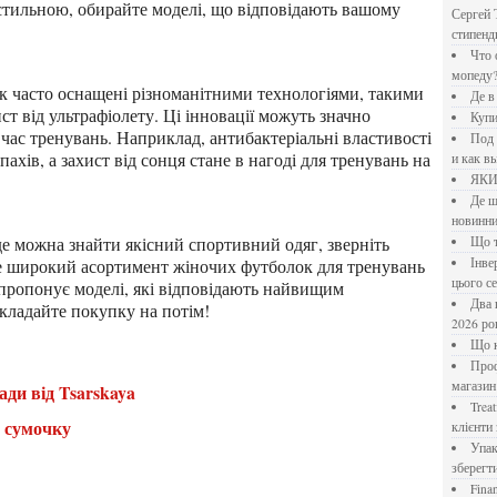
стильною, обирайте моделі, що відповідають вашому
Сергей 
стипен
Что означает крутящий момент применительно к
мопеду
Де 
ст від ультрафіолету. Ці інновації можуть значно
Куп
час тренувань. Наприклад, антибактеріальні властивості
Под системы: плюсы и минусы, обзор производителей
ів, а захист від сонця стане в нагоді для тренувань на
и как в
ЯК
Де шукати перевірені новини України: рейтинг
новинни
Що
ете широкий асортимент жіночих футболок для тренувань
Інверторний кондиціонер до 18 000 грн: топ-5 моделей
цього с
ропонує моделі, які відповідають найвищим
Два шляхи до розлучення: що реально вигідніше у
дкладайте покупку на потім!
2026 ро
Що
Професійна хімія та дезінфекція для бізнесу: інтернет-
магазин
ади від Tsarskaya
Treatfield — онлайн-психотерапія, якій довіряють
у сумочку
клієнти 
Упаковка для спецій: як обрати матеріал і формат, щоб
зберегт
Financial Freedom Academy: что представляет собой