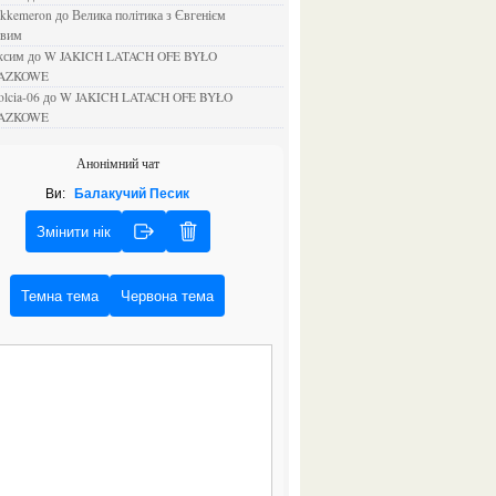
ejkkemeron
до
Велика політика з Євгенієм
овим
аксим
до
W JAKICH LATACH OFE BYŁO
AZKOWE
rolcia-06
до
W JAKICH LATACH OFE BYŁO
AZKOWE
Анонімний чат
Ви:
Балакучий Песик
Змінити нік
Темна тема
Червона тема