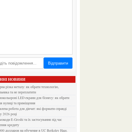
Відправити
АННІ НОВИНИ
льника та не переплатити
ля вулиці та приміщення
 у 2026 році
ення кредиту