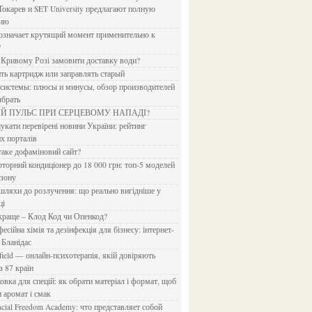
Токарев и SET University предлагают полную
дию
?
в Кривому Розі замовити доставку води?
ить картридж или заправлять старый
ыбрать
ИЙ ПУЛЬС ПРИ СЕРЦЕВОМУ НАПАДІ?
х порталів
 таке дофаміновий сайт?
езону
ці
 краще – Клод Код чи Опенкод?
 Бланідас
з 87 країн
и аромат і смак