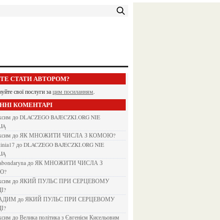
ЕТЕ СТАТИ АВТОРОМ?
нуйте свої послуги за
цим посиланням
.
АННІ КОМЕНТАРІ
аксим
до
DLACZEGO BAJECZKI.ORG NIE
JĄ
аксим
до
ЯК МНОЖИТИ ЧИСЛА З КОМОЮ?
kinia17
до
DLACZEGO BAJECZKI.ORG NIE
JĄ
nabondaryna
до
ЯК МНОЖИТИ ЧИСЛА З
Ю?
аксим
до
ЯКИЙ ПУЛЬС ПРИ СЕРЦЕВОМУ
І?
ВАДИМ
до
ЯКИЙ ПУЛЬС ПРИ СЕРЦЕВОМУ
І?
аксим
до
Велика політика з Євгенієм Кисельовим