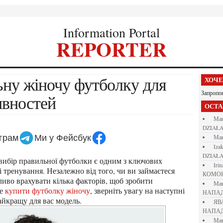
Information Portal
REPORTER
ХОЧ
Запропо
ивностей
ОСТ
М
DZIAŁA
еграм
Ми у Фейсбук
М
iza
DZIAŁA
iri
 тренування. Незалежно від того, чи ви займаєтеся
КОМО
жливо врахувати кілька факторів, щоб зробити
М
те
купити футболку жіночу
, зверніть увагу на наступні
НАПАД
айкращу для вас модель.
Я
НАПАД
М