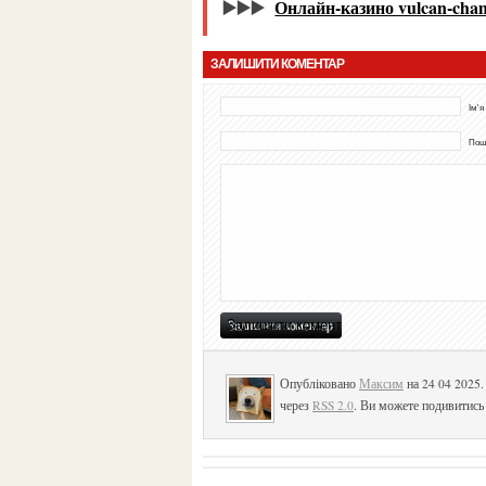
▶️▶️▶️
Онлайн-казино vulcan-cha
ЗАЛИШИТИ КОМЕНТАР
Ім'я
Пошт
Опубліковано
Максим
на 24 04 2025
через
RSS 2.0
. Ви можете подивитись 