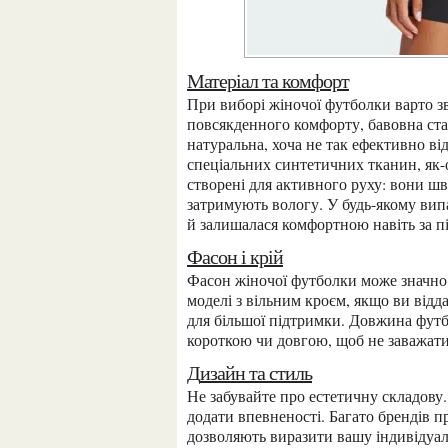
Матеріал та комфорт
При виборі жіночої футболки варто звернути увагу на матеріал. Якщо шукаєте щось для
повсякденного комфорту, бавовна ста
натуральна, хоча не так ефективно ві
спеціальних синтетичних тканин, як-о
створені для активного руху: вони шв
затримують вологу. У будь-якому вип
й залишалася комфортною навіть за 
Фасон і крій
Фасон жіночої футболки може значно вплинути на ваш комфорт під час тренувань. Обирайте
моделі з вільним кроєм, якщо ви відда
для більшої підтримки. Довжина футб
короткою чи довгою, щоб не заважат
Дизайн та стиль
Не забувайте про естетичну складову. Вибір кольору та дизайну може підняти ваш настрій і
додати впевненості. Багато брендів п
дозволяють виразити вашу індивідуал