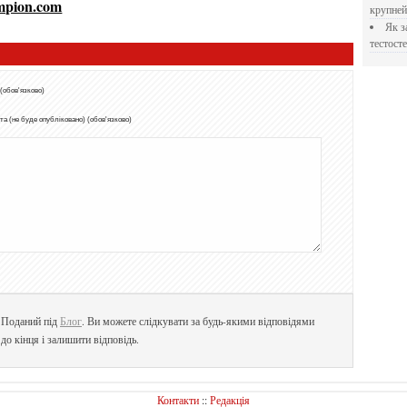
mpion.com
крупне
Як застосовувати Прегніл для відновлення
тестосте
 (обов'язково)
а (не буде опубліковано) (обов'язково)
. Поданий під
Блог
. Ви можете слідкувати за будь-якими відповідями
до кінця і залишити відповідь.
Контакти
::
Редакція