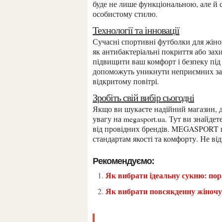
буде не лише функціональною, але й 
особистому стилю.
Технології та інновації
Сучасні спортивні футболки для жінок часто оснащені різноманітними технологіями, такими
як антибактеріальні покриття або захи
підвищити ваш комфорт і безпеку під 
допоможуть уникнути неприємних запах
відкритому повітрі.
Зробіть свій вибір сьогодні
Якщо ви шукаєте надійний магазин, де можна знайти якісний спортивний одяг, зверніть
увагу на megasport.ua. Тут ви знайд
від провідних брендів. MEGASPORT п
стандартам якості та комфорту. Не ві
Рекомендуємо:
Як вибрати ідеальну сукню: пор
Як вибрати повсякденну жіноч