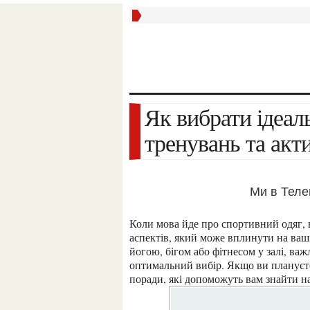
Як вибрати ідеальну жіночу футболку для
тренувань та акт
Ми в Тел
Коли мова йде про спортивний одяг, вибір правильної футболки є одним з ключових
аспектів, який може вплинути на ваші
йогою, бігом або фітнесом у залі, ва
оптимальний вибір. Якщо ви планує
поради, які допоможуть вам знайти н