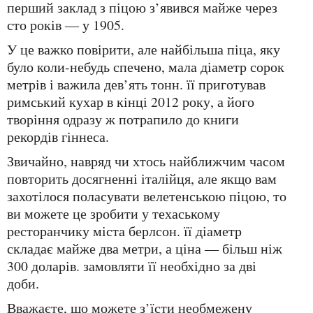
перший заклад з піцою з’явився майже через
сто років ― у 1905.
у це важко повірити, але найбільша піца, яку
було коли-небудь спечено, мала діаметр сорок
метрів і важила дев’ять тонн. її приготував
римський кухар в кінці 2012 року, а його
творіння одразу ж потрапило до книги
рекордів гіннеса.
звичайно, навряд чи хтось найближчим часом
повторить досягненні італійця, але якщо вам
захотілося поласувати велетенською піцою, то
ви можете це зробити у техаському
ресторанчику міста берлсон. її діаметр
складає майже два метри, а ціна ― більш ніж
300 доларів. замовляти її необхідно за дві
доби.
вважаєте, що можете з’їсти необмежену