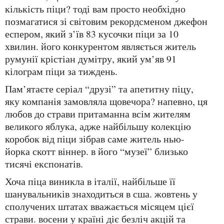
кількість піци? тоді вам просто необхідно
позмагатися зі світовим рекордсменом джефон
еспером, який з’їв 83 кусочки піци за 10
хвилин. його конкурентом являється житель
румунії крістіан думітру, який ум’яв 91
кілограм піци за тиждень.
пам’ятаєте серіал “друзі” та апетитну піцу,
яку компанія замовляла щовечора? напевно, ця
любов до страви притаманна всім жителям
великого яблука, адже найбільшу колекцію
коробок від піци зібрав саме житель нью-
йорка скотт віннер. в його “музеї” близько
тисячі експонатів.
хоча піца виникла в італії, найбільше її
шанувальників знаходиться в сша. жовтень у
сполучених штатах вважається місяцем цієї
страви. восени у країні діє безліч акцій та