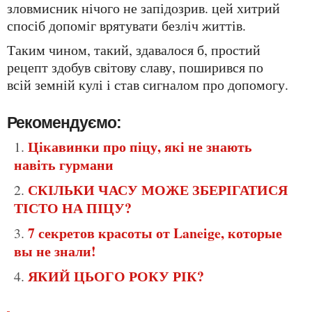
зловмисник нічого не запідозрив. цей хитрий
спосіб допоміг врятувати безліч життів.
таким чином, такий, здавалося б, простий
рецепт здобув світову славу, поширився по
всій земній кулі і став сигналом про допомогу.
Рекомендуємо:
Цікавинки про піцу, які не знають
навіть гурмани
СКІЛЬКИ ЧАСУ МОЖЕ ЗБЕРІГАТИСЯ
ТІСТО НА ПІЦУ?
7 секретов красоты от Laneige, которые
вы не знали!
ЯКИЙ ЦЬОГО РОКУ РІК?