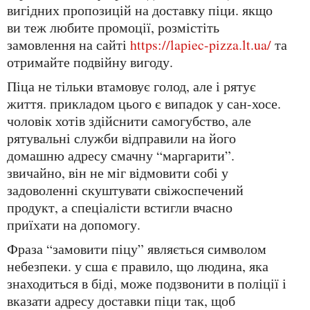
вигідних пропозицій на доставку піци. якщо
ви теж любите промоції, розмістіть
замовлення на сайті
https://lapiec-pizza.lt.ua/
та
отримайте подвійну вигоду.
піца не тільки втамовує голод, але і рятує
життя. прикладом цього є випадок у сан-хосе.
чоловік хотів здійснити самогубство, але
рятувальні служби відправили на його
домашню адресу смачну “маргарити”.
звичайно, він не міг відмовити собі у
задоволенні скуштувати свіжоспечений
продукт, а спеціалісти встигли вчасно
приїхати на допомогу.
фраза “замовити піцу” являється символом
небезпеки. у сша є правило, що людина, яка
знаходиться в біді, може подзвонити в поліції і
вказати адресу доставки піци так, щоб