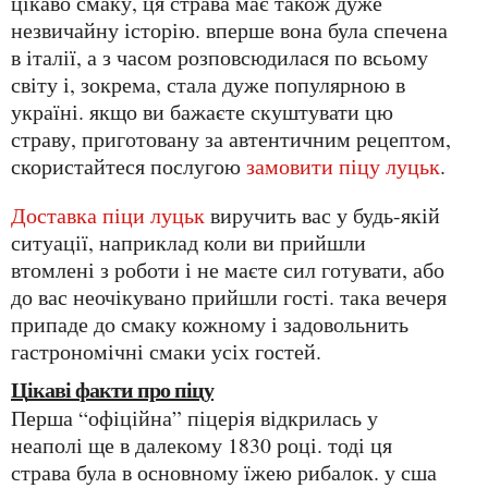
цікаво смаку, ця страва має також дуже
незвичайну історію. вперше вона була спечена
в італії, а з часом розповсюдилася по всьому
світу і, зокрема, стала дуже популярною в
україні. якщо ви бажаєте скуштувати цю
страву, приготовану за автентичним рецептом,
скористайтеся послугою
замовити піцу луцьк
.
доставка піци луцьк
виручить вас у будь-якій
ситуації, наприклад коли ви прийшли
втомлені з роботи і не маєте сил готувати, або
до вас неочікувано прийшли гості. така вечеря
припаде до смаку кожному і задовольнить
гастрономічні смаки усіх гостей.
цікаві факти про піцу
перша “офіційна” піцерія відкрилась у
неаполі ще в далекому 1830 році. тоді ця
страва була в основному їжею рибалок. у сша