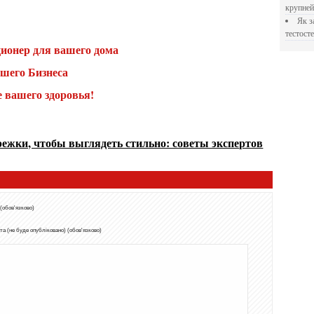
крупне
Як застосовувати Прегніл для відновлення
тестосте
ционер для вашего дома
шего Бизнеса
е вашего здоровья!
режки, чтобы выглядеть стильно: советы экспертов
 (обов'язково)
а (не буде опубліковано) (обов'язково)