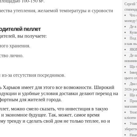
 площадью 100-150 м².
Сергей 
стипен
Что означает крутящий момент применительно к
мопеду
Де 
одителей пеллет
Куп
ителей, вы получаете:
Под системы: плюсы и минусы, обзор производителей
и как в
ного хранения.
ЯК
ство лично.
Де шукати перевірені новини України: рейтинг
новинни
Що
Інверторний кондиціонер до 18 000 грн: топ-5 моделей
 из-за отсутствия посредников.
цього с
Два шляхи до розлучення: що реально вигідніше у
2026 ро
одукции и удобные условия доставки делают переход на
Що
фортным для жителей города.
Професійна хімія та дезінфекція для бізнесу: інтернет-
магазин
Treatfield — онлайн-психотерапія, якій довіряють
 и экономное будущее. Так, может, самое время
клієнти 
у тренду и сделать свой дом не только теплее, но и
Упаковка для спецій: як обрати матеріал і формат, щоб
зберегт
Financial Freedom Academy: что представляет собой