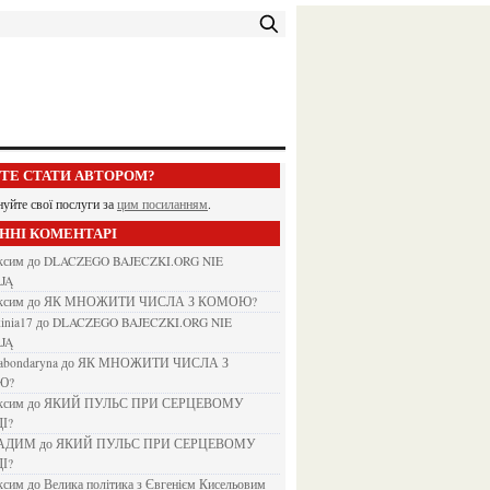
ЕТЕ СТАТИ АВТОРОМ?
нуйте свої послуги за
цим посиланням
.
АННІ КОМЕНТАРІ
аксим
до
DLACZEGO BAJECZKI.ORG NIE
JĄ
аксим
до
ЯК МНОЖИТИ ЧИСЛА З КОМОЮ?
kinia17
до
DLACZEGO BAJECZKI.ORG NIE
JĄ
nabondaryna
до
ЯК МНОЖИТИ ЧИСЛА З
Ю?
аксим
до
ЯКИЙ ПУЛЬС ПРИ СЕРЦЕВОМУ
І?
ВАДИМ
до
ЯКИЙ ПУЛЬС ПРИ СЕРЦЕВОМУ
І?
аксим
до
Велика політика з Євгенієм Кисельовим