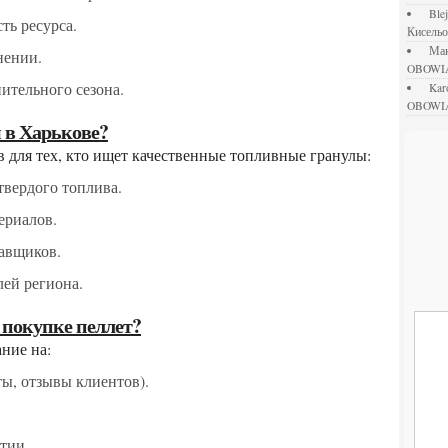
bl
ть ресурса.
Кисель
М
нении.
OBOWI
пительного сезона.
ka
OBOWI
ы в Харькове?
ов для тех, кто ищет качественные топливные гранулы:
твердого топлива.
ериалов.
авщиков.
лей региона.
и покупке пеллет?
ние на:
ты, отзывы клиентов).
тии.