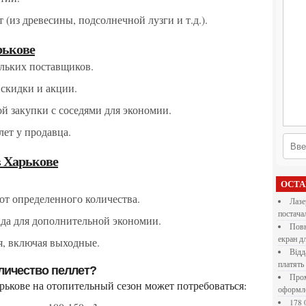
 (из древесины, подсолнечной лузги и т.д.).
рькове
ольких поставщиков.
 скидки и акции.
ой закупки с соседями для экономии.
лет у продавца.
в Харькове
ОСТ
 от определенного количества.
Лазерна різка металу: як обрати технологію,
постача
ада для дополнительной экономии.
Повнокольорові LED екрани для бізнесу: як обрати
екран д
мя, включая выходные.
Віддалена робота для дівчат: які формати справді
платять
оличество пеллет?
Промокоди E-Groshi та їх застосування під час
арькове на отопительный сезон может потребоваться:
оформл
178 000 долларов на обучение в UC Berkeley Haas.