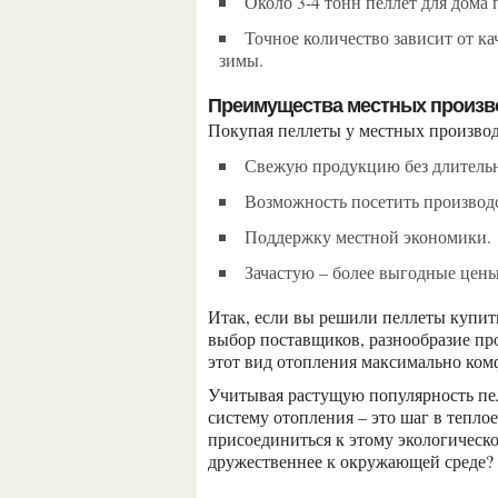
Около 3-4 тонн пеллет для дома
Точное количество зависит от качества утепления, желаемой температуры и суровости
зимы.
Преимущества местных произв
Покупая пеллеты у местных производ
Свежую продукцию без длитель
Возможность посетить производ
Поддержку местной экономики.
Зачастую – более выгодные цены
Итак, если вы решили пеллеты купить Харьков имеет для этого все возможности. Широкий
выбор поставщиков, разнообразие пр
этот вид отопления максимально ком
Учитывая растущую популярность пеллет, можно смело сказать, что инвестиция в такую
систему отопления – это шаг в теплое
присоединиться к этому экологическом
дружественнее к окружающей среде?