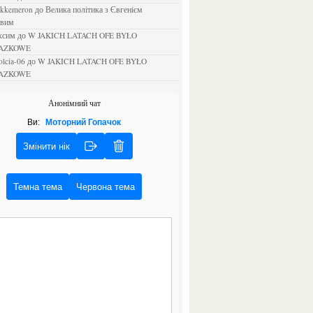
ejkkemeron
до
Велика політика з Євгенієм
овим
аксим
до
W JAKICH LATACH OFE BYŁO
AZKOWE
rolcia-06
до
W JAKICH LATACH OFE BYŁO
AZKOWE
Анонімний чат
Ви:
Моторний Гопачок
Змінити нік
Темна тема
Червона тема