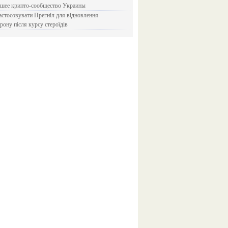
йшее крипто-сообщество Украины
рону після курсу стероїдів