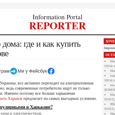
Information Portal
REPORTER
ХОЧ
Запропо
ове
ОСТ
М
DZIAŁA
еграм
Ми у Фейсбук
М
iza
DZIAŁA
iri
но, ведь современные потребители ищут не только
КОМО
ти. Именно поэтому все больше харьковчан
М
пить Харьков
предлагает на самых выгодных условиях.
НАПАД
Я
популярными в Харькове?
НАПАД
газом и электричеством.
М