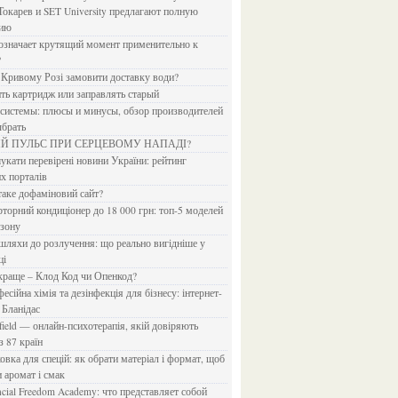
Токарев и SET University предлагают полную
дию
?
в Кривому Розі замовити доставку води?
ить картридж или заправлять старый
ыбрать
ИЙ ПУЛЬС ПРИ СЕРЦЕВОМУ НАПАДІ?
х порталів
 таке дофаміновий сайт?
езону
ці
 краще – Клод Код чи Опенкод?
 Бланідас
з 87 країн
и аромат і смак