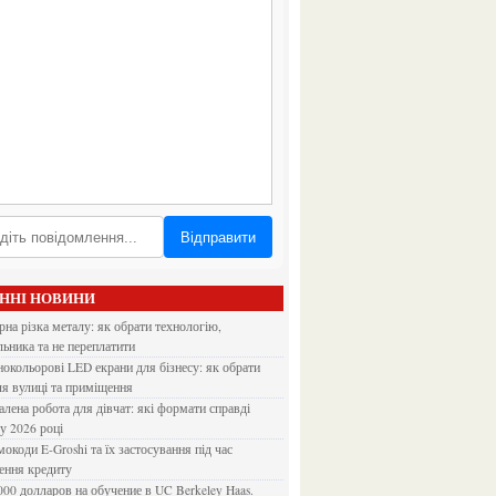
Відправити
АННІ НОВИНИ
льника та не переплатити
ля вулиці та приміщення
 у 2026 році
ення кредиту