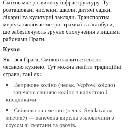
Сміхов має розвинену інфраструктуру. Тут
розташовані численні школи, дитячі садки,
лікарні та культурні заклади. Транспортна
мережа включає метро, трамваї та автобуси,
що забезпечують зручне сполучення з іншими
районами Праги.
Кухня
Як і вся Прага, Сміхов славиться своєю
чеською кухнею. Тут можна знайти традиційні
страви, такі як:
Вєпржове коліно (чеськ. Vepřové koleno)
— запечене свиняче коліно з капустою і
кнедликами.
Свічкова на сметані (чеськ. Svíčková na
smetaně) — запечена вирізка з яловичини з
соусом зі сметани та овочів.