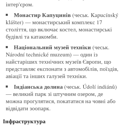
інтер'єром.
Монастир Капуцинів
(чеськ. Kapucínský
klášter) — монастирський комплекс 17
століття, що включає костел, монастирські
будівлі та катакомби.
Національний музей техніки
(чеськ.
Národní technické muzeum) — один із
найстаріших технічних музеїв Європи, що
представляє експонати з автомобілів, поїздів,
авіації та інших галузей техніки.
Індіанська долина
(чеськ. Údolí indiánů)
— великий парк зі штучним озером, де
можна прогулятися, покататися на човні або
відвідати зоопарк.
Інфраструктура