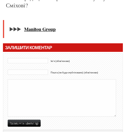
Сміхові?
▶️▶️▶️
Manitou Group
ЗАЛИШИТИ КОМЕНТАР
Ім'я (обов'язково)
Пошта (не буде опубліковано) (обов'язково)