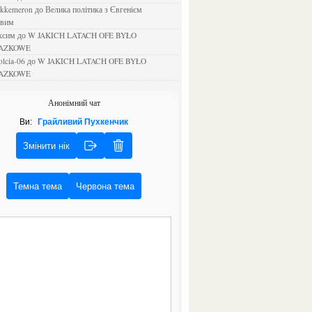
ejkkemeron
до
Велика політика з Євгенієм
овим
аксим
до
W JAKICH LATACH OFE BYŁO
AZKOWE
rolcia-06
до
W JAKICH LATACH OFE BYŁO
AZKOWE
Анонімний чат
Ви:
Грайливий Пухкенчик
Змінити нік
Темна тема
Червона тема