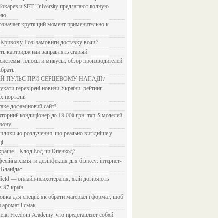
Токарев и SET University предлагают полную
дию
?
в Кривому Розі замовити доставку води?
ить картридж или заправлять старый
ыбрать
ИЙ ПУЛЬС ПРИ СЕРЦЕВОМУ НАПАДІ?
х порталів
 таке дофаміновий сайт?
езону
ці
 краще – Клод Код чи Опенкод?
 Бланідас
з 87 країн
и аромат і смак