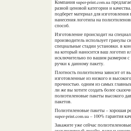
компания super-print.com.ua предлага
разной ценовой категории и качества
подберет материал для изготовления п
нанесения логотипа на полиэтиленов
способ.
изготовление происходит на специальном, высококачественном оборудовании.
производитель использует гранулы си
специальные стадии установки. в ко
на который наносится ваш логотип и
исключительно по вашим размером с
ручки к данному пакету.
плотность полиэтилена зависит от выбранного типа давления. есть полиэтиленовые пакеты
изготовленные из низкого и высоког
прочностью. одним из самых главных
ли же вы хотите создать более сказо
полиэтиленовые пакеты высокого дав
пакетов.
полиэтиленовые пакеты – хорошая реклама предприятия по выгодным ценам. компания
super-print.com.ua – 100% гарантия кач
закажите уже сейчас полиэтиленовые пакеты у нас! super-print.com.ua – высокое качество,
эксклюзивный дизайн, разные ценовы