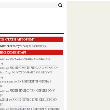
ЕТЕ СТАТИ АВТОРОМ?
нуйте свої послуги за
цим посиланням
.
АННІ КОМЕНТАРІ
аксим
до
DLACZEGO BAJECZKI.ORG NIE
JĄ
аксим
до
ЯК МНОЖИТИ ЧИСЛА З КОМОЮ?
kinia17
до
DLACZEGO BAJECZKI.ORG NIE
JĄ
nabondaryna
до
ЯК МНОЖИТИ ЧИСЛА З
Ю?
аксим
до
ЯКИЙ ПУЛЬС ПРИ СЕРЦЕВОМУ
І?
ВАДИМ
до
ЯКИЙ ПУЛЬС ПРИ СЕРЦЕВОМУ
І?
аксим
до
Велика політика з Євгенієм Кисельовим