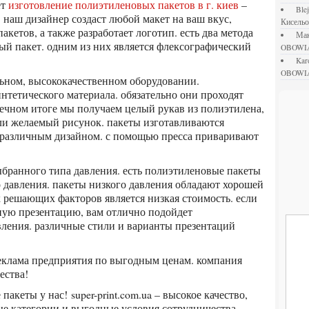
ет
изготовление полиэтиленовых пакетов в г. киев
–
bl
. наш дизайнер создаст любой макет на ваш вкус,
Кисель
акетов, а также разработает логотип. есть два метода
М
ый пакет. одним из них является флексографический
OBOWI
ka
OBOWI
нтетического материала. обязательно они проходят
нечном итоге мы получаем целый рукав из полиэтилена,
ли желаемый рисунок. пакеты изготавливаются
 различным дизайном. с помощью пресса приваривают
о давления. пакеты низкого давления обладают хорошей
 решающих факторов является низкая стоимость. если
чную презентацию, вам отлично подойдет
ления. различные стили и варианты презентаций
ества!
е категории и выгодные условия сотрудничества.