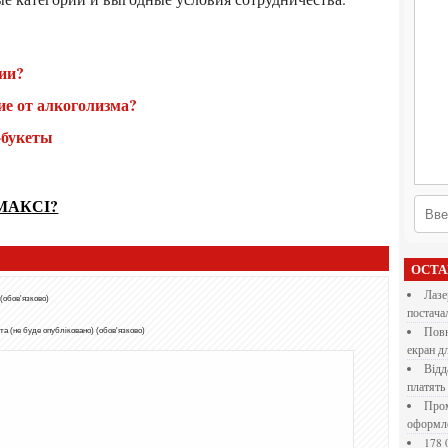
нии?
ие от алкоголизма?
с-букеты
МАКСІ?
ОСТ
Лазерна різка металу: як обрати технологію,
 (обов'язково)
постача
Повнокольорові LED екрани для бізнесу: як обрати
а (не буде опубліковано) (обов'язково)
екран д
Віддалена робота для дівчат: які формати справді
платять
Промокоди E-Groshi та їх застосування під час
оформл
178 000 долларов на обучение в UC Berkeley Haas.