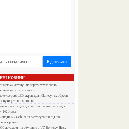
Відправити
АННІ НОВИНИ
льника та не переплатити
ля вулиці та приміщення
 у 2026 році
ення кредиту