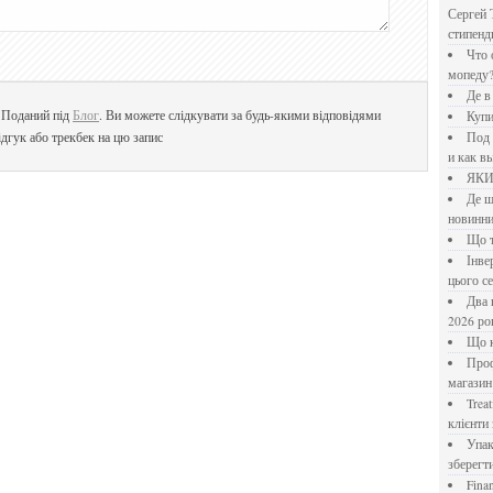
Сергей 
стипен
Что означает крутящий момент применительно к
мопеду
Де 
. Поданий під
Блог
. Ви можете слідкувати за будь-якими відповідями
Куп
дгук або трекбек на цю запис
Под системы: плюсы и минусы, обзор производителей
и как в
ЯК
Де шукати перевірені новини України: рейтинг
новинни
Що
Інверторний кондиціонер до 18 000 грн: топ-5 моделей
цього с
Два шляхи до розлучення: що реально вигідніше у
2026 ро
Що
Професійна хімія та дезінфекція для бізнесу: інтернет-
магазин
Treatfield — онлайн-психотерапія, якій довіряють
клієнти 
Упаковка для спецій: як обрати матеріал і формат, щоб
зберегт
Financial Freedom Academy: что представляет собой