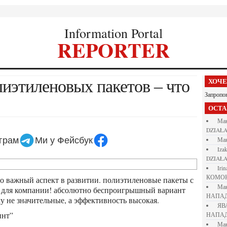
Information Portal
REPORTER
ХОЧ
Запропо
ОСТ
М
DZIAŁA
еграм
Ми у Фейсбук
М
iza
DZIAŁA
iri
КОМО
М
 для компании! абсолютно беспроигрышный вариант
НАПАД
му не значительные, а эффективность высокая.
Я
инт”
НАПАД
М